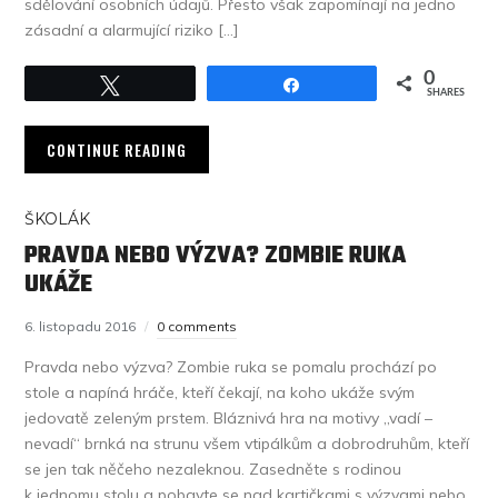
sdělování osobních údajů. Přesto však zapomínají na jedno
zásadní a alarmující riziko […]
0
Tweet
Share
SHARES
CONTINUE READING
ŠKOLÁK
PRAVDA NEBO VÝZVA? ZOMBIE RUKA
UKÁŽE
6. listopadu 2016
0 comments
Pravda nebo výzva? Zombie ruka se pomalu prochází po
stole a napíná hráče, kteří čekají, na koho ukáže svým
jedovatě zeleným prstem. Bláznivá hra na motivy „vadí –
nevadí“ brnká na strunu všem vtipálkům a dobrodruhům, kteří
se jen tak něčeho nezaleknou. Zasedněte s rodinou
k jednomu stolu a pobavte se nad kartičkami s výzvami nebo