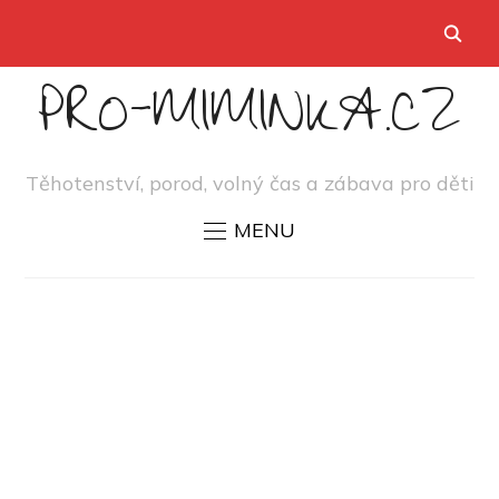
PRO-MIMINKA.CZ
Těhotenství, porod, volný čas a zábava pro děti
MENU