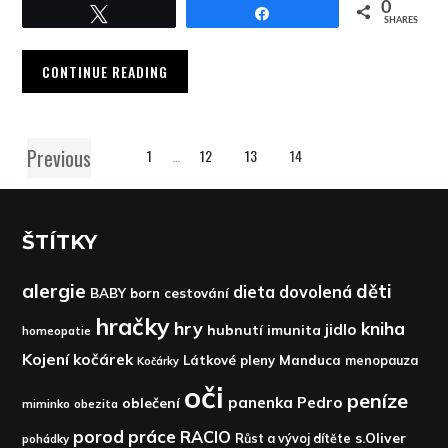
0
Tweet
Share
SHARES
CONTINUE READING
Previous
1
…
12
13
14
ŠTÍTKY
alergie
děti
dieta
dovolená
BABY born
cestování
hračky
hry
kniha
jidlo
hubnutí
imunita
homeopatie
Kojení
kočárek
Látkové pleny
Manduca
menopauza
Kočárky
oči
peníze
panenka
Pedro
oblečení
miminko
obezita
porod
práce
RACIO
s.Oliver
pohádky
Růst a vývoj dítěte