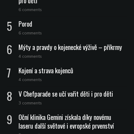
pro děti
6 comments
Porod
6 comments
Mýty a pravdy o kojenecké výživě – příkrmy
4 comments
Kojení a strava kojenců
4 comments
V Chefparade se učí vařit děti i pro děti
3 comments
Oční klinika Gemini získala díky novému
laseru další světové i evropské prvenství