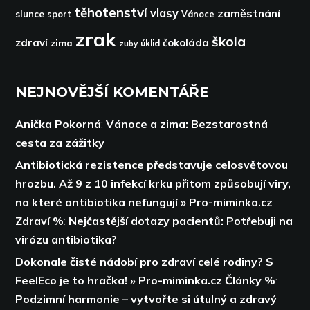
těhotenství
vlasy
zaměstnání
slunce
sport
Vánoce
zrak
škola
zdraví
čokoláda
zima
zuby
úklid
NEJNOVĚJŠÍ KOMENTÁŘE
Anička Pokorná
:
Vánoce a zima: Bezstarostná
cesta za zážitky
Antibiotická rezistence představuje celosvětovou
hrozbu. Až 9 z 10 infekcí krku přitom způsobují viry,
na které antibiotika nefungují » Pro-miminka.cz
Zdraví %
:
Nejčastější dotazy pacientů: Potřebuji na
virózu antibiotika?
Dokonale čisté nádobí pro zdraví celé rodiny? S
FeelEco je to hračka! » Pro-miminka.cz Články %
:
Podzimní harmonie – vytvořte si útulný a zdravý