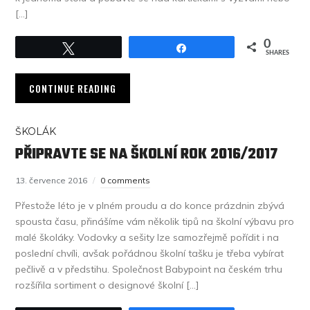
[…]
0
Tweet
Share
SHARES
CONTINUE READING
ŠKOLÁK
PŘIPRAVTE SE NA ŠKOLNÍ ROK 2016/2017
13. července 2016
0 comments
Přestože léto je v plném proudu a do konce prázdnin zbývá
spousta času, přinášíme vám několik tipů na školní výbavu pro
malé školáky. Vodovky a sešity lze samozřejmě pořídit i na
poslední chvíli, avšak pořádnou školní tašku je třeba vybírat
pečlivě a v předstihu. Společnost Babypoint na českém trhu
rozšířila sortiment o designové školní […]