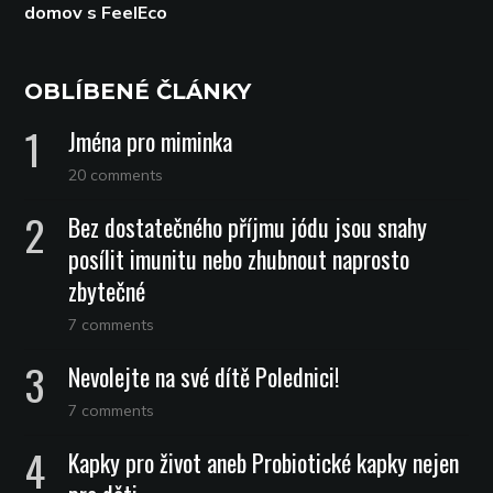
domov s FeelEco
OBLÍBENÉ ČLÁNKY
Jména pro miminka
20 comments
Bez dostatečného příjmu jódu jsou snahy
posílit imunitu nebo zhubnout naprosto
zbytečné
7 comments
Nevolejte na své dítě Polednici!
7 comments
Kapky pro život aneb Probiotické kapky nejen