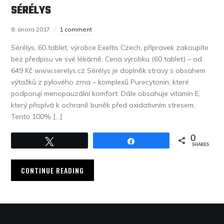
SÉRÉLYS
8. února 2017
1 comment
Sérélys, 60 tablet, výrobce Exeltis Czech, přípravek zakoupíte
bez předpisu ve své lékárně. Cena výrobku (60 tablet) – od
649 Kč www.serelys.cz Sérélys je doplněk stravy s obsahem
výtažků z pylového zrna – komplexů Purecytonin, které
podporují menopauzální komfort. Dále obsahuje vitamín E,
který přispívá k ochraně buněk před oxidativním stresem.
Tento 100% […]
0
Tweet
Share
SHARES
CONTINUE READING