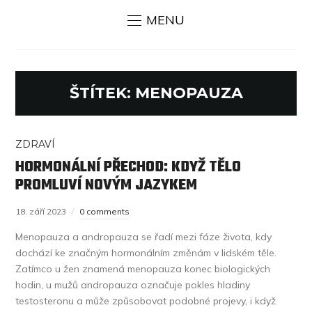
MENU
ŠTÍTEK:
MENOPAUZA
ZDRAVÍ
HORMONÁLNÍ PŘECHOD: KDYŽ TĚLO
PROMLUVÍ NOVÝM JAZYKEM
18. září 2023
0 comments
Menopauza a andropauza se řadí mezi fáze života, kdy
dochází ke značným hormonálním změnám v lidském těle.
Zatímco u žen znamená menopauza konec biologických
hodin, u mužů andropauza označuje pokles hladiny
testosteronu a může způsobovat podobné projevy, i když