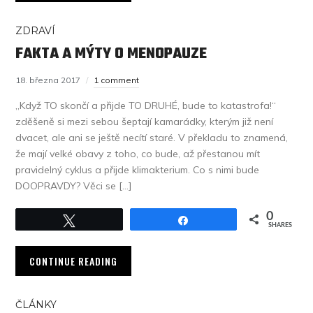
ZDRAVÍ
FAKTA A MÝTY O MENOPAUZE
18. března 2017
1 comment
„Když TO skončí a přijde TO DRUHÉ, bude to katastrofa!“
zděšeně si mezi sebou šeptají kamarádky, kterým již není
dvacet, ale ani se ještě necítí staré. V překladu to znamená,
že mají velké obavy z toho, co bude, až přestanou mít
pravidelný cyklus a přijde klimakterium. Co s nimi bude
DOOPRAVDY? Věci se […]
0
Tweet
Share
SHARES
CONTINUE READING
ČLÁNKY