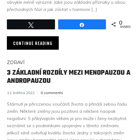
obvykle méně výrazné. Jaké jsou základní příznaky u obou
přechodných fází a jak zůstat v harmonii […]
0
Tweet
Share
SHARES
CONTINUE READING
ZDRAVÍ
3 ZÁKLADNÍ ROZDÍLY MEZI MENOPAUZOU A
ANDROPAUZOU
11. května 2022
0 comments
Stárnutí je přirozenou součástí života a přináší sebou řadu
změn. Některé změny jsou pozitivní a některé naopak
negativní. S přibývajícím věkem je pro muže i ženy nezbytné
seznámit se s podmínkami spojenými s těmito změnami,
jelikož silně ovlivňují kvalitu života. Jedny z takových změn