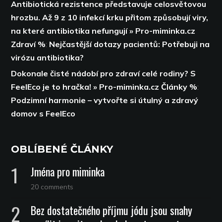
Antibiotická rezistence představuje celosvětovou
hrozbu. Až 9 z 10 infekcí krku přitom způsobují viry,
na které antibiotika nefungují » Pro-miminka.cz
Zdraví %
:
Nejčastější dotazy pacientů: Potřebuji na
virózu antibiotika?
Dokonale čisté nádobí pro zdraví celé rodiny? S
FeelEco je to hračka! » Pro-miminka.cz Články %
:
Podzimní harmonie – vytvořte si útulný a zdravý
domov s FeelEco
OBLÍBENÉ ČLÁNKY
Jména pro miminka
20 comments
Bez dostatečného příjmu jódu jsou snahy