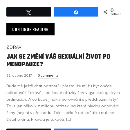
0
Tweet
Share
SHARES
CONTINUE READING
ZDRAVÍ
JAK SE ZMĚNÍ VÁŠ SEXUÁLNÍ ŽIVOT PO
MENOPAUZE?
21. dubna 2017
0 comments
Bude mě ještě chtít partner? I přesto, že můžu být občas
náladová? Takové jsou časté otázky žen v gynekologických
ordinacích. A co bude jinak v porovnání s předchozími lety?
To je jen několik z milionu otázek, na které hledají odpovědi
ženy (nejen) v přechodu. Tak si pěkně od začátku nalijme
čistého vína. Pravda je taková, […]