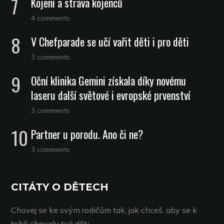
Kojení a strava kojenců
4 comments
V Chefparade se učí vařit děti i pro děti
3 comments
Oční klinika Gemini získala díky novému
laseru další světové i evropské prvenství
3 comments
Partner u porodu. Ano či ne?
3 comments
CITÁTY O DĚTECH
Chovej se ke svým rodičům tak, jak chceš, aby se k
tobě chovaly tvé děti.