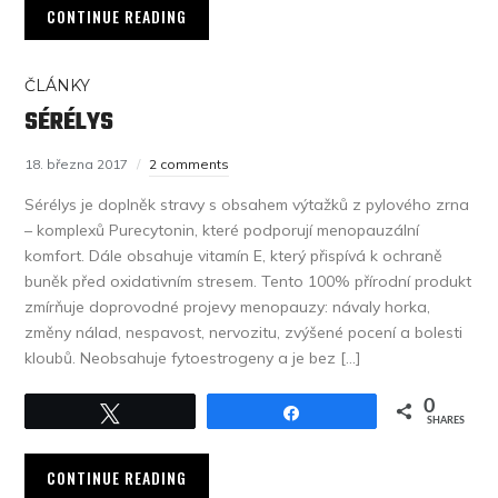
CONTINUE READING
ČLÁNKY
SÉRÉLYS
18. března 2017
2 comments
Sérélys je doplněk stravy s obsahem výtažků z pylového zrna
– komplexů Purecytonin, které podporují menopauzální
komfort. Dále obsahuje vitamín E, který přispívá k ochraně
buněk před oxidativním stresem. Tento 100% přírodní produkt
zmírňuje doprovodné projevy menopauzy: návaly horka,
změny nálad, nespavost, nervozitu, zvýšené pocení a bolesti
kloubů. Neobsahuje fytoestrogeny a je bez […]
0
Tweet
Share
SHARES
CONTINUE READING