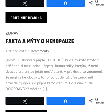
0
Tweet
Share
SHARES
CONTINUE READING
ZDRAVÍ
FAKTA A MÝTY O MENOPAUZE
4. dubna 2017
0 comments
„Když TO skončí a přijde TO DRUHÉ, bude to katastrofa!“
zděšeně si mezi sebou šeptají kamarádky, kterým již není
dvacet, ale ani se ještě necítí staré. V překladu to znamená,
že mají velké obavy z toho, co bude, až přestanou mít
pravidelný cyklus a přijde klimakterium. Co s nimi bude
DOOPRAVDY? Věci se […]
0
Tweet
Share
SHARES