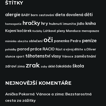
ŠTÍTKY
alergie
děti
dieta
dovolená
BABY born
cestování
hračky
hry
kniha
jidlo
hubnutí
imunita
homeopatie
Kojení
kočárek
Látkové pleny
Manduca
menopauza
Kočárky
oči
peníze
panenka
Pedro
oblečení
miminko
obezita
porod
práce
RACIO
s.Oliver
pohádky
Růst a vývoj dítěte
těhotenství
vlasy
zaměstnání
slunce
sport
Vánoce
zrak
škola
zdraví
čokoláda
zima
zuby
úklid
NEJNOVĚJŠÍ KOMENTÁŘE
Anička Pokorná
:
Vánoce a zima: Bezstarostná
cesta za zážitky