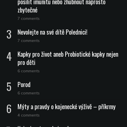
posílit imunitu nebo zhubnout naprosto
zbytečné
7 comments
Nevolejte na své dítě Polednici!
7 comments
Kapky pro život aneb Probiotické kapky nejen
pro děti
6 comments
Porod
6 comments
Mýty a pravdy o kojenecké výživě – příkrmy
4 comments