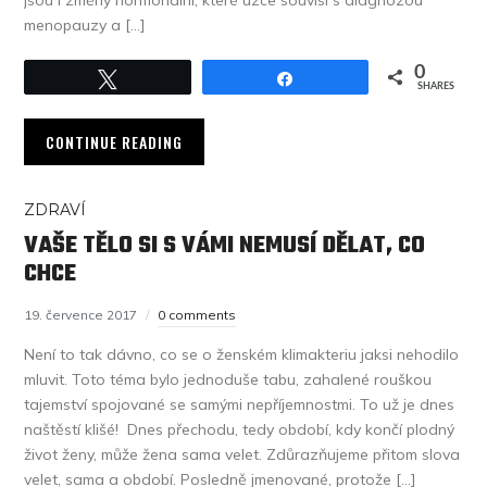
jsou i změny hormonální, které úzce souvisí s diagnózou
menopauzy a […]
0
Tweet
Share
SHARES
CONTINUE READING
ZDRAVÍ
VAŠE TĚLO SI S VÁMI NEMUSÍ DĚLAT, CO
CHCE
19. července 2017
0 comments
Není to tak dávno, co se o ženském klimakteriu jaksi nehodilo
mluvit. Toto téma bylo jednoduše tabu, zahalené rouškou
tajemství spojované se samými nepříjemnostmi. To už je dnes
naštěstí klišé! Dnes přechodu, tedy období, kdy končí plodný
život ženy, může žena sama velet. Zdůrazňujeme přitom slova
velet, sama a období. Posledně jmenované, protože […]