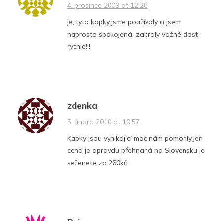
4. prosince 2009 at 12:28
je, tyto kapky jsme používaly a jsem
naprosto spokojená, zabraly vážně dost
rychle!!!
zdenka
5. února 2010 at 10:57
Kapky jsou vynikající moc nám pomohly.Jen
cena je opravdu přehnaná na Slovensku je
seženete za 260kč.