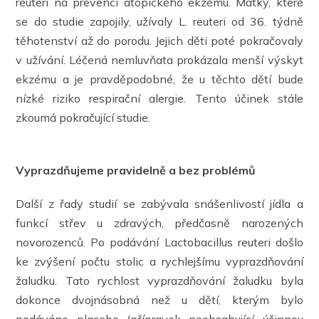
reuteri na prevenci atopického ekzému. Matky, které
se do studie zapojily, užívaly L. reuteri od 36. týdně
těhotenství až do porodu. Jejich děti poté pokračovaly
v užívání. Léčená nemluvňata prokázala menší výskyt
ekzému a je pravděpodobné, že u těchto dětí bude
nízké riziko respirační alergie. Tento účinek stále
zkoumá pokračující studie.
Vyprazdňujeme pravidelně a bez problémů
Další z řady studií se zabývala snášenlivostí jídla a
funkcí střev u zdravých, předčasně narozených
novorozenců. Po podávání Lactobacillus reuteri došlo
ke zvýšení počtu stolic a rychlejšímu vyprazdňování
žaludku. Tato rychlost vyprazdňování žaludku byla
dokonce dvojnásobná než u dětí, kterým bylo