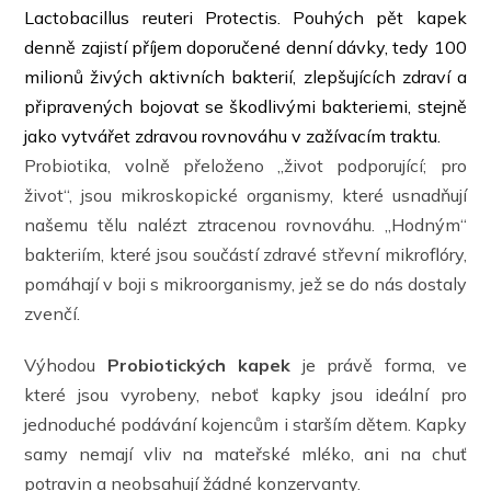
Lactobacillus reuteri Protectis. Pouhých pět kapek
denně zajistí příjem doporučené denní dávky, tedy 100
milionů živých aktivních bakterií, zlepšujících zdraví a
připravených bojovat se škodlivými bakteriemi, stejně
jako vytvářet zdravou rovnováhu v zažívacím traktu.
Probiotika, volně přeloženo „život podporující; pro
život“, jsou mikroskopické organismy, které usnadňují
našemu tělu nalézt ztracenou rovnováhu. „Hodným“
bakteriím, které jsou součástí zdravé střevní mikroflóry,
pomáhají v boji s mikroorganismy, jež se do nás dostaly
zvenčí.
Výhodou
Probiotických kapek
je právě forma, ve
které jsou vyrobeny, neboť kapky jsou ideální pro
jednoduché podávání kojencům i starším dětem. Kapky
samy nemají vliv na mateřské mléko, ani na chuť
potravin a neobsahují žádné konzervanty.