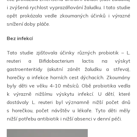
i zvýšená rychlost vyprazdňování žaludku. I tato studie
opět prokázala vedle zkoumaných účinků i výrazné
snížení doby pláče.
Bez infekcí
Tato studie zjišťovala účinky různých probiotik – L.
reuteri a Bifidobacterium lactis na výskyt
gastroenteritidy (akutní zánět žaludku a střeva),
horečky a infekce horních cest dýchacích. Zkoumány
byly děti ve věku 4-10 měsíců. Obě probiotika vedla
k výrazně nižšímu výskytu infekcí. U dětí, které
dostávaly L. reuteri byl významně nižší počet dnů
s horečkou, počet návštěv u lékaře. Tyto děti měly
nižší potřebu antibiotik i nižší absenci v denní péči.