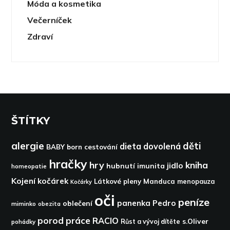
Móda a kosmetika
Večerníček
Zdraví
ŠTÍTKY
alergie
děti
dieta
dovolená
BABY born
cestování
hračky
hry
kniha
jidlo
hubnutí
imunita
homeopatie
Kojení
kočárek
Látkové pleny
Manduca
menopauza
Kočárky
oči
peníze
panenka
Pedro
oblečení
miminko
obezita
porod
práce
RACIO
s.Oliver
pohádky
Růst a vývoj dítěte