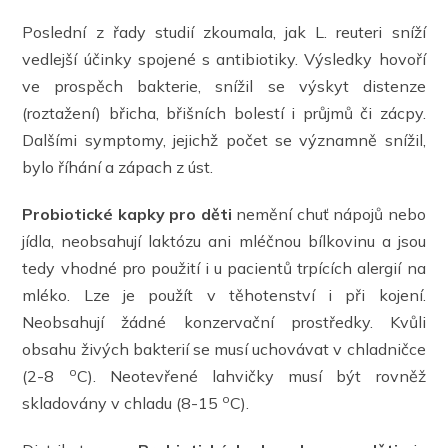
Poslední z řady studií zkoumala, jak L. reuteri sníží
vedlejší účinky spojené s antibiotiky. Výsledky hovoří
ve prospěch bakterie, snížil se výskyt distenze
(roztažení) břicha, břišních bolestí i průjmů či zácpy.
Dalšími symptomy, jejichž počet se významně snížil,
bylo říhání a zápach z úst.
Probiotické kapky
pro děti
nemění chuť nápojů nebo
jídla, neobsahují laktózu ani mléčnou bílkovinu a jsou
tedy vhodné pro použití i u pacientů trpících alergií na
mléko. Lze je použít v těhotenství i při kojení.
Neobsahují žádné konzervační prostředky. Kvůli
obsahu živých bakterií se musí uchovávat v chladničce
o
(2-8
C). Neotevřené lahvičky musí být rovněž
o
skladovány v chladu (8-15
C).