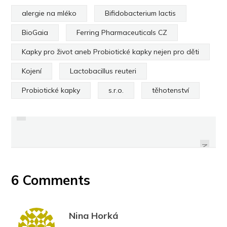
alergie na mléko
Bifidobacterium lactis
BioGaia
Ferring Pharmaceuticals CZ
Kapky pro život aneb Probiotické kapky nejen pro děti
Kojení
Lactobacillus reuteri
PREVIOUS
Probiotické kapky
s.r.o.
těhotenství
PUTOVÁNÍ DĚTSKÝM SVĚTEM SE
TEST: ŠEST RIZIKOVÝCH
DĚTSKÝCH POSTÝLEK
SIRUPEM
NEXT
6 Comments
Nina Horká