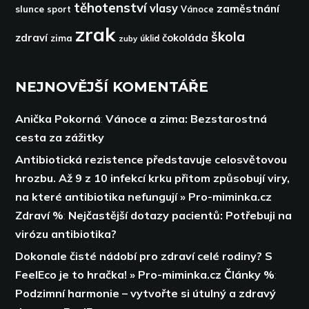
těhotenství
vlasy
zaměstnání
slunce
sport
Vánoce
zrak
škola
zdraví
čokoláda
zima
zuby
úklid
NEJNOVĚJŠÍ KOMENTÁŘE
Anička Pokorná
:
Vánoce a zima: Bezstarostná
cesta za zážitky
Antibiotická rezistence představuje celosvětovou
hrozbu. Až 9 z 10 infekcí krku přitom způsobují viry,
na které antibiotika nefungují » Pro-miminka.cz
Zdraví %
:
Nejčastější dotazy pacientů: Potřebuji na
virózu antibiotika?
Dokonale čisté nádobí pro zdraví celé rodiny? S
FeelEco je to hračka! » Pro-miminka.cz Články %
:
Podzimní harmonie – vytvořte si útulný a zdravý