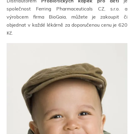
Distributorem
Probiotických kapek
pro děti
je
společnost Ferring Pharmaceuticals CZ, s.r.o. a
výrobcem firma BioGaia, můžete je zakoupit či
objednat v každé lékárně za doporučenou cenu je 620
Kč.