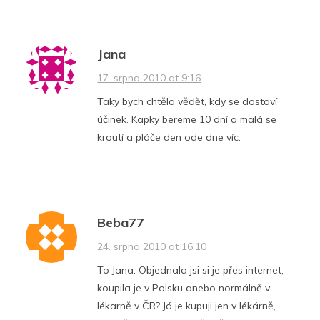
Jana
17. srpna 2010 at 9:16
Taky bych chtěla vědět, kdy se dostaví
účinek. Kapky bereme 10 dní a malá se
kroutí a pláče den ode dne víc.
Beba77
24. srpna 2010 at 16:10
To Jana: Objednala jsi si je přes internet,
koupila je v Polsku anebo normálně v
lékarně v ČR? Já je kupuji jen v lékárně,