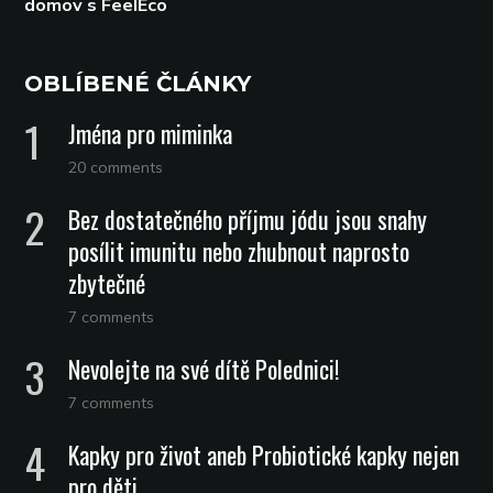
domov s FeelEco
OBLÍBENÉ ČLÁNKY
Jména pro miminka
20 comments
Bez dostatečného příjmu jódu jsou snahy
posílit imunitu nebo zhubnout naprosto
zbytečné
7 comments
Nevolejte na své dítě Polednici!
7 comments
Kapky pro život aneb Probiotické kapky nejen
pro děti