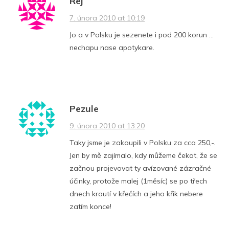
Rej
7. února 2010 at 10:19
Jo a v Polsku je sezenete i pod 200 korun …
nechapu nase apotykare.
Pezule
9. února 2010 at 13:20
Taky jsme je zakoupili v Polsku za cca 250,-.
Jen by mě zajímalo, kdy můžeme čekat, že se
začnou projevovat ty avízované zázračné
účinky, protože malej (1měsíc) se po třech
dnech kroutí v křečích a jeho křik nebere
zatím konce!