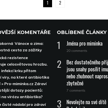
1
2
VĚJŠÍ KOMENTÁŘE
OBLÍBENÉ ČLÁNKY
Jména pro miminka
Pokorná
:
Vánoce a zima:
stná cesta za zážitky
20 comments
ická rezistence
Bez dostatečného pří
uje celosvětovou hrozbu.
jsou snahy posílit im
 infekcí krku přitom
nebo zhubnout napros
 viry, na které antibiotika
zbytečné
í » Pro-miminka.cz Zdraví
stější dotazy pacientů:
7 comments
 na virózu antibiotika?
Nevolejte na své dítě
 čisté nádobí pro zdraví