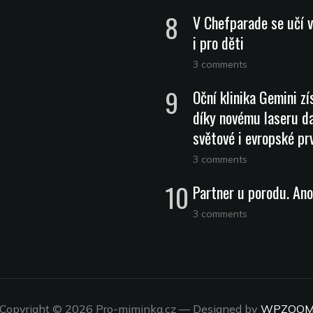
V Chefparade se učí v
i pro děti
3 comments
Oční klinika Gemini zí
díky novému laseru da
světové i evropské pr
3 comments
Partner u porodu. Ano
3 comments
Copyright © 2026 Pro-miminka.cz
— Designed by
WPZOO