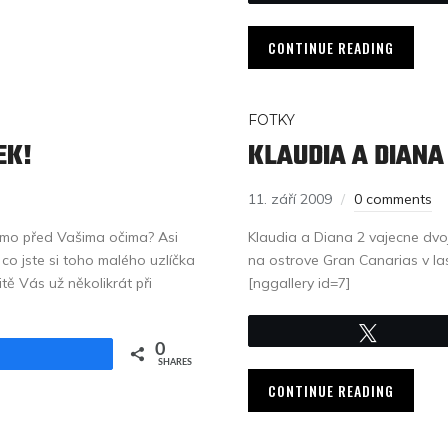
CONTINUE READING
FOTKY
EK!
KLAUDIA A DIANA
11. září 2009
0 comments
přímo před Vašima očima? Asi
Klaudia a Diana 2 vajecne dvoj
 co jste si toho malého uzlíčka
na ostrove Gran Canarias v la
itě Vás už několikrát při
[nggallery id=7]
Tweet
0
Share
SHARES
CONTINUE READING