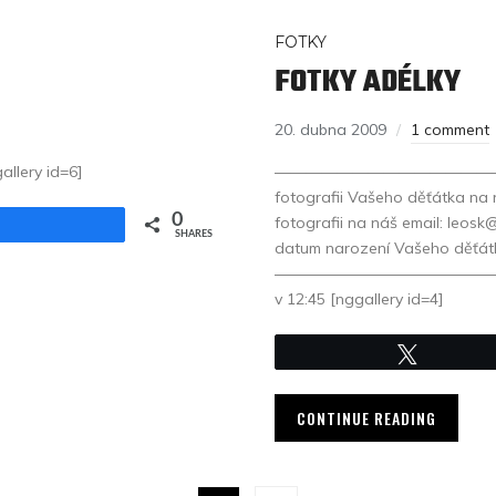
FOTKY
FOTKY ADÉLKY
20. dubna 2009
1 comment
allery id=6]
——————————————————
fotografii Vašeho děťátka na
0
fotografii na náš email: leo
Share
SHARES
datum narození Vašeho děťát
———————————————————
v 12:45 [nggallery id=4]
Tweet
CONTINUE READING