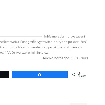
————————— Nabízíme zdarma vystavení
 našem webu. Fotografie vystavíme do týdne po doručení
sk@centrum.cz Nezapomeňte nám prosím zaslat jméno a
ka;-) Vaše www.pro-miminka.cz
———————— Adélka narozená 21. 8 . 2008
0
Share
SHARES