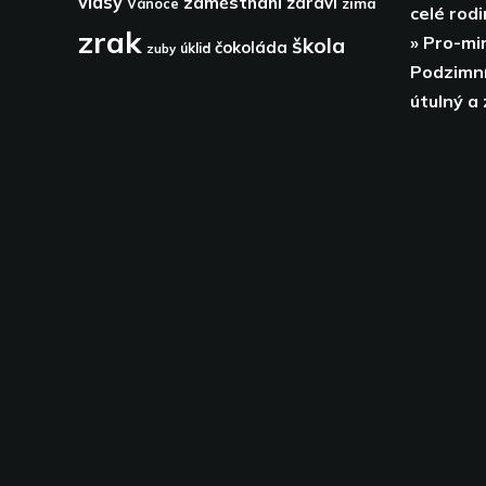
vlasy
zaměstnání
zdraví
zima
Vánoce
celé rodi
zrak
» Pro-mi
škola
čokoláda
zuby
úklid
Podzimní
útulný a