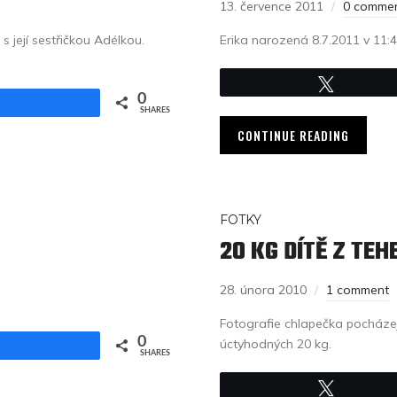
13. července 2011
0 comme
s její sestřičkou Adélkou.
Erika narozená 8.7.2011 v 11:
Tweet
0
Share
SHARES
CONTINUE READING
FOTKY
20 KG DÍTĚ Z TE
28. února 2010
1 comment
Fotografie chlapečka pocházejí
0
úctyhodných 20 kg.
Share
SHARES
Tweet