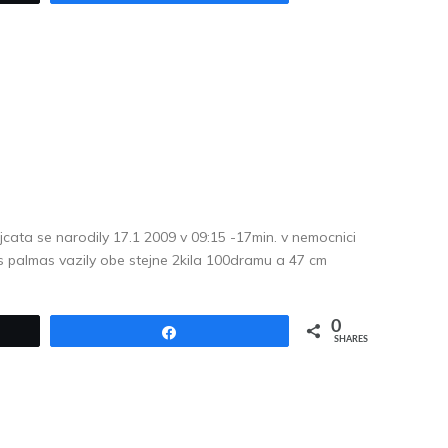
cata se narodily 17.1 2009 v 09:15 -17min. v nemocnici
s palmas vazily obe stejne 2kila 100dramu a 47 cm
0
Share
SHARES