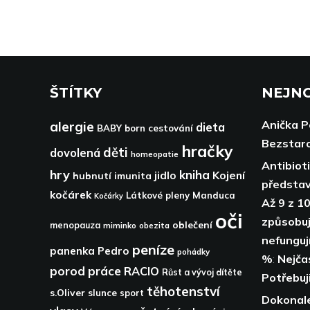
ŠTÍTKY
NEJNO
Anička 
alergie
dieta
BABY born
cestování
Bezstaro
hračky
děti
dovolená
homeopatie
Antibiot
hry
kniha
Kojení
jidlo
hubnutí
imunita
představ
kočárek
Látkové pleny
Manduca
Kočárky
Až 9 z 10
oči
způsobují
oblečení
menopauza
miminko
obezita
nefunguj
peníze
panenka
Pedro
pohádky
%
:
Nejča
porod
práce
RACIO
Růst a vývoj dítěte
Potřebuji
těhotenství
s.Oliver
slunce
sport
Dokonale