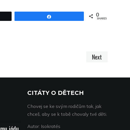
0
Share
SHARES
Next
CITÁTY O DĚTECH
Chovej se ke svým rodičům tak, jak
chceš, aby se k tobě chovaly tvé děti.
Autor: Isokratés
jmu jódu