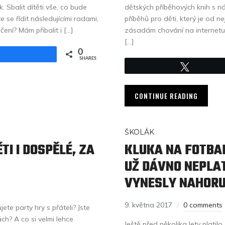
. Sbalit dítěti vše, co bude
dětských příběhových knih s n
 se řídit následujícími radami,
příběhů pro děti, který je od 
ení? Mám přibalit i […]
zásadám chování na internetu a 
[…]
0
Share
SHARES
Tweet
CONTINUE READING
ŠKOLÁK
TI I DOSPĚLÉ, ZA
KLUKA NA FOTBA
UŽ DÁVNO NEPLAT
VYNESLY NAHORU
9. května 2017
0 comments
ete party hry s přáteli? Jste
h? A co si velmi lehce
Ještě před několika lety platil