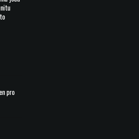
unitu
to
en pro