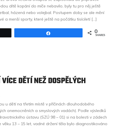
ou dítě kopání do míče nebavilo, byly tu pro něj ještě
sketbal, házená nebo volejbal. Postupem doby se ale mění
 a menší sporty, které ještě na počátku tisíciletí […]
0
Share
SHARES
 VÍCE DĚTÍ NEŽ DOSPĚLÝCH
s
u u dětí na třetím místě v příčinách dlouhodobého
kých onemocněních a smyslových vadách). Podle výsledků
dravotnického ústavu (SZÚ 98 – 01) si na bolesti v zádech
věku 13 – 15 let, vadné držení těla bylo diagnostikováno