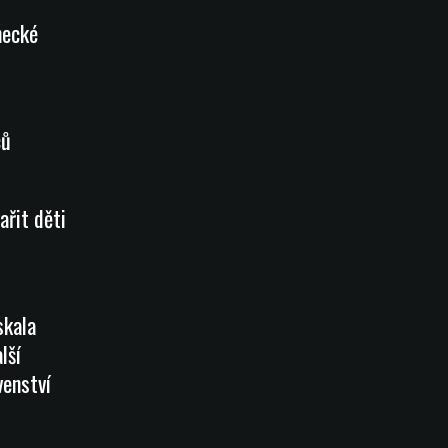
necké
ců
ařit děti
skala
lší
venství