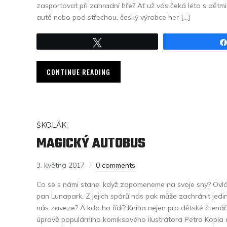
zasportovat při zahradní hře? Ať už vás čeká léto s dětmi,
autě nebo pod střechou, český výrobce her […]
Tweet
CONTINUE READING
ŠKOLÁK
MAGICKÝ AUTOBUS
3. května 2017
0 comments
Co se s námi stane, když zapomeneme na svoje sny? Ov
pan Lunapark. Z jejich spárů nás pak může zachránit jed
nás zaveze? A kdo ho řídí? Kniha nejen pro dětské čtenář
úpravě populárního komiksového ilustrátora Petra Kopla