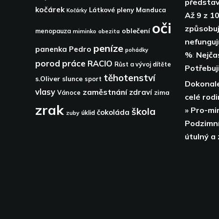
představ
kočárek
Látkové pleny
Manduca
Kočárky
Až 9 z 10
oči
způsobují
oblečení
menopauza
miminko
obezita
nefunguj
peníze
panenka
Pedro
pohádky
%
:
Nejča
porod
práce
RACIO
Růst a vývoj dítěte
Potřebuji
těhotenství
s.Oliver
slunce
sport
Dokonale
vlasy
zaměstnání
zdraví
zima
Vánoce
celé rodi
zrak
» Pro-mi
škola
čokoláda
zuby
úklid
Podzimní
útulný a