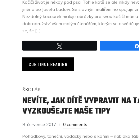
Kočičí život je někdy pod psa. Tohle kotě se ale nikdy n
jméno po Josefu Ladovi. Se slavným malířem ho spojuje 
Nezdolný kocourek maluje obrázky pro svou kočičí mámu
dobrodružství všem malým čtenářům, kterým se osvědčuje
se, že […]
Tweet
CONTINUE READING
ŠKOLÁK
NEVÍTE, JAK DÍTĚ VYPRAVIT NA 
VYZKOUŠEJTE NAŠE TIPY
9. července 2017
0 comments
Pohádkový, taneční, vodácký nebo s koňmi – nabídka tábo