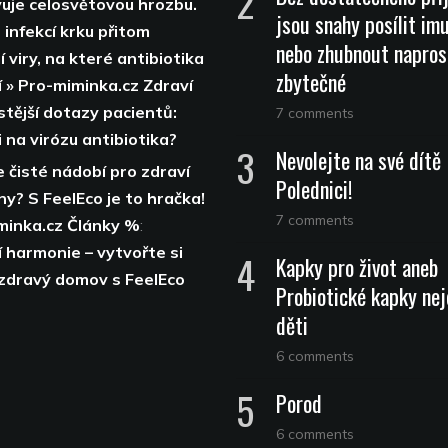
uje celosvětovou hrozbu.
jsou snahy posílit im
 infekcí krku přitom
nebo zhubnout napros
 viry, na které antibiotika
zbytečné
í » Pro-miminka.cz Zdraví
stější dotazy pacientů:
7 comments
 na virózu antibiotika?
Nevolejte na své dítě
 čisté nádobí pro zdraví
Polednici!
ny? S FeelEco je to hračka!
7 comments
minka.cz Články %
:
 harmonie – vytvořte si
Kapky pro život aneb
 zdravý domov s FeelEco
Probiotické kapky nej
děti
6 comments
Porod
6 comments