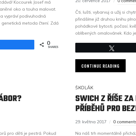
20. července 2017
0 comme
evzdává! Kocourek Josef má
zraněné oko a touha malovat.
Čti, lušti, vybarvuj a užij si c
 a vypráví podivuhodná
přinášíme již druhou knihu pln
 genetická metoda čtení. Zdá
pohádkové bytosti, počasí, květ
oblíbených omalovánek. Kdo jed
0
Share
SHARES
Tweet
CONTINUE READING
ŠKOLÁK
TÁBOR?
SWICH Z ŘÍŠE ZA
PŘÍBĚHŮ PRO BEZ
29. května 2017
0 comment
rů pro děti je pestrá. Pokud
Na náš trh momentálně přicház