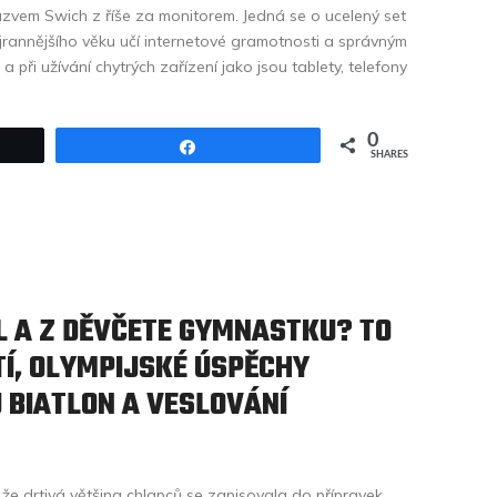
ázvem Swich z říše za monitorem. Jedná se o ucelený set
nejrannějšího věku učí internetové gramotnosti a správným
při užívání chytrých zařízení jako jsou tablety, telefony
0
Share
SHARES
L A Z DĚVČETE GYMNASTKU? TO
Í, OLYMPIJSKÉ ÚSPĚCHY
 BIATLON A VESLOVÁNÍ
o, že drtivá většina chlapců se zapisovala do přípravek