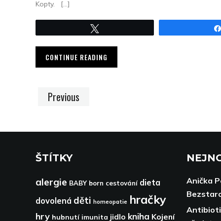
Kopty. […]
Tweet
CONTINUE READING
Previous
ŠTÍTKY
NEJNO
Anička 
alergie
dieta
BABY born
cestování
Bezstaro
hračky
děti
dovolená
homeopatie
Antibiot
hry
kniha
Kojení
jidlo
hubnutí
imunita