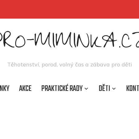
PRO-MIMINKA.C
Těhotenství, porod, volný čas a zábava pro děti
NKY
AKCE
PRAKTICKÉ RADY
DĚTI
KON