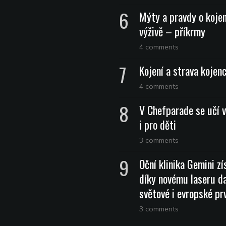
Mýty a pravdy o koje
výživě – příkrmy
4 comments
Kojení a strava kojen
4 comments
V Chefparade se učí v
i pro děti
3 comments
Oční klinika Gemini zí
díky novému laseru da
světové i evropské pr
3 comments