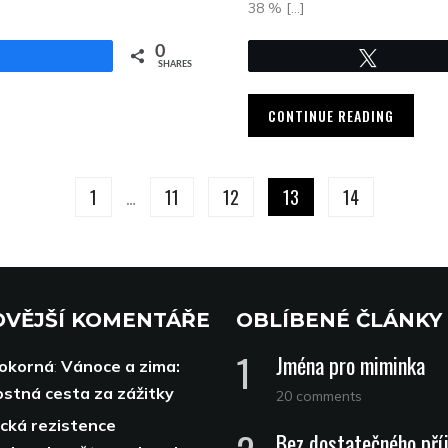
38 % […]
0
Share
Tweet
SHARES
CONTINUE READING
1
…
11
12
13
14
VĚJŠÍ KOMENTÁŘE
OBLÍBENÉ ČLÁNKY
Jména pro miminka
Pokorná
:
Vánoce a zima:
stná cesta za zážitky
20 comments
ická rezistence
Bez dostatečného pří