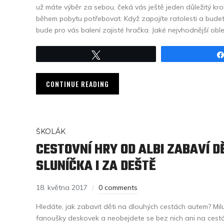
už máte výběr za sebou, čeká vás ještě jeden důležitý krok
během pobytu potřebovat. Když zapojíte ratolesti a budete
bude pro vás balení zajisté hračka. Jaké nejvhodnější obleč
Tweet
CONTINUE READING
ŠKOLÁK
CESTOVNÍ HRY OD ALBI ZABAVÍ DĚ
SLUNÍČKA I ZA DEŠTĚ
18. května 2017
0 comments
Hledáte, jak zabavit děti na dlouhých cestách autem? Miluj
fanoušky deskovek a neobejdete se bez nich ani na cestác