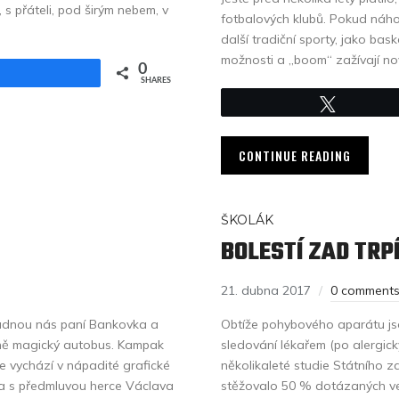
 s přáteli, pod širým nebem, v
fotbalových klubů. Pokud náhod
další tradiční sporty, jako ba
možnosti a „boom“ zažívají nové
0
Share
SHARES
Tweet
CONTINUE READING
ŠKOLÁK
BOLESTÍ ZAD TRPÍ
21. dubna 2017
0 comment
ládnou nás paní Bankovka a
Obtíže pohybového aparátu jso
ině magický autobus. Kampak
sledování lékařem (po alergic
e vychází v nápadité grafické
několikaleté studie Státního z
 a s předmluvou herce Václava
stěžovalo 50 % dotázaných ve 