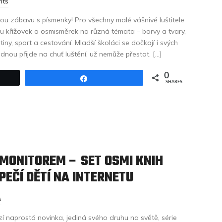
nts
hytrou zábavu s písmenky! Pro všechny malé vášnivé luštitele
ou křížovek a osmisměrek na různá témata – barvy a tvary,
iny, sport a cestování. Mladší školáci se dočkají i svých
nou přijde na chuť luštění, už nemůže přestat. […]
0
Share
SHARES
 MONITOREM – SET OSMI KNIH
PEČÍ DĚTÍ NA INTERNETU
s
í naprostá novinka, jediná svého druhu na světě, série