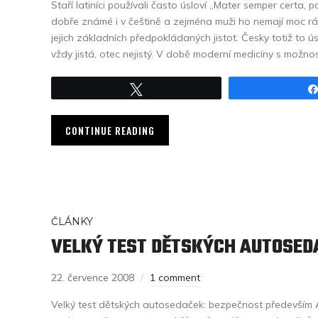
Staří latiníci používali často úsloví „Mater semper certa, pa
dobře známé i v češtině a zejména muži ho nemají moc rád
jejich základních předpokládaných jistot. Česky totiž to 
vždy jistá, otec nejistý. V době moderní medicíny s možnos
Tweet
CONTINUE READING
ČLÁNKY
VELKÝ TEST DĚTSKÝCH AUTOSED
22. července 2008
1 comment
Velký test dětských autosedaček: bezpečnost především 