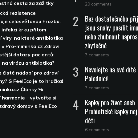
stná cesta za zážitky
20 comments
ická rezistence
Bez dostatečného pří
uje celosvětovou hrozbu.
jsou snahy posílit im
 infekcí krku přitom
nebo zhubnout napros
 viry, na které antibiotika
zbytečné
í » Pro-miminka.cz Zdraví
stější dotazy pacientů:
7 comments
 na virózu antibiotika?
Nevolejte na své dítě
 čisté nádobí pro zdraví
Polednici!
ny? S FeelEco je to hračka!
7 comments
minka.cz Články %
:
 harmonie – vytvořte si
Kapky pro život aneb
 zdravý domov s FeelEco
Probiotické kapky nej
děti
6 comments