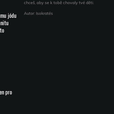
chceš, aby se k tobě chovaly tvé děti.
Autor: Isokratés
jmu jódu
unitu
to
en pro