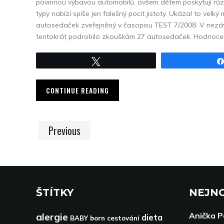
povinnou výbavou automobilů, ovšem dětem poskytují růz
typy nabízí spíše jen falešný pocit jistoty. Ukázal to velk
autosedaček zveřejněný v časopisu TEST 7/2008. V nezá
tentokrát podrobilo zkouškám 27 autosedaček. Hodnocena
Tweet
CONTINUE READING
Previous
ŠTÍTKY
NEJNO
Anička 
alergie
dieta
BABY born
cestování