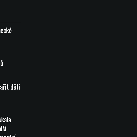
necké
ců
ařit děti
skala
lší