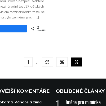
nou úroveň bezpečí. Některé
ý mezinárodní test 27 dětských
vislém mezinárodním testu se
 byla zejména jejich […]
0
Share
SHARES
1
…
95
96
97
VĚJŠÍ KOMENTÁŘE
OBLÍBENÉ ČLÁNKY
Jména pro miminka
Pokorná
:
Vánoce a zima: