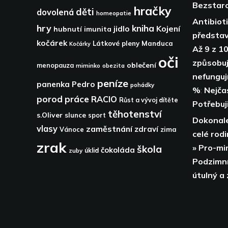
Bezstaro
hračky
děti
dovolená
homeopatie
Antibiot
hry
kniha
Kojení
jidlo
hubnutí
imunita
představ
kočárek
Látkové pleny
Manduca
Kočárky
Až 9 z 10
oči
způsobují
oblečení
menopauza
miminko
obezita
nefunguj
peníze
panenka
Pedro
pohádky
%
:
Nejča
porod
práce
RACIO
Růst a vývoj dítěte
Potřebuji
těhotenství
s.Oliver
slunce
sport
Dokonale
vlasy
zaměstnání
zdraví
zima
Vánoce
celé rodi
zrak
» Pro-mi
škola
čokoláda
zuby
úklid
Podzimní
útulný a