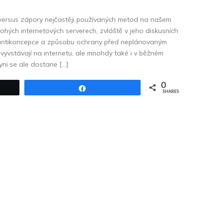
 versus zápory nejčastěji používaných metod na našem
hých internetových serverech, zvláště v jeho diskusních
m antikoncepce a způsobu ochrany před neplánovaným
 vyvstávají na internetu, ale mnohdy také i v běžném
ni se ale dostane […]
0
Share
SHARES