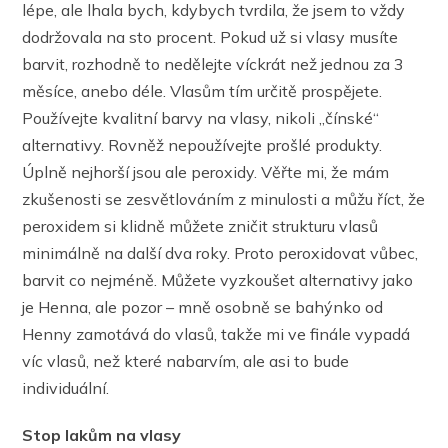
lépe, ale lhala bych, kdybych tvrdila, že jsem to vždy
dodržovala na sto procent. Pokud už si vlasy musíte
barvit, rozhodně to nedělejte víckrát než jednou za 3
měsíce, anebo déle. Vlasům tím určitě prospějete.
Používejte kvalitní barvy na vlasy, nikoli ,,čínské“
alternativy. Rovněž nepoužívejte prošlé produkty.
Úplně nejhorší jsou ale peroxidy. Věřte mi, že mám
zkušenosti se zesvětlováním z minulosti a můžu říct, že
peroxidem si klidně můžete zničit strukturu vlasů
minimálně na další dva roky. Proto peroxidovat vůbec,
barvit co nejméně. Můžete vyzkoušet alternativy jako
je Henna, ale pozor – mně osobně se bahýnko od
Henny zamotává do vlasů, takže mi ve finále vypadá
víc vlasů, než které nabarvím, ale asi to bude
individuální.
Stop lakům na vlasy