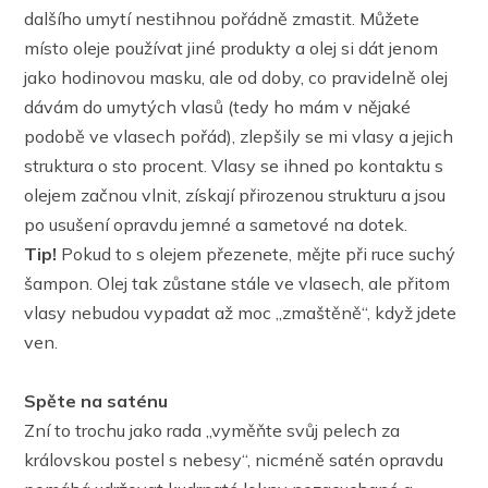
dalšího umytí nestihnou pořádně zmastit. Můžete
místo oleje používat jiné produkty a olej si dát jenom
jako hodinovou masku, ale od doby, co pravidelně olej
dávám do umytých vlasů (tedy ho mám v nějaké
podobě ve vlasech pořád), zlepšily se mi vlasy a jejich
struktura o sto procent. Vlasy se ihned po kontaktu s
olejem začnou vlnit, získají přirozenou strukturu a jsou
po usušení opravdu jemné a sametové na dotek.
Tip!
Pokud to s olejem přezenete, mějte při ruce suchý
šampon. Olej tak zůstane stále ve vlasech, ale přitom
vlasy nebudou vypadat až moc ,,zmaštěně“, když jdete
ven.
Spěte na saténu
Zní to trochu jako rada ,,vyměňte svůj pelech za
královskou postel s nebesy“, nicméně satén opravdu