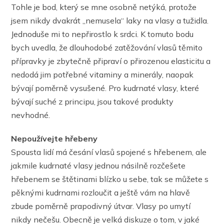
Tohle je bod, který se mne osobně netýká, protože
jsem nikdy dvakrát ,,nemusela“ laky na vlasy a tužidla.
Jednoduše mi to nepřirostlo k srdci. K tomuto bodu
bych uvedla, že dlouhodobé zatěžování vlasů těmito
přípravky je zbytečně připraví o přirozenou elasticitu a
nedodá jim potřebné vitaminy a minerály, naopak
bývají poměrně vysušené. Pro kudrnaté vlasy, které
bývají suché z principu, jsou takové produkty
nevhodné.
Nepoužívejte hřebeny
Spousta lidí má česání vlasů spojené s hřebenem, ale
jakmile kudrnaté vlasy jednou násilně rozčešete
hřebenem se štětinami blízko u sebe, tak se můžete s
pěknými kudrnami rozloučit a ještě vám na hlavě
zbude poměrně prapodivný útvar. Vlasy po umytí
nikdy nečešu. Obecně je velká diskuze o tom, v jaké