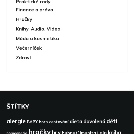
Praktické rady
Finance a právo
Hračky
Knihy, Audio, Video
Móda a kosmetika
Večerníček
Zdraví
ŠTÍTKY
alergie
děti
dieta
dovolená
BABY born
cestování
hračky
hry
kniha
jidlo
hubnutí
imunita
homeopatie