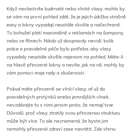
Když nevlastníte kudrnaté nebo vlnité vlasy, mohlo by
se vám na první pohled zdát, že je jejich údržba strašně
easy a lokny vypadají neustále skvěle a načechraně.
To bohužel platí maximálně v reklamách na šampony,
nebo ve filmech. Nikdo už doopravdy nevidí, kolik
práce a pravidelné péče bylo potřeba, aby vlasy
vypadaly neustále skvěle nejenom na pohled. Máte-li
na hlavě přirozené lokny a nevíte, jak na ně, mohly by
vám pomoci moje rady a zkušenosti.
Pokud máte přirozeně se vlnící vlasy, ať už do
pravidelných prstýnků anebo jemnějších vlnek,
nevzdávejte to s nimi jenom proto, že nemají tvar.
Důvodů, proč vlasy ztratily svou přirozenou strukturu,
může být více. To ale neznamená, že byste jim
nemohly přirozené zdraví zase navrátit. Zde shrnu