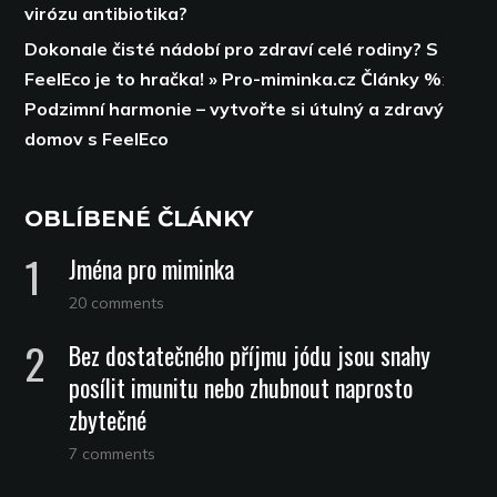
virózu antibiotika?
Dokonale čisté nádobí pro zdraví celé rodiny? S
FeelEco je to hračka! » Pro-miminka.cz Články %
:
Podzimní harmonie – vytvořte si útulný a zdravý
domov s FeelEco
OBLÍBENÉ ČLÁNKY
Jména pro miminka
20 comments
Bez dostatečného příjmu jódu jsou snahy
posílit imunitu nebo zhubnout naprosto
zbytečné
7 comments