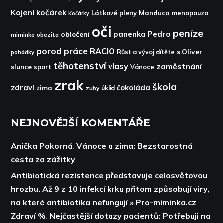
Kojení
kočárek
Látkové pleny
Manduca
menopauza
Kočárky
oči
peníze
panenka
Pedro
oblečení
miminko
obezita
porod
práce
RACIO
s.Oliver
pohádky
Růst a vývoj dítěte
těhotenství
vlasy
zaměstnání
slunce
sport
Vánoce
zrak
škola
zdraví
čokoláda
zima
zuby
úklid
NEJNOVĚJŠÍ KOMENTÁŘE
Anička Pokorná
:
Vánoce a zima: Bezstarostná
cesta za zážitky
Antibiotická rezistence představuje celosvětovou
hrozbu. Až 9 z 10 infekcí krku přitom způsobují viry,
na které antibiotika nefungují » Pro-miminka.cz
Zdraví %
:
Nejčastější dotazy pacientů: Potřebuji na