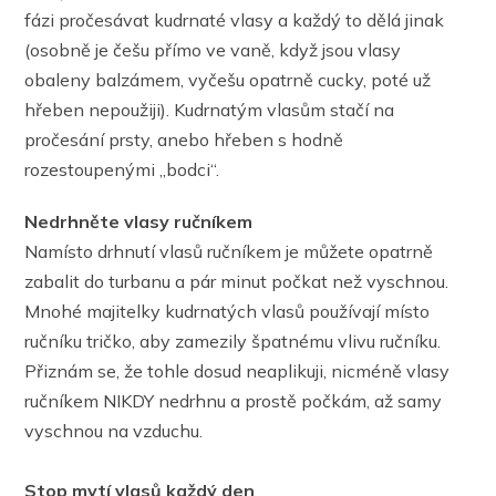
fázi pročesávat kudrnaté vlasy a každý to dělá jinak
(osobně je češu přímo ve vaně, když jsou vlasy
obaleny balzámem, vyčešu opatrně cucky, poté už
hřeben nepoužiji). Kudrnatým vlasům stačí na
pročesání prsty, anebo hřeben s hodně
rozestoupenými ,,bodci“.
Nedrhněte vlasy ručníkem
Namísto drhnutí vlasů ručníkem je můžete opatrně
zabalit do turbanu a pár minut počkat než vyschnou.
Mnohé majitelky kudrnatých vlasů používají místo
ručníku tričko, aby zamezily špatnému vlivu ručníku.
Přiznám se, že tohle dosud neaplikuji, nicméně vlasy
ručníkem NIKDY nedrhnu a prostě počkám, až samy
vyschnou na vzduchu.
Stop mytí vlasů každý den