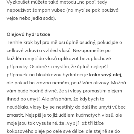
Vyzkoušet můžete také metodu ,,no poo“, tedy
nepoužívat šampon vůbec (na mytí se pak používá
vejce nebo jedlá soda).
Olejová hydratace
Tenhle krok byl pro mě asi úplně osudný, pokud jde o
celkové zdraví a vzhled vlasů. Nezapomeňte po
každém umytí do vlasů aplikovat bezoplachové
přípravky. Osobně si myslím, že úplně nejlepší
přípravek na hloubkovou hydrataci je
kokosový olej
,
ale pokud ho zrovna nemám, používám olivový. Možná
vám bude hodně divné, že si vlasy promastím olejem
ihned po umytí. Ale přísahám, že kdybych to
neudělala, vlasy by se nestihly do dalšího umytí vůbec
zmastit. Nejspíš je to již údělem kudrnatých vlasů, ale
moje jsou tak vysušené, že ,,vypijí“ až tři lžíce
kokosového oleje po celé své délce, ale stejně se do