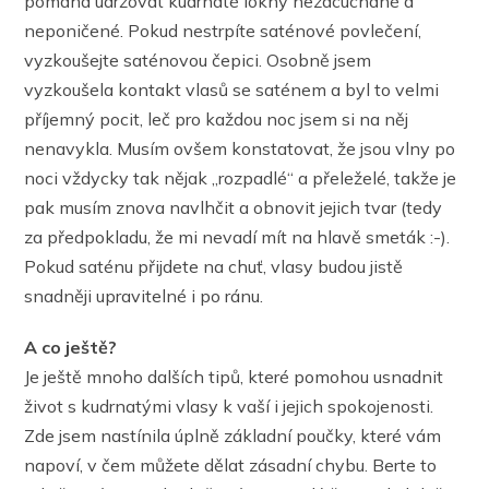
pomáhá udržovat kudrnaté lokny nezacuchané a
neponičené. Pokud nestrpíte saténové povlečení,
vyzkoušejte saténovou čepici. Osobně jsem
vyzkoušela kontakt vlasů se saténem a byl to velmi
příjemný pocit, leč pro každou noc jsem si na něj
nenavykla. Musím ovšem konstatovat, že jsou vlny po
noci vždycky tak nějak ,,rozpadlé“ a přeleželé, takže je
pak musím znova navlhčit a obnovit jejich tvar (tedy
za předpokladu, že mi nevadí mít na hlavě smeták :-).
Pokud saténu přijdete na chuť, vlasy budou jistě
snadněji upravitelné i po ránu.
A co ještě?
Je ještě mnoho dalších tipů, které pomohou usnadnit
život s kudrnatými vlasy k vaší i jejich spokojenosti.
Zde jsem nastínila úplně základní poučky, které vám
napoví, v čem můžete dělat zásadní chybu. Berte to