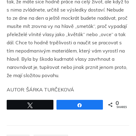
tak, že máte sice hodně práce na celý život, ale když to
s nima zvládnete, určitě se výsledky dostaví. Nebude
to ze dne na den a ještě mockrát budete nadávat, proč
musíte mít zrovna vy na hlavě ,,smeták“, proč vypadají
přeleželé vlnité vlasy jako ,,květák“ nebo ,,ovce“ a tak
dál. Chce to hodně trpělivosti a naučit se pracovat s
tím nepodmanivým materiálem, který vám vyrostl na
hlavě. Byla by škoda kudrnaté vlasy zavrhnout a
narovnávat je, tupírovat nebo jinak prznit jenom proto,
že mají složitou povahu.
AUTOR: ŠÁRKA TURČEKOVÁ
0
Tweet
Share
SHARES