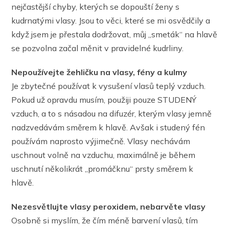
nejčastější chyby, kterých se dopouští ženy s
kudrnatými vlasy. Jsou to věci, které se mi osvědčily a
když jsem je přestala dodržovat, můj ,,smeták“ na hlavě
se pozvolna začal měnit v pravidelné kudrliny.
Nepoužívejte žehličku na vlasy, fény a kulmy
Je zbytečné používat k vysušení vlasů teplý vzduch.
Pokud už opravdu musím, použiji pouze STUDENÝ
vzduch, a to s násadou na difuzér, kterým vlasy jemně
nadzvedávám směrem k hlavě. Avšak i studený fén
používám naprosto výjimečně. Vlasy nechávám
uschnout volně na vzduchu, maximálně je během
uschnutí několikrát ,,promáčknu“ prsty směrem k
hlavě.
Nezesvětlujte vlasy peroxidem, nebarvěte vlasy
Osobně si myslím, že čím méně barvení vlasů, tím