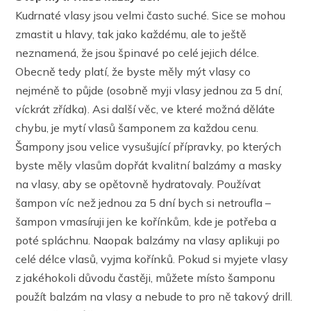
Kudrnaté vlasy jsou velmi často suché. Sice se mohou
zmastit u hlavy, tak jako každému, ale to ještě
neznamená, že jsou špinavé po celé jejich délce.
Obecně tedy platí, že byste měly mýt vlasy co
nejméně to půjde (osobně myji vlasy jednou za 5 dní,
víckrát zřídka). Asi další věc, ve které možná děláte
chybu, je mytí vlasů šamponem za každou cenu.
Šampony jsou velice vysušující přípravky, po kterých
byste měly vlasům dopřát kvalitní balzámy a masky
na vlasy, aby se opětovně hydratovaly. Používat
šampon víc než jednou za 5 dní bych si netroufla –
šampon vmasíruji jen ke kořínkům, kde je potřeba a
poté spláchnu. Naopak balzámy na vlasy aplikuji po
celé délce vlasů, vyjma kořínků. Pokud si myjete vlasy
z jakéhokoli důvodu častěji, můžete místo šamponu
použít balzám na vlasy a nebude to pro ně takový drill.