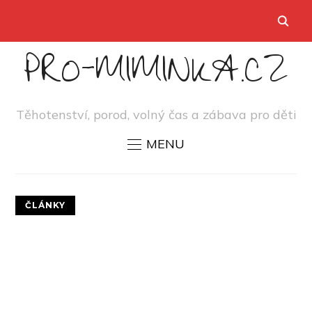
PRO-MIMINKA.CZ
Těhotenství, porod, volný čas a zábava pro děti
MENU
ČLÁNKY