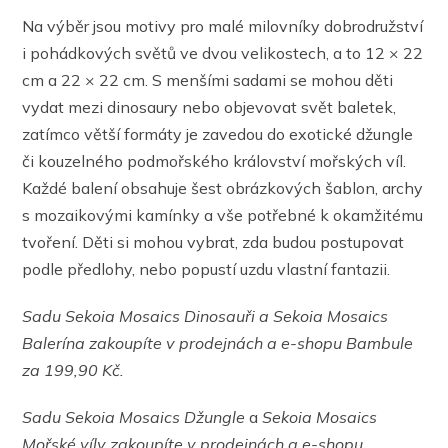
Na výběr jsou motivy pro malé milovníky dobrodružství
i pohádkových světů ve dvou velikostech, a to 12 × 22
cm a 22 × 22 cm. S menšími sadami se mohou děti
vydat mezi dinosaury nebo objevovat svět baletek,
zatímco větší formáty je zavedou do exotické džungle
či kouzelného podmořského království mořských víl.
Každé balení obsahuje šest obrázkových šablon, archy
s mozaikovými kamínky a vše potřebné k okamžitému
tvoření. Děti si mohou vybrat, zda budou postupovat
podle předlohy, nebo popustí uzdu vlastní fantazii.
Sadu Sekoia Mosaics Dinosauři a Sekoia Mosaics
Balerína zakoupíte v prodejnách a e-shopu Bambule
za 199,90 Kč.
Sadu Sekoia Mosaics Džungle
a
Sekoia Mosaics
Mořské víly
zakoupíte v prodejnách a e-shopu