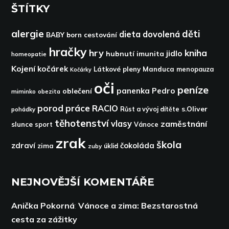
ŠTÍTKY
alergie
děti
dieta
dovolená
BABY born
cestování
hračky
hry
kniha
jidlo
hubnutí
imunita
homeopatie
Kojení
kočárek
Látkové pleny
Manduca
menopauza
Kočárky
oči
peníze
panenka
Pedro
oblečení
miminko
obezita
porod
práce
RACIO
s.Oliver
pohádky
Růst a vývoj dítěte
těhotenství
vlasy
zaměstnání
slunce
sport
Vánoce
zrak
škola
zdraví
čokoláda
zima
zuby
úklid
NEJNOVĚJŠÍ KOMENTÁŘE
Anička Pokorná
:
Vánoce a zima: Bezstarostná
cesta za zážitky