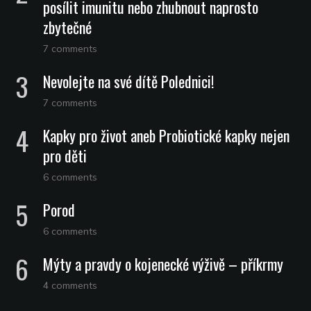
posílit imunitu nebo zhubnout naprosto
zbytečné
7 comments
Nevolejte na své dítě Polednici!
7 comments
Kapky pro život aneb Probiotické kapky nejen
pro děti
6 comments
Porod
6 comments
Mýty a pravdy o kojenecké výživě – příkrmy
4 comments