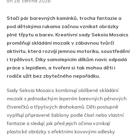
on
28. června 2026
Stačí pár barevných kamínků, trocha fantazie a
pod dětskýma rukama začnou vznikat obrázky
plné třpytu a barev. Kreativní sady Sekoia Mosaics
proměňují skládání mozaik v zábavnou tvůrčí
aktivitu, která rozvíjí jemnou motoriku, soustředění
i trpělivost. Díky samolepicím dílkům navíc odpadá
práce s lepidlem, a tvoření si tak mohou děti i
rodiče užít bez zbytečného nepořádku.
Sady Sekoia Mosaics kombinují oblíbené skládání
mozaik s jednoduchým lepením barevných pěnových
čtverečků a třpytivých drahokamů. Děti postupně
vyplňují připravené šablony podle čísel nebo vlastní
fantazie a sledují, jak před jejich očima vznikají
plastické obrázky s efektními kovovými odlesky.