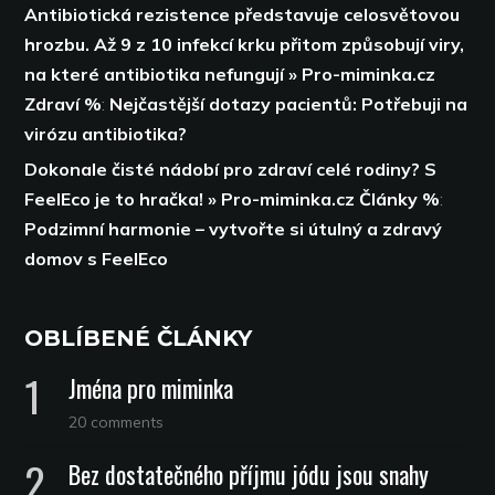
Antibiotická rezistence představuje celosvětovou
hrozbu. Až 9 z 10 infekcí krku přitom způsobují viry,
na které antibiotika nefungují » Pro-miminka.cz
Zdraví %
:
Nejčastější dotazy pacientů: Potřebuji na
virózu antibiotika?
Dokonale čisté nádobí pro zdraví celé rodiny? S
FeelEco je to hračka! » Pro-miminka.cz Články %
:
Podzimní harmonie – vytvořte si útulný a zdravý
domov s FeelEco
OBLÍBENÉ ČLÁNKY
Jména pro miminka
20 comments
Bez dostatečného příjmu jódu jsou snahy