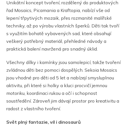
Unikátní koncept tvoření, rozdělený do produktových
řad Mosaics, Picamania a Kraftopia, nabízí vše od
lepení třpytivých mozaik, přes rozmanité malířské
techniky, až po výrobu vlastních šperků. Děti tak tvoří
s využitím bohatě vybavených sad, které obsahují
veškerý potřebný materiál, přehledné návody a
praktická balení navržená pro snadný úklid.
Všechny dílky i kamínky jsou samolepicí, takže tvoření
zvládnou děti bez pomoci dospělých. Sekoia Mosaics
jsou vhodné pro děti od 5 let a nabízejí smysluplnou
aktivitu, při které si holky a kluci procvičí jemnou
motoriku, koordinaci rukou a očí i schopnost
soustředění. Zároveň jim dávají prostor pro kreativitu a
radost z vlastního tvoření.
Svět plný fantazie, víl i dinosaurů