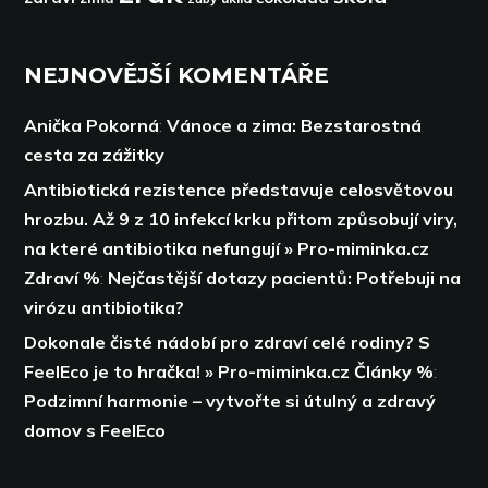
NEJNOVĚJŠÍ KOMENTÁŘE
Anička Pokorná
:
Vánoce a zima: Bezstarostná
cesta za zážitky
Antibiotická rezistence představuje celosvětovou
hrozbu. Až 9 z 10 infekcí krku přitom způsobují viry,
na které antibiotika nefungují » Pro-miminka.cz
Zdraví %
:
Nejčastější dotazy pacientů: Potřebuji na
virózu antibiotika?
Dokonale čisté nádobí pro zdraví celé rodiny? S
FeelEco je to hračka! » Pro-miminka.cz Články %
:
Podzimní harmonie – vytvořte si útulný a zdravý
domov s FeelEco