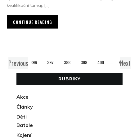
kvalifikační turnaj, […]
CONTINUE READING
Previous
Next
1
…
396
397
398
399
400
…
439
RUBRIKY
Akce
Články
Děti
Batole
Kojení