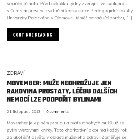
sociální témata. Před několika týdny zveřejnil, ve spolupráci
s Centrem prevence virtuální komunikace Pedagogické fakulty
Univerzity Palackého v Olomouci, téměř omračující zprávu, […]
CONTINUE READING
ZDRAVÍ
MOVEMBER: MUŽE NEOHROŽUJE JEN
RAKOVINA PROSTATY, LÉČBU DALŠÍCH
NEMOCÍ LZE PODPOŘIT BYLINAMI
21. listopadu 2013
0 comments
Movember je v plném proudu a tváře mnohých mužů už se
pyšní výstavními knírky. Tato charitativní akce má každý rok
za úkol šířit osvětu v oblasti mužského zdraví. Zaměřuje se