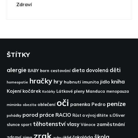
Zdraví
ŠTÍTKY
alergie
děti
dieta
dovolená
BABY born
cestování
hračky
hry
kniha
jidlo
hubnutí
imunita
homeopatie
Kojení
kočárek
Látkové pleny
Manduca
menopauza
Kočárky
oči
peníze
panenka
Pedro
oblečení
miminko
obezita
porod
práce
RACIO
s.Oliver
pohádky
Růst a vývoj dítěte
těhotenství
vlasy
zaměstnání
slunce
sport
Vánoce
zrak
škola
zdraví
čokoláda
zima
zuby
úklid