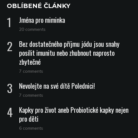
OBLÍBENÉ ČLÁNKY
Jména pro miminka
20 comments
Bez dostatečného příjmu jódu jsou snahy
posílit imunitu nebo zhubnout naprosto
zbytečné
7 comments
Nevolejte na své dítě Polednici!
7 comments
Kapky pro život aneb Probiotické kapky nejen
pro děti
6 comments