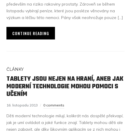
především na riziko rakoviny prostaty. Zároveň se během
listopadu vybírají peníze, které jsou posléze věnovány na
výzkum a léčbu této nemoci. Pány však neohrožuje pouze […]
CONTINUE READING
ČLÁNKY
TABLETY JSOU NEJEN NA HRANÍ, ANEB JAK
MODERNÍ TECHNOLOGIE MOHOU POMOCI S
UČENÍM
16. listopadu 2013
0 comments
Děti moderní technologie milují, kolikrát nás dospělé překvapí,
jak je umí ovládat a jaké funkce znají. Tablety mohou děti ale
nejen zabavit, ale díky šikovným aplikacím se z nich mohou i