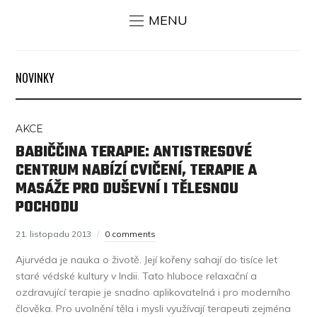
MENU
NOVINKY
AKCE
BABIČČINA TERAPIE: ANTISTRESOVÉ
CENTRUM NABÍZÍ CVIČENÍ, TERAPIE A
MASÁŽE PRO DUŠEVNÍ I TĚLESNOU
POCHODU
21. listopadu 2013
0 comments
Ajurvéda je nauka o životě. Její kořeny sahají do tisíce let
staré védské kultury v Indii. Tato hluboce relaxační a
ozdravující terapie je snadno aplikovatelná i pro moderního
člověka. Pro uvolnění těla i mysli využívají terapeuti zejména