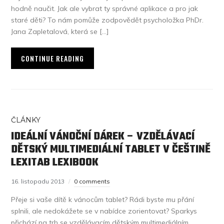
hodně naučit. Jak ale vybrat ty správné aplikace a pro jak
staré děti? To nám pomůže zodpovědět psycholožka PhDr.
Jana Zapletalová, která se […]
CONTINUE READING
ČLÁNKY
IDEÁLNÍ VÁNOČNÍ DÁREK – VZDĚLÁVACÍ
DĚTSKÝ MULTIMEDIÁLNÍ TABLET V ČEŠTINĚ
LEXITAB LEXIBOOK
16. listopadu 2013
0 comments
Přeje si vaše dítě k vánocům tablet? Rádi byste mu přání
splnili, ale nedokážete se v nabídce zorientovat? Sparkys
přichází na trh se vzdělávacím dětským multimediálním