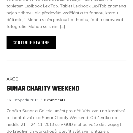
tabletem Lexibook LexiTab. Tablet Lexibook LexiTab znamená
nejen zábavu, ale především vzdělání a to formou, kterou
děti milují. Mohou s ním poslouchat hudbu, fotit a upravovat
fotografie. Mohou se s ním […]
CONTINUE READING
AKCE
SUNAR CHARITY WEEKEND
16. listopadu 2013
0 comments
Značka Sunar a Galerie umění pro děti Vás zvou na kreativní
a charitativní akci Sunar Charity Weekend. Od čtvrtka do
neděle 21. – 24. 11. 2013 se v GUD mohou vaše děti zapojit
do kreativních workshopů, otevřít svět své fantazie a