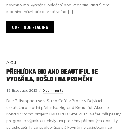
navrhnout si vysněné oblečení pod vedením Jana Šimra,
módního návrháře a kreativního […]
CONTINUE READING
AKCE
PŘEHLÍDKA BIG AND BEAUTIFUL SE
VYDAŘILA, DOŠLO I NA PROMĚNY
12. listopadu 2013
0 comments
Dne 7. listopadu se v Salsa Café v Praze v Dejvicích
uskutečnila módní přehlídka Big and Beautiful. Akce se
konala v rámci projektu Miss Plus Size 2014. Večer měl pestrý
program a výjímkou nebyly ani proměny přítomných dam. Ty
se uskutečnily za spolupráce s šikovnými vizážistkami ze