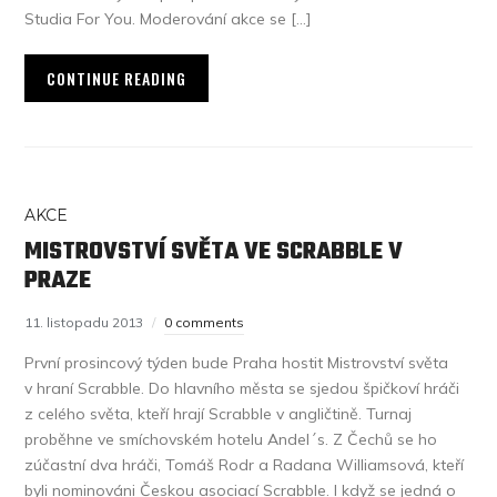
Studia For You. Moderování akce se […]
CONTINUE READING
AKCE
MISTROVSTVÍ SVĚTA VE SCRABBLE V
PRAZE
11. listopadu 2013
0 comments
První prosincový týden bude Praha hostit Mistrovství světa
v hraní Scrabble. Do hlavního města se sjedou špičkoví hráči
z celého světa, kteří hrají Scrabble v angličtině. Turnaj
proběhne ve smíchovském hotelu Andel´s. Z Čechů se ho
zúčastní dva hráči, Tomáš Rodr a Radana Williamsová, kteří
byli nominováni Českou asociací Scrabble. I když se jedná o