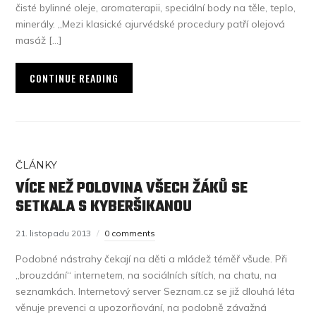
čisté bylinné oleje, aromaterapii, speciální body na těle, teplo,
minerály. „Mezi klasické ajurvédské procedury patří olejová
masáž […]
CONTINUE READING
ČLÁNKY
VÍCE NEŽ POLOVINA VŠECH ŽÁKŮ SE
SETKALA S KYBERŠIKANOU
21. listopadu 2013
0 comments
Podobné nástrahy čekají na děti a mládež téměř všude. Při
„brouzdání“ internetem, na sociálních sítích, na chatu, na
seznamkách. Internetový server Seznam.cz se již dlouhá léta
věnuje prevenci a upozorňování, na podobně závažná