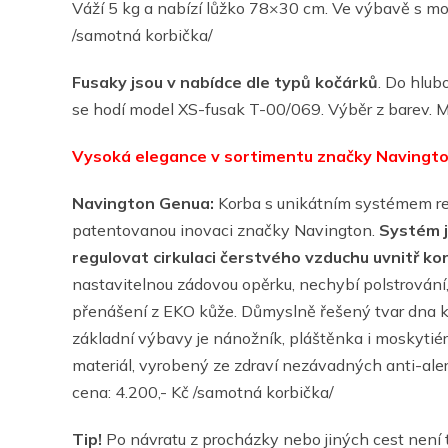
Váží 5 kg a nabízí lůžko 78×30 cm. Ve výbavě s mo
/samotná korbička/
Fusaky jsou v nabídce dle typů kočárků
. Do hlub
se hodí model XS-fusak T-00/069. Výběr z barev. M
Vysoká elegance v sortimentu značky Navingt
Navington Genua:
Korba s unikátním systémem reg
patentovanou inovaci značky Navington.
Systém j
regulovat cirkulaci čerstvého vzduchu uvnitř kor
nastavitelnou zádovou opěrku, nechybí polstrování,
přenášení z EKO kůže. Důmyslně řešený tvar dna k
základní výbavy je nánožník, pláštěnka i moskytié
materiál, vyrobený ze zdraví nezávadných anti-ale
cena: 4.200,- Kč /samotná korbička/
Tip!
Po návratu z procházky nebo jiných cest není