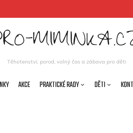
PRO-MIMINKA.C
Těhotenství, porod, volný čas a zábava pro děti
NKY
AKCE
PRAKTICKÉ RADY
DĚTI
KON