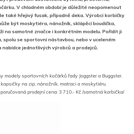
očárku. V chladném období je důležité neopomenout
le také hřejivý fusak, případně deka. Výrobci korbičky
 může být moskytiéra, nánožník, sklápěcí boudička,
í na samotné značce i konkrétním modelu. Pořídit ji
, spolu se sportovní nástavbou, nebo v uceleném
 nabídce jednotlivých výrobců a prodejců.
y modely sportovních kočárků řady Joggster a Buggster.
 kapsičky na zip, nánožník, matraci a moskytiéru.
oručovaná prodejní cena: 3.710,- Kč /samotná korbička/