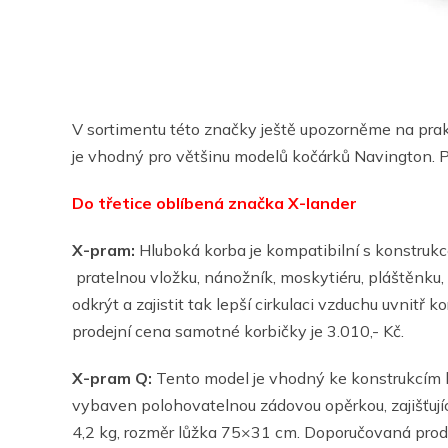
V sortimentu této značky ještě upozorněme na prakt
je vhodný pro většinu modelů kočárků Navington. Po
Do třetice oblíbená značka X-lander
X-pram:
Hluboká korba je kompatibilní s konstrukc
pratelnou vložku, nánožník, moskytiéru, pláštěnku,
odkrýt a zajistit tak lepší cirkulaci vzduchu uvnit
prodejní cena samotné korbičky je 3.010,- Kč.
X-pram Q:
Tento model je vhodný ke konstrukcím 
vybaven polohovatelnou zádovou opěrkou, zajišťující
4,2 kg, rozměr lůžka 75×31 cm. Doporučovaná prode