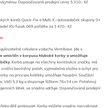
skytiérou. Doporučovaná prodejní cena: 5.310,- Kč
okých koreb Quick-Fix a Multi X i autosedaček skupiny 0+
odel XS-fusak 069 pořídíte za 1.470,- Kč
on
ulovatelné cirkulace vzduchu Ventibase. Jde o
e umístěn v korpusu hluboké korby a umožňuje
bičky.
Korba pasuje na všechny konstrukce značky, má
 vnitřní bavlněný potah, vyjímatelná vložka a úchyt pro
orby na principu kolébky umožňuje houpání. Součástí
ra. Váží 5,3 kg a disponuje lůžkem 76×34 cm. Potahový
rgenních látek, se snadno udržuje. Doporučovaná prodejní
 třeba dítě probouzet. Korbu můžete snadno nacvaknout