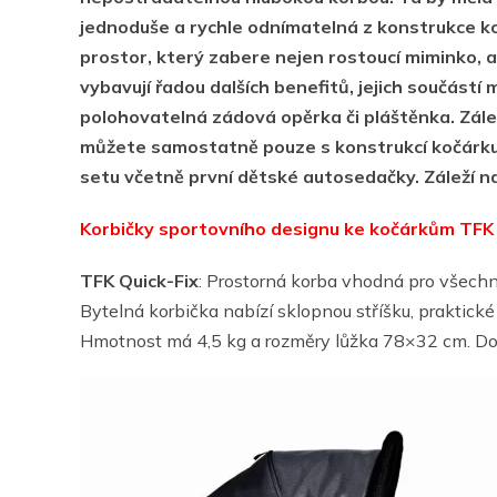
jednoduše a rychle odnímatelná z konstrukce k
prostor, který zabere nejen rostoucí miminko, a
vybavují řadou dalších benefitů, jejich součástí
polohovatelná zádová opěrka či pláštěnka. Zálež
můžete samostatně pouze s konstrukcí kočárku
setu včetně první dětské autosedačky. Záleží na
Korbičky sportovního designu ke kočárkům TFK
TFK Quick-Fix
: Prostorná korba vhodná pro všechn
Bytelná korbička nabízí sklopnou stříšku, praktické
Hmotnost má 4,5 kg a rozměry lůžka 78×32 cm. Dop