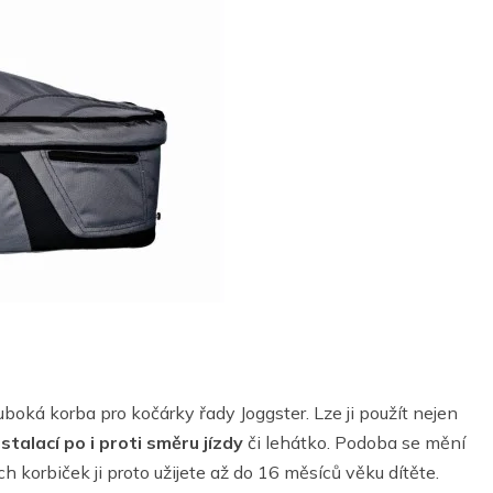
uboká korba pro kočárky řady Joggster. Lze ji použít nejen
talací po i proti směru jízdy
či lehátko. Podoba se mění
 korbiček ji proto užijete až do 16 měsíců věku dítěte.