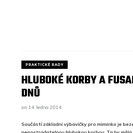
PRAKTICKÉ RADY
HLUBOKÉ KORBY A FUSA
DNŮ
on
14. ledna 2014
Součástí základní výbavičky pro miminko je beze
nepostradatelnou hlubokou korbou. Ta by měla 