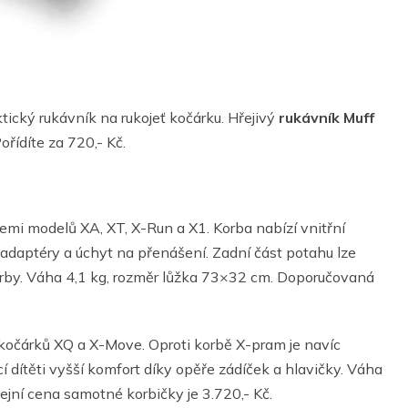
ický rukávník na rukojeť kočárku. Hřejivý
rukávník Muff
řídíte za 720,- Kč.
emi modelů XA, XT, X-Run a X1. Korba nabízí vnitřní
 adaptéry a úchyt na přenášení. Zadní část potahu lze
ř korby. Váha 4,1 kg, rozměr lůžka 73×32 cm. Doporučovaná
kočárků XQ a X-Move. Oproti korbě X-pram je navíc
 dítěti vyšší komfort díky opěře zádíček a hlavičky. Váha
jní cena samotné korbičky je 3.720,- Kč.