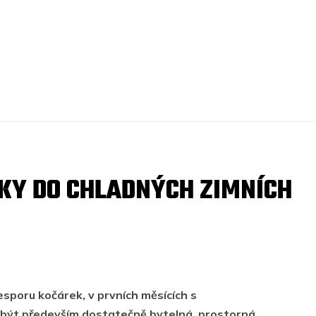
KY DO CHLADNÝCH ZIMNÍCH
sporu kočárek, v prvních měsících s
být především dostatečně bytelná, prostorná,