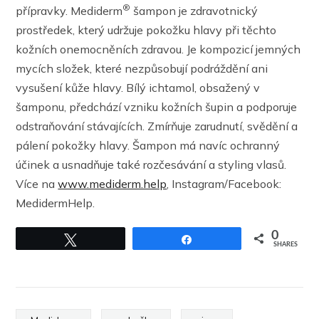
®
přípravky. Mediderm
šampon je zdravotnický
prostředek, který udržuje pokožku hlavy při těchto
kožních onemocněních zdravou. Je kompozicí jemných
mycích složek, které nezpůsobují podráždění ani
vysušení kůže hlavy. Bílý ichtamol, obsažený v
šamponu, předchází vzniku kožních šupin a podporuje
odstraňování stávajících. Zmírňuje zarudnutí, svědění a
pálení pokožky hlavy. Šampon má navíc ochranný
účinek a usnadňuje také rozčesávání a styling vlasů.
Více na
www.mediderm.help
, Instagram/Facebook:
MedidermHelp.
0
Tweet
Share
SHARES