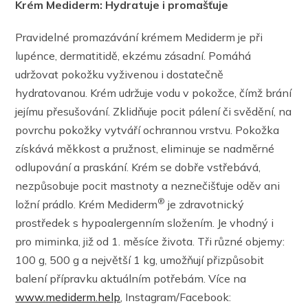
Krém Mediderm: Hydratuje i promašťuje
Pravidelné promazávání krémem Mediderm je při
lupénce, dermatitidě, ekzému zásadní. Pomáhá
udržovat pokožku vyživenou i dostatečně
hydratovanou. Krém udržuje vodu v pokožce, čímž brání
jejímu přesušování. Zklidňuje pocit pálení či svědění, na
povrchu pokožky vytváří ochrannou vrstvu. Pokožka
získává měkkost a pružnost, eliminuje se nadměrné
odlupování a praskání. Krém se dobře vstřebává,
nezpůsobuje pocit mastnoty a neznečišťuje oděv ani
®
ložní prádlo. Krém Mediderm
je zdravotnický
prostředek s hypoalergenním složením. Je vhodný i
pro miminka, již od 1. měsíce života. Tři různé objemy:
100 g, 500 g a největší 1 kg, umožňují přizpůsobit
balení přípravku aktuálním potřebám. Více na
www.mediderm.help
, Instagram/Facebook: