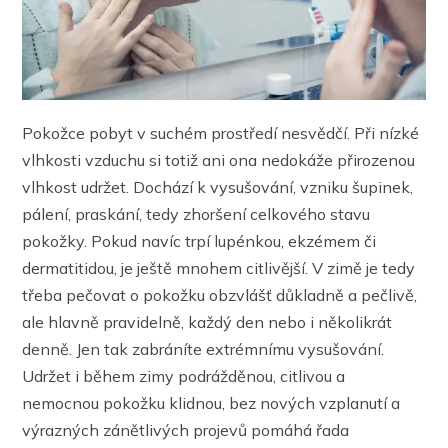
Pokožce pobyt v suchém prostředí nesvědčí. Při nízké
vlhkosti vzduchu si totiž ani ona nedokáže přirozenou
vlhkost udržet. Dochází k vysušování, vzniku šupinek,
pálení, praskání, tedy zhoršení celkového stavu
pokožky. Pokud navíc trpí lupénkou, ekzémem či
dermatitidou, je ještě mnohem citlivější. V zimě je tedy
třeba pečovat o pokožku obzvlášť důkladně a pečlivě,
ale hlavně pravidelně, každý den nebo i několikrát
denně. Jen tak zabráníte extrémnímu vysušování.
Udržet i během zimy podrážděnou, citlivou a
nemocnou pokožku klidnou, bez nových vzplanutí a
výrazných zánětlivých projevů pomáhá řada