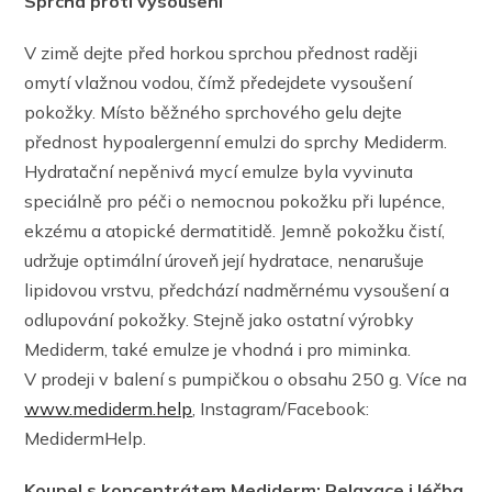
Sprcha proti vysoušení
V zimě dejte před horkou sprchou přednost raději
omytí vlažnou vodou, čímž předejdete vysoušení
pokožky. Místo běžného sprchového gelu dejte
přednost hypoalergenní emulzi do sprchy Mediderm.
Hydratační nepěnivá mycí emulze byla vyvinuta
speciálně pro péči o nemocnou pokožku při lupénce,
ekzému a atopické dermatitidě. Jemně pokožku čistí,
udržuje optimální úroveň její hydratace, nenarušuje
lipidovou vrstvu, předchází nadměrnému vysoušení a
odlupování pokožky. Stejně jako ostatní výrobky
Mediderm, také emulze je vhodná i pro miminka.
V prodeji v balení s pumpičkou o obsahu 250 g. Více na
www.mediderm.help
, Instagram/Facebook:
MedidermHelp.
Koupel s koncentrátem Mediderm: Relaxace i léčba