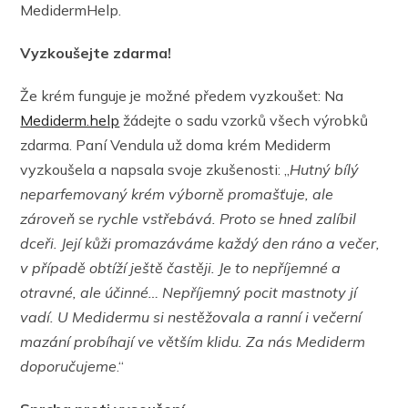
MedidermHelp.
Vyzkoušejte zdarma!
Že krém funguje je možné předem vyzkoušet: Na
Mediderm.help
žádejte o sadu vzorků všech výrobků
zdarma. Paní Vendula už doma krém Mediderm
vyzkoušela a napsala svoje zkušenosti: „
Hutný bílý
neparfemovaný krém výborně promašťuje, ale
zároveň se rychle vstřebává. Proto se hned zalíbil
dceři. Její kůži promazáváme každý den ráno a večer,
v případě obtíží ještě častěji. Je to nepříjemné a
otravné, ale účinné… Nepříjemný pocit mastnoty jí
vadí. U Medidermu si nestěžovala a ranní i večerní
mazání probíhají ve větším klidu. Za nás Mediderm
doporučujeme
.“