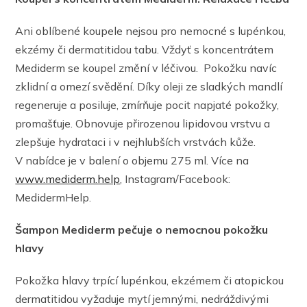
Ani oblíbené koupele nejsou pro nemocné s lupénkou,
ekzémy či dermatitidou tabu. Vždyť s koncentrátem
Mediderm se koupel změní v léčivou. Pokožku navíc
zklidní a omezí svědění. Díky oleji ze sladkých mandlí
regeneruje a posiluje, zmírňuje pocit napjaté pokožky,
promašťuje. Obnovuje přirozenou lipidovou vrstvu a
zlepšuje hydrataci i v nejhlubších vrstvách kůže.
V nabídce je v balení o objemu 275 ml. Více na
www.mediderm.help
, Instagram/Facebook:
MedidermHelp.
Šampon Mediderm pečuje o nemocnou pokožku
hlavy
Pokožka hlavy trpící lupénkou, ekzémem či atopickou
dermatitidou vyžaduje mytí jemnými, nedráždivými