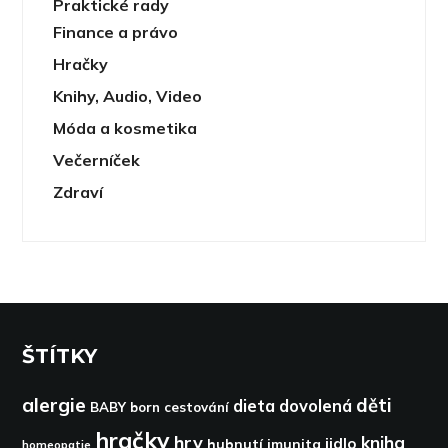
Praktické rady
Finance a právo
Hračky
Knihy, Audio, Video
Móda a kosmetika
Večerníček
Zdraví
ŠTÍTKY
alergie
děti
dieta
dovolená
BABY born
cestování
hračky
hry
kniha
jidlo
hubnutí
imunita
homeopatie