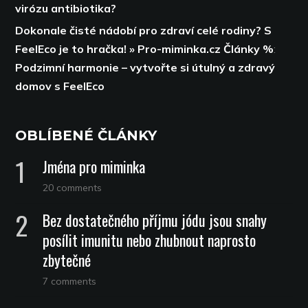
virózu antibiotika?
Dokonale čisté nádobí pro zdraví celé rodiny? S
FeelEco je to hračka! » Pro-miminka.cz Články %
:
Podzimní harmonie – vytvořte si útulný a zdravý
domov s FeelEco
OBLÍBENÉ ČLÁNKY
Jména pro miminka
20 comments
Bez dostatečného příjmu jódu jsou snahy
posílit imunitu nebo zhubnout naprosto
zbytečné
7 comments