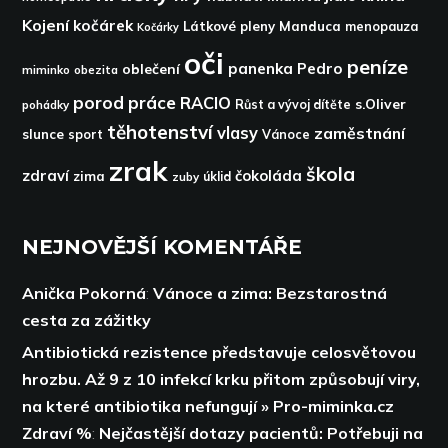
Kojení
kočárek
Látkové pleny
Manduca
menopauza
Kočárky
oči
peníze
panenka
Pedro
oblečení
miminko
obezita
porod
práce
RACIO
s.Oliver
pohádky
Růst a vývoj dítěte
těhotenství
vlasy
zaměstnání
slunce
sport
Vánoce
zrak
škola
zdraví
čokoláda
zima
zuby
úklid
NEJNOVĚJŠÍ KOMENTÁŘE
Anička Pokorná
:
Vánoce a zima: Bezstarostná
cesta za zážitky
Antibiotická rezistence představuje celosvětovou
hrozbu. Až 9 z 10 infekcí krku přitom způsobují viry,
na které antibiotika nefungují » Pro-miminka.cz
Zdraví %
:
Nejčastější dotazy pacientů: Potřebuji na