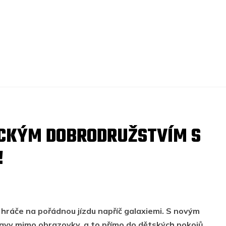
ICKÝM DOBRODRUŽSTVÍM S
!
 hráče na pořádnou jízdu napříč galaxiemi. S novým
avy mimo obrazovky, a to přímo do dětských pokojů,