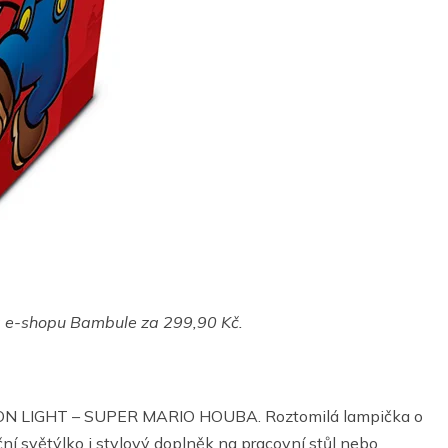
a e-shopu Bambule za 299,90 Kč.
ICON LIGHT – SUPER MARIO HOUBA. Roztomilá lampička o
ní světýlko i stylový doplněk na pracovní stůl nebo