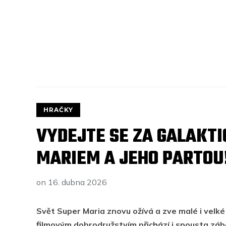
HRAČKY
VYDEJTE SE ZA GALAKT
MARIEM A JEHO PARTOU
on
16. dubna 2026
Svět Super Maria znovu ožívá a zve malé i velké
filmovým dobrodružstvím přichází i spousta záb