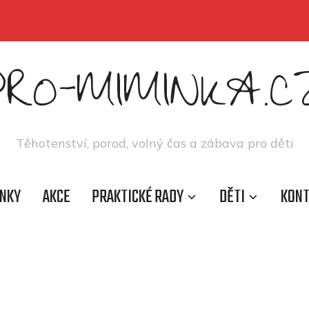
PRO-MIMINKA.C
Těhotenství, porod, volný čas a zábava pro děti
NKY
AKCE
PRAKTICKÉ RADY
DĚTI
KON