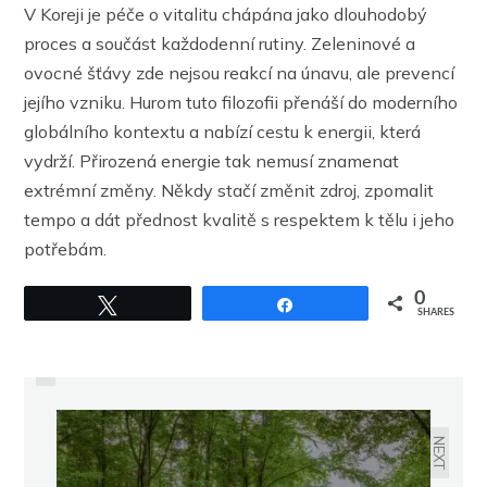
V Koreji je péče o vitalitu chápána jako dlouhodobý
proces a součást každodenní rutiny. Zeleninové a
ovocné šťávy zde nejsou reakcí na únavu, ale prevencí
jejího vzniku. Hurom tuto filozofii přenáší do moderního
globálního kontextu a nabízí cestu k energii, která
vydrží. Přirozená energie tak nemusí znamenat
extrémní změny. Někdy stačí změnit zdroj, zpomalit
tempo a dát přednost kvalitě s respektem k tělu i jeho
potřebám.
0
Tweet
Share
PREVIOUS
SHARES
PROPADLÁ KLENBA NENÍ JEN
ESTETICKÝM PROBLÉMEM.
OVLIVŇUJE CHŮZI I CELÉ TĚLO
NEXT