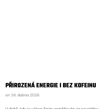
PŘIROZENÁ ENERGIE I BEZ KOFEINU
on
16. dubna 2026
V době, kdy je výkon často zaměňován za neustálou