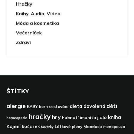
Hračky
Knihy, Audio, Video
Móda a kosmetika
Večerníček
Zdraví
ŠTÍTKY
alergie
děti
dieta
dovolená
BABY born
cestování
hračky
hry
kniha
jidlo
hubnutí
imunita
homeopatie
Kojení
kočárek
Látkové pleny
Manduca
menopauza
Kočárky