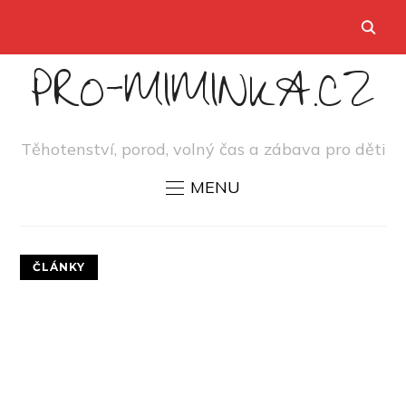
PRO-MIMINKA.CZ
Těhotenství, porod, volný čas a zábava pro děti
MENU
ČLÁNKY