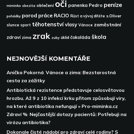
oči
peníze
panenka
Pedro
oblečení
miminko
obezita
porod
práce
RACIO
s.Oliver
pohádky
Růst a vývoj dítěte
těhotenství
vlasy
zaměstnání
slunce
sport
Vánoce
zrak
škola
zdraví
čokoláda
zima
zuby
úklid
NEJNOVĚJŠÍ KOMENTÁŘE
Anička Pokorná
:
Vánoce a zima: Bezstarostná
cesta za zážitky
Antibiotická rezistence představuje celosvětovou
hrozbu. Až 9 z 10 infekcí krku přitom způsobují viry,
na které antibiotika nefungují » Pro-miminka.cz
Zdraví %
:
Nejčastější dotazy pacientů: Potřebuji na
virózu antibiotika?
Dokonale čisté nádobí pro zdraví celé rodiny? S