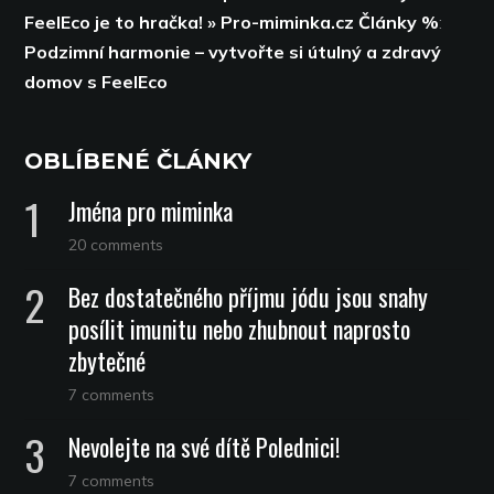
FeelEco je to hračka! » Pro-miminka.cz Články %
:
Podzimní harmonie – vytvořte si útulný a zdravý
domov s FeelEco
OBLÍBENÉ ČLÁNKY
Jména pro miminka
20 comments
Bez dostatečného příjmu jódu jsou snahy
posílit imunitu nebo zhubnout naprosto
zbytečné
7 comments
Nevolejte na své dítě Polednici!
7 comments