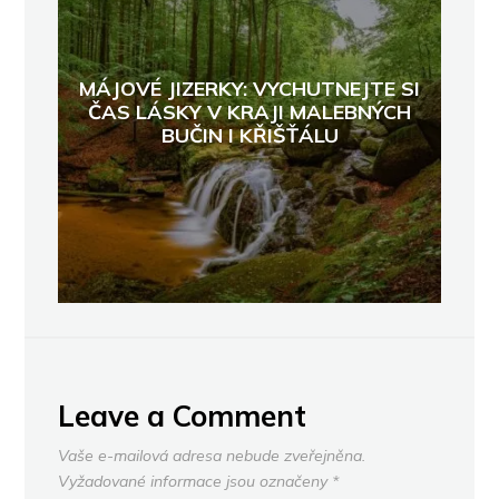
MÁJOVÉ JIZERKY: VYCHUTNEJTE SI
ČAS LÁSKY V KRAJI MALEBNÝCH
BUČIN I KŘIŠŤÁLU
Leave a Comment
Vaše e-mailová adresa nebude zveřejněna.
Vyžadované informace jsou označeny
*