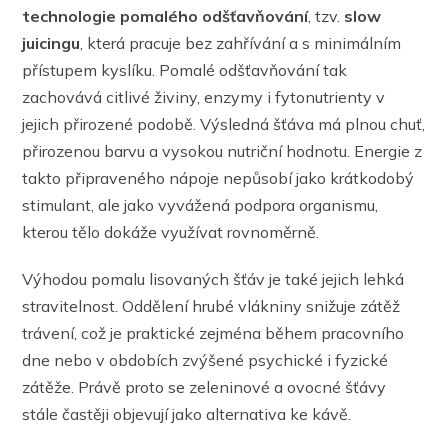
technologie pomalého odšťavňování
, tzv.
slow
juicingu
, která pracuje bez zahřívání a s minimálním
přístupem kyslíku. Pomalé odšťavňování tak
zachovává citlivé živiny, enzymy i fytonutrienty v
jejich přirozené podobě. Výsledná šťáva má plnou chuť,
přirozenou barvu a vysokou nutriční hodnotu. Energie z
takto připraveného nápoje nepůsobí jako krátkodobý
stimulant, ale jako vyvážená podpora organismu,
kterou tělo dokáže využívat rovnoměrně.
Výhodou pomalu lisovaných šťáv je také jejich lehká
stravitelnost. Oddělení hrubé vlákniny snižuje zátěž
trávení, což je praktické zejména během pracovního
dne nebo v obdobích zvýšené psychické i fyzické
zátěže. Právě proto se zeleninové a ovocné šťávy
stále častěji objevují jako alternativa ke kávě.