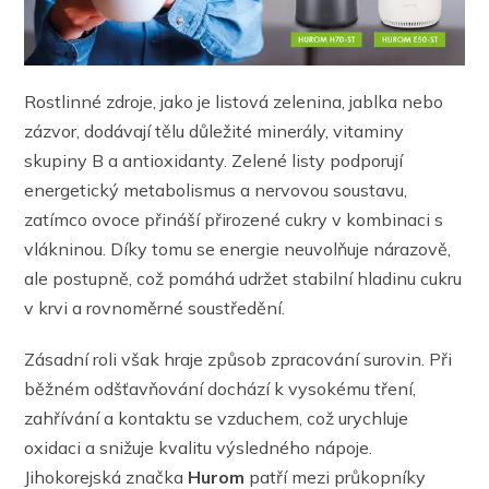
Rostlinné zdroje, jako je listová zelenina, jablka nebo
zázvor, dodávají tělu důležité minerály, vitaminy
skupiny B a antioxidanty. Zelené listy podporují
energetický metabolismus a nervovou soustavu,
zatímco ovoce přináší přirozené cukry v kombinaci s
vlákninou. Díky tomu se energie neuvolňuje nárazově,
ale postupně, což pomáhá udržet stabilní hladinu cukru
v krvi a rovnoměrné soustředění.
Zásadní roli však hraje způsob zpracování surovin. Při
běžném odšťavňování dochází k vysokému tření,
zahřívání a kontaktu se vzduchem, což urychluje
oxidaci a snižuje kvalitu výsledného nápoje.
Jihokorejská značka
Hurom
patří mezi průkopníky