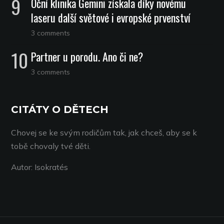
Oční klinika Gemini získala díky novému
laseru další světové i evropské prvenství
3 comments
Partner u porodu. Ano či ne?
3 comments
CITÁTY O DĚTECH
Chovej se ke svým rodičům tak, jak chceš, aby se k
tobě chovaly tvé děti.
Autor: Isokratés