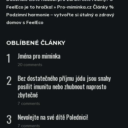
FeelEco je to hračka! » Pro-miminka.cz Články %
:
Podzimní harmonie – vytvořte si útulný a zdravý
domov s FeelEco
OBLÍBENÉ ČLÁNKY
Jména pro miminka
20 comments
Bez dostatečného příjmu jódu jsou snahy
posílit imunitu nebo zhubnout naprosto
zbytečné
7 comments
Nevolejte na své dítě Polednici!
7 comments