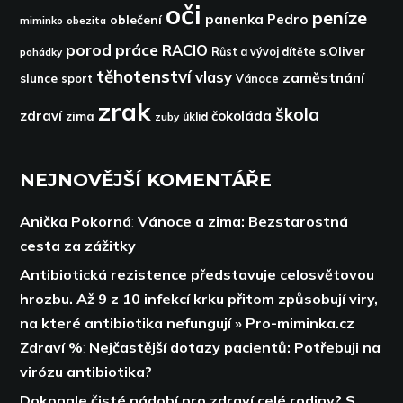
oči
peníze
panenka
Pedro
oblečení
miminko
obezita
porod
práce
RACIO
s.Oliver
pohádky
Růst a vývoj dítěte
těhotenství
vlasy
zaměstnání
slunce
sport
Vánoce
zrak
škola
zdraví
čokoláda
zima
zuby
úklid
NEJNOVĚJŠÍ KOMENTÁŘE
Anička Pokorná
:
Vánoce a zima: Bezstarostná
cesta za zážitky
Antibiotická rezistence představuje celosvětovou
hrozbu. Až 9 z 10 infekcí krku přitom způsobují viry,
na které antibiotika nefungují » Pro-miminka.cz
Zdraví %
:
Nejčastější dotazy pacientů: Potřebuji na
virózu antibiotika?
Dokonale čisté nádobí pro zdraví celé rodiny? S