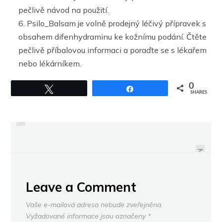
pečlivě návod na použití.
Psilo_Balsam je volně prodejný léčivý přípravek s
obsahem difenhydraminu ke kožnímu podání. Čtěte
pečlivě příbalovou informaci a poraďte se s lékařem
nebo lékárníkem.
0
Tweet
Share
PREVIOUS
SHARES
JAK SE VYPOŘÁDAT S
ČTYŘICET LET JE NOVÝCH
NADMĚRNÝM POCENÍM POKOŽKY
TŘICET. PLATÍ TO I V MATEŘSTVÍ?
HLAVY (NEJEN) V LÉTĚ?
NEXT
Leave a Comment
Vaše e-mailová adresa nebude zveřejněna.
Vyžadované informace jsou označeny
*