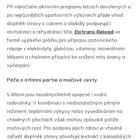
Při náročném aktivním programu letních dovolených a
po nejrůznějších sportovních výkonech přijde vhod
doplněk stravy s cukrem a sladidly podporující
revitalizaci a rehydrataci těla.
Elotrans Reload
ve
formě sypkého prášku pro přípravu izotonického
nápoje s elektrolyty, glukózou, vitaminy, minerálními
látkami a cholinem přispívá ke snížení míry únavy a
vyčerpání.
Péče o intimní partie a močové cesty
S létem jsou neodmyslitelně spojené i vodní
radovánky. V kombinaci s nedostatečným pitným
režimem, teplotními výkyvy nebo vysedáváním na
chladných plochách však mohou způsobit potíže
močových cest. Pro podporu jejich zdraví je vhodné
zařadit doplněk stravy obsahujícíextrakt z kanadských