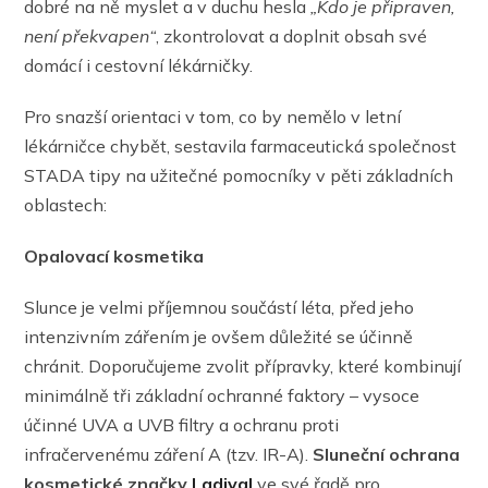
dobré na ně myslet a v duchu hesla
„Kdo je připraven,
není překvapen“
, zkontrolovat a doplnit obsah své
domácí i cestovní lékárničky.
Pro snazší orientaci v tom, co by nemělo v letní
lékárničce chybět, sestavila farmaceutická společnost
STADA tipy na užitečné pomocníky v pěti základních
oblastech:
Opalovací kosmetika
Slunce je velmi příjemnou součástí léta, před jeho
intenzivním zářením je ovšem důležité se účinně
chránit. Doporučujeme zvolit přípravky, které kombinují
minimálně tři základní ochranné faktory – vysoce
účinné UVA a UVB filtry a ochranu proti
infračervenému záření A (tzv. IR-A).
Sluneční ochrana
kosmetické značky
Ladival
ve své řadě pro