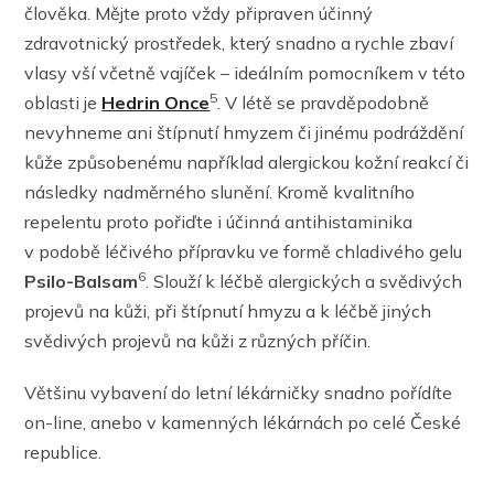
člověka. Mějte proto vždy připraven účinný
zdravotnický prostředek, který snadno a rychle zbaví
vlasy vší včetně vajíček – ideálním pomocníkem v této
5
oblasti je
Hedrin Once
. V létě se pravděpodobně
nevyhneme ani štípnutí hmyzem či jinému podráždění
kůže způsobenému například alergickou kožní reakcí či
následky nadměrného slunění. Kromě kvalitního
repelentu proto pořiďte i účinná antihistaminika
v podobě léčivého přípravku ve formě chladivého gelu
6
Psilo-Balsam
. Slouží k léčbě alergických a svědivých
projevů na kůži, při štípnutí hmyzu a k léčbě jiných
svědivých projevů na kůži z různých příčin.
Většinu vybavení do letní lékárničky snadno pořídíte
on-line, anebo v kamenných lékárnách po celé České
republice.