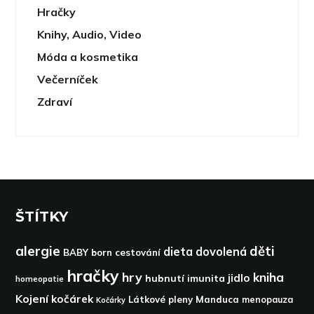
Hračky
Knihy, Audio, Video
Móda a kosmetika
Večerníček
Zdraví
ŠTÍTKY
alergie
děti
dieta
dovolená
BABY born
cestování
hračky
hry
kniha
jidlo
hubnutí
imunita
homeopatie
Kojení
kočárek
Látkové pleny
Manduca
menopauza
Kočárky