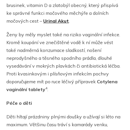
brusinek, vitamin D a zlatobýl obecný, který přispívá
ke správné funkci močového měchýře a dolních
močových cest –
Urinal Akut
.
Ženy by měly myslet také na riziko vaginální infekce.
Kromě koupání ve znečištěné vodě k ní může vést
také nadměrná konzumace sladkostí, nošení
neprodyšného a těsného spodního prádla, dlouhé
vysedávání v mokrých plavkách či antibiotická léčba.
Proti kvasinkovým i plísňovým infekcím pochvy
doporučujeme mít po ruce léčivý přípravek
Cotylena
4
vaginální tablety
.
Péče o děti
Děti hltají prázdniny plnými doušky a užívají si léto na
maximum. Většinu času tráví s kamarády venku,