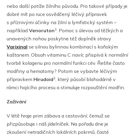
nebo další potíže žilního původu. Pro takové případy je
dobré mít po ruce osvědčený léčivý přípravek
s příznivými účinky na žilní a lymfatický systém –
1
například
Venoruton
. Pomoc s úlevou od těžkých a
unavených nohou poskytne též doplněk stravy
Varixinal
se silnou bylinnou kombinací s koňským
kaštanem. Obsah vitaminu C navíc přispívá k normální
tvorbě kolagenu pro normální funkci cév. Řešíte často
modřiny a hematomy? Potom se vybavte léčivým
2
přípravkem
Hirudoid
, který působí blahodárně v
rámci hojícího procesu a stimuluje rozpouštění modřin.
Zažívání
V létě hraje prim zábava a cestování, čemuž se
přizpůsobuje i náš jídelníček. Na pořadu dne je
zkoušení netradičních lokálních pokrmů, časté