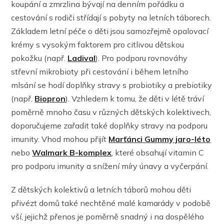
koupání a zmrzlina bývají na denním pořádku a
cestování s rodiči střídají s pobyty na letních táborech.
Základem letní péče o děti jsou samozřejmě opalovací
krémy s vysokým faktorem pro citlivou dětskou
pokožku (např.
Ladival
). Pro podporu rovnováhy
střevní mikrobioty při cestování i během letního
mlsání se hodí doplňky stravy s probiotiky a prebiotiky
(např.
Biopron
). Vzhledem k tomu, že děti v létě tráví
poměrně mnoho času v různých dětských kolektivech,
doporučujeme zařadit také doplňky stravy na podporu
imunity. Vhod mohou přijít
Marťánci Gummy jaro-léto
nebo
Walmark B-komplex
, které obsahují vitamin C
pro podporu imunity a snížení míry únavy a vyčerpání.
Z dětských kolektivů a letních táborů mohou děti
přivézt domů také nechtěné malé kamarády v podobě
vší, jejichž přenos je poměrně snadný i na dospělého