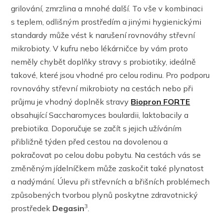
grilování, zmrzlina a mnohé další. To vše v kombinaci
s teplem, odlišným prostředím a jinými hygienickými
standardy může vést k narušení rovnováhy střevní
mikrobioty. V kufru nebo lékárničce by vám proto
neměly chybět doplňky stravy s probiotiky, ideálně
takové, které jsou vhodné pro celou rodinu. Pro podporu
rovnováhy střevní mikrobioty na cestách nebo při
průjmu je vhodný doplněk stravy
Biopron FORTE
obsahující Saccharomyces boulardii, laktobacily a
prebiotika. Doporučuje se začít s jejich užíváním
přibližně týden před cestou na dovolenou a
pokračovat po celou dobu pobytu. Na cestách vás se
změněným jídelníčkem může zaskočit také plynatost
a nadýmání. Úlevu při střevních a břišních problémech
způsobených tvorbou plynů poskytne zdravotnický
3
prostředek
Degasin
.