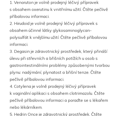
Venoruton je volně prodejný léčivý přípravek
s obsahem oxerutinu k vnitřnímu užití. Čtěte pečlivě
příbalovou informaci.
Hirudoid je volně prodejný léčivý přípravek s
obsahem účinné látky glykosaminoglycan-
polysulfát k vnějšímu užití. Čtěte pečlivě příbalovou
informaci.
Degasin je zdravotnický prostředek, který přináší
úlevu při střevních a břišních potížích u osob s
gastrointestinálními problémy způsobenými tvorbou
plynu: nadýmání, plynatost a břišní tenze. Čtěte
pečlivě příbalovou informaci.
Cotylena je volně prodejný léčivý přípravek
k vaginální aplikaci s obsahem clotrimazolu. Čtěte
pečlivě příbalovou informaci a poraďte se s lékařem
nebo lékárníkem.
Hedrin Once je zdravotnický prostředek. Čtěte