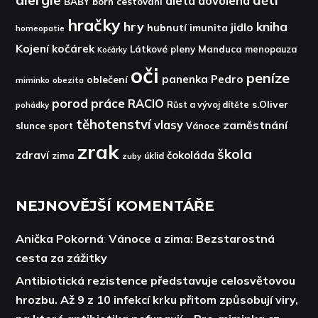
alergie
děti
dieta
dovolená
BABY born
cestování
hračky
hry
kniha
jidlo
hubnutí
imunita
homeopatie
Kojení
kočárek
Látkové pleny
Manduca
menopauza
Kočárky
oči
peníze
panenka
Pedro
oblečení
miminko
obezita
porod
práce
RACIO
s.Oliver
pohádky
Růst a vývoj dítěte
těhotenství
vlasy
zaměstnání
slunce
sport
Vánoce
zrak
škola
zdraví
čokoláda
zima
zuby
úklid
NEJNOVĚJŠÍ KOMENTÁŘE
Anička Pokorná
:
Vánoce a zima: Bezstarostná
cesta za zážitky
Antibiotická rezistence představuje celosvětovou
hrozbu. Až 9 z 10 infekcí krku přitom způsobují viry,