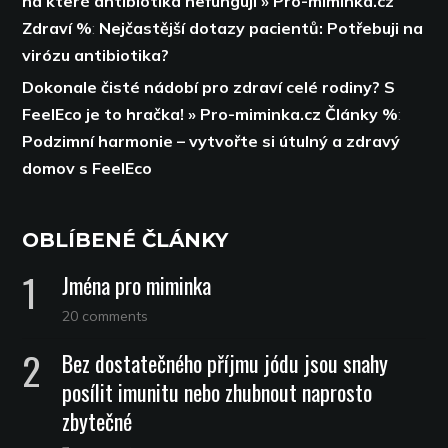
na které antibiotika nefungují » Pro-miminka.cz
Zdraví %
:
Nejčastější dotazy pacientů: Potřebuji na
virózu antibiotika?
Dokonale čisté nádobí pro zdraví celé rodiny? S
FeelEco je to hračka! » Pro-miminka.cz Články %
:
Podzimní harmonie – vytvořte si útulný a zdravý
domov s FeelEco
OBLÍBENÉ ČLÁNKY
Jména pro miminka
20 comments
Bez dostatečného příjmu jódu jsou snahy
posílit imunitu nebo zhubnout naprosto
zbytečné