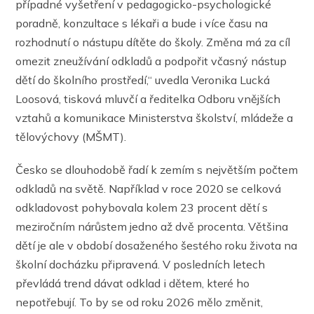
případné vyšetření v pedagogicko-psychologické
poradně, konzultace s lékaři a bude i více času na
rozhodnutí o nástupu dítěte do školy. Změna má za cíl
omezit zneužívání odkladů a podpořit včasný nástup
dětí do školního prostředí,“ uvedla Veronika Lucká
Loosová, tisková mluvčí a ředitelka Odboru vnějších
vztahů a komunikace Ministerstva školství, mládeže a
tělovýchovy (MŠMT).
Česko se dlouhodobě řadí k zemím s největším počtem
odkladů na světě. Například v roce 2020 se celková
odkladovost pohybovala kolem 23 procent dětí s
meziročním nárůstem jedno až dvě procenta. Většina
dětí je ale v období dosaženého šestého roku života na
školní docházku připravená. V posledních letech
převládá trend dávat odklad i dětem, které ho
nepotřebují. To by se od roku 2026 mělo změnit,