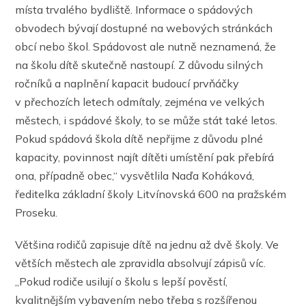
místa trvalého bydliště. Informace o spádových
obvodech bývají dostupné na webových stránkách
obcí nebo škol. Spádovost ale nutně neznamená, že
na školu dítě skutečně nastoupí. Z důvodu silných
ročníků a naplnění kapacit budoucí prvňáčky
v přechozích letech odmítaly, zejména ve velkých
městech, i spádové školy, to se může stát také letos.
Pokud spádová škola dítě nepřijme z důvodu plné
kapacity, povinnost najít dítěti umístění pak přebírá
ona, případně obec,“ vysvětlila Naďa Koháková,
ředitelka základní školy Litvínovská 600 na pražském
Proseku.
Většina rodičů zapisuje dítě na jednu až dvě školy. Ve
větších městech ale zpravidla absolvují zápisů víc.
„Pokud rodiče usilují o školu s lepší pověstí,
kvalitnějším vybavením nebo třeba s rozšířenou