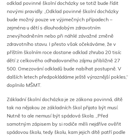
odklad povinné školní docházky se totiž bude řídit
novými pravidly. „Odklad povinné školní docházky
bude možný pouze ve výjimečných případech –
zejména u dětí s dlouhodobým zdravotním
znevýhodněním nebo při náhlé závažné změně
zdravotního stavu. I přesto však očekáváme, že v
příštím školním roce dostane odklad zhruba 20 tisíc
dětí z celkového odhadovaného zájmu přibližně 27
500. Omezování odkladů bude nabíhat postupně. V
dalších letech předpokládáme ještě výraznější pokles,“
doplnilo MŠMT.
Základní školní docházka je ze zákona povinná, dítě
tak na nějakou ze základních škol přijato být musí.
Nutně to ale nemusí být spádová škola. „Před
samotným zápisem by si rodiče měli nejdříve ověřit
spádovou školu, tedy školu, kam jejich dítě patří podle