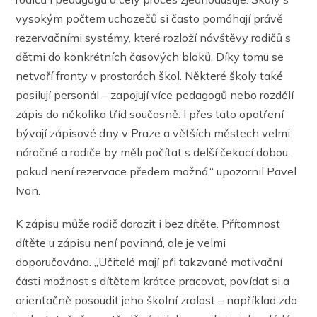
vysokým počtem uchazečů si často pomáhají právě
rezervačními systémy, které rozloží návštěvy rodičů s
dětmi do konkrétních časových bloků. Díky tomu se
netvoří fronty v prostorách škol. Některé školy také
posilují personál – zapojují více pedagogů nebo rozdělí
zápis do několika tříd současně. I přes tato opatření
bývají zápisové dny v Praze a větších městech velmi
náročné a rodiče by měli počítat s delší čekací dobou,
pokud není rezervace předem možná,“ upozornil Pavel
Ivon.
K zápisu může rodič dorazit i bez dítěte. Přítomnost
dítěte u zápisu není povinná, ale je velmi
doporučována. „Učitelé mají při takzvané motivační
části možnost s dítětem krátce pracovat, povídat si a
orientačně posoudit jeho školní zralost – například zda