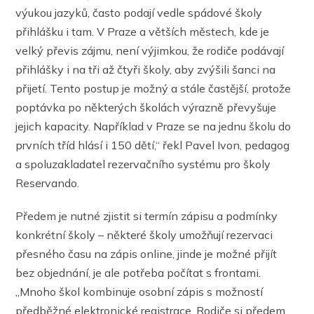
výukou jazyků, často podají vedle spádové školy
přihlášku i tam. V Praze a větších městech, kde je
velký převis zájmu, není výjimkou, že rodiče podávají
přihlášky i na tři až čtyři školy, aby zvýšili šanci na
přijetí. Tento postup je možný a stále častější, protože
poptávka po některých školách výrazně převyšuje
jejich kapacity. Například v Praze se na jednu školu do
prvních tříd hlásí i 150 dětí,“ řekl Pavel Ivon, pedagog
a spoluzakladatel rezervačního systému pro školy
Reservando.
Předem je nutné zjistit si termín zápisu a podmínky
konkrétní školy – některé školy umožňují rezervaci
přesného času na zápis online, jinde je možné přijít
bez objednání, je ale potřeba počítat s frontami.
„Mnoho škol kombinuje osobní zápis s možností
předběžné elektronické registrace. Rodiče si předem