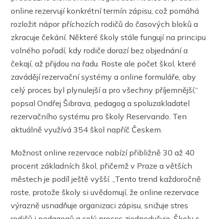
online rezervují konkrétní termín zápisu, což pomáhá
rozložit nápor příchozích rodičů do časových bloků a
zkracuje čekání. Některé školy stále fungují na principu
volného pořadí, kdy rodiče dorazí bez objednání a
čekají, až přijdou na řadu. Roste ale počet škol, které
zavádějí rezervační systémy a online formuláře, aby
celý proces byl plynulejší a pro všechny příjemnější,“
popsal Ondřej Šibrava, pedagog a spoluzakladatel
rezervačního systému pro školy Reservando. Ten
aktuálně využívá 354 škol napříč Českem.
Možnost online rezervace nabízí přibližně 30 až 40
procent základních škol, přičemž v Praze a větších
městech je podíl ještě vyšší. „Tento trend každoročně
roste, protože školy si uvědomují, že online rezervace
výrazně usnadňuje organizaci zápisu, snižuje stres
rodičů i pedagogů a celý proces zjednodušuje. Školy s