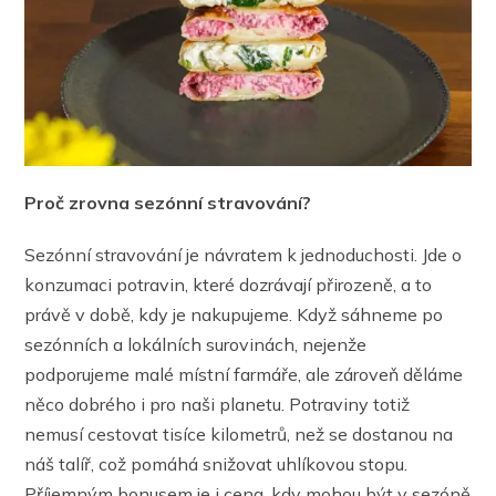
Proč zrovna sezónní stravování?
Sezónní stravování je návratem k jednoduchosti. Jde o
konzumaci potravin, které dozrávají přirozeně, a to
právě v době, kdy je nakupujeme. Když sáhneme po
sezónních a lokálních surovinách, nejenže
podporujeme malé místní farmáře, ale zároveň děláme
něco dobrého i pro naši planetu. Potraviny totiž
nemusí cestovat tisíce kilometrů, než se dostanou na
náš talíř, což pomáhá snižovat uhlíkovou stopu.
Příjemným bonusem je i cena, kdy mohou být v sezóně