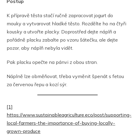
Postup
K přípravě těsta stačí ručně zapracovat jogurt do
mouky a vytvarovat hladké těsto. Rozdělte ho na čtyři
kousky a utvořte placky. Doprostřed dejte náplň a
pořádně placku zabalte po vzoru šátečku, ale dejte
pozor, aby náplň nebyla vidět.
Pak placku opečte na pánvi z obou stran.
Náplně lze obměňovat, třeba vyměnit špenát s fetou
za červenou řepu a kozí sýr.
[1]
https://www.sustainableagriculture.eco/post/supporting-
local-farmers-the-importance-of-buying-locally-
grown-produce