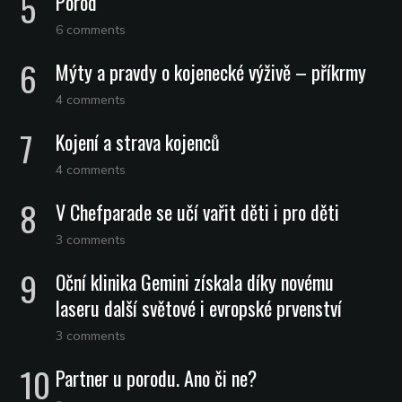
Porod
6 comments
Mýty a pravdy o kojenecké výživě – příkrmy
4 comments
Kojení a strava kojenců
4 comments
V Chefparade se učí vařit děti i pro děti
3 comments
Oční klinika Gemini získala díky novému
laseru další světové i evropské prvenství
3 comments
Partner u porodu. Ano či ne?