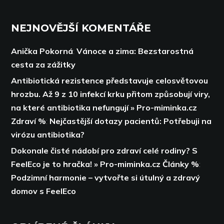
NEJNOVĚJŠÍ KOMENTÁŘE
Anička Pokorná
:
Vánoce a zima: Bezstarostná
cesta za zážitky
Antibiotická rezistence představuje celosvětovou
hrozbu. Až 9 z 10 infekcí krku přitom způsobují viry,
na které antibiotika nefungují » Pro-miminka.cz
Zdraví %
:
Nejčastější dotazy pacientů: Potřebuji na
virózu antibiotika?
Dokonale čisté nádobí pro zdraví celé rodiny? S
FeelEco je to hračka! » Pro-miminka.cz Články %
:
Podzimní harmonie – vytvořte si útulný a zdravý
domov s FeelEco