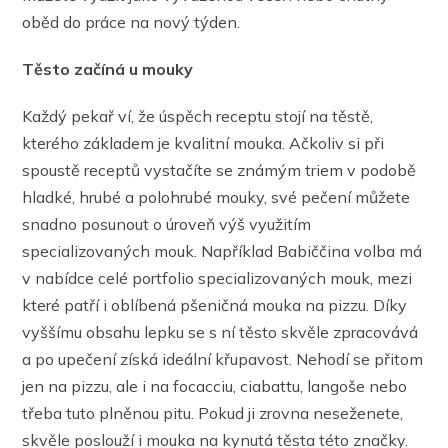
oběd do práce na nový týden.
Těsto začíná u mouky
Každý pekař ví, že úspěch receptu stojí na těstě,
kterého základem je kvalitní mouka. Ačkoliv si při
spoustě receptů vystačíte se známým triem v podobě
hladké, hrubé a polohrubé mouky, své pečení můžete
snadno posunout o úroveň výš využitím
specializovaných mouk. Například Babiččina volba má
v nabídce celé portfolio specializovaných mouk, mezi
které patří i oblíbená pšeničná mouka na pizzu. Díky
vyššímu obsahu lepku se s ní těsto skvěle zpracovává
a po upečení získá ideální křupavost. Nehodí se přitom
jen na pizzu, ale i na focacciu, ciabattu, langoše nebo
třeba tuto plněnou pitu. Pokud ji zrovna neseženete,
skvěle poslouží i mouka na kynutá těsta této značky.