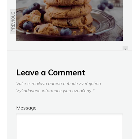
PREVIOUS
JARNÍ ÚKLID ZAČÍNÁ V LOŽNICI.
CO ZKONTROLOVAT U LŮŽKOVIN,
ABY SE VÁM SPALO LÉPE?
NEXT
Leave a Comment
Vaše e-mailová adresa nebude zveřejněna.
Vyžadované informace jsou označeny
*
Message