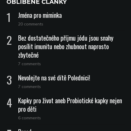
OBLÍBENÉ ČLÁNKY
Jména pro miminka
20 comments
Bez dostatečného příjmu jódu jsou snahy
posílit imunitu nebo zhubnout naprosto
zbytečné
7 comments
Nevolejte na své dítě Polednici!
7 comments
Kapky pro život aneb Probiotické kapky nejen
pro děti
6 comments