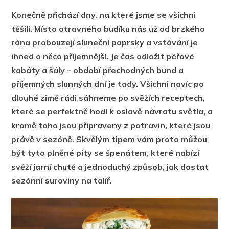
Konečně přichází dny, na které jsme se všichni
těšili. Místo otravného budíku nás už od brzkého
rána probouzejí sluneční paprsky a vstávání je
ihned o něco příjemnější. Je čas odložit péřové
kabáty a šály – období přechodných bund a
příjemných slunných dní je tady. Všichni navíc po
dlouhé zimě rádi sáhneme po svěžích receptech,
které se perfektně hodí k oslavě návratu světla, a
kromě toho jsou připraveny z potravin, které jsou
právě v sezóně. Skvělým tipem vám proto můžou
být tyto plněné pity se špenátem, které nabízí
svěží jarní chutě a jednoduchý způsob, jak dostat
sezónní suroviny na talíř.