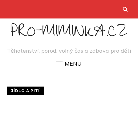
PRO-MIMINKA.CZ
Těhotenství, porod, volný čas a zábava pro děti
MENU
JÍDLO A PITÍ