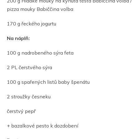
200 g Hladké mouky na kynutá těsta Babiččina volba /
pizza mouky Babiččina volba
170 g řeckého jogurtu
Na náplň:
100 g nadrobeného sýra feta
2 PL čerstvého sýra
100 g spařených listů baby špenátu
2 stroužky česneku
čerstvý pepř
+ bazalkové pesto k dozdobení