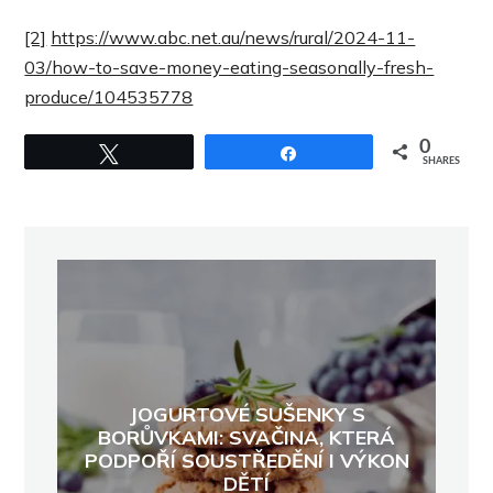
[2]
https://www.abc.net.au/news/rural/2024-11-
03/how-to-save-money-eating-seasonally-fresh-
produce/104535778
0
Tweet
Share
SHARES
JOGURTOVÉ SUŠENKY S
BORŮVKAMI: SVAČINA, KTERÁ
PODPOŘÍ SOUSTŘEDĚNÍ I VÝKON
DĚTÍ