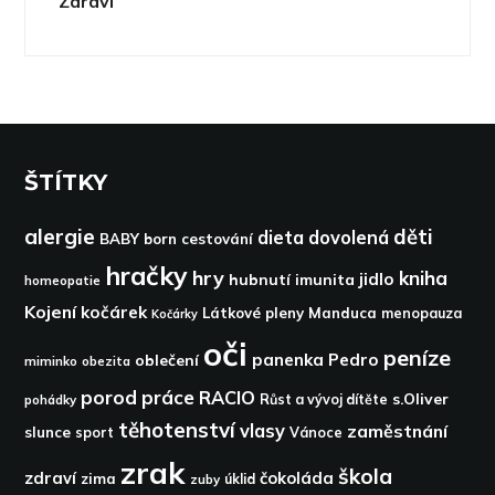
Zdraví
ŠTÍTKY
alergie
děti
dieta
dovolená
BABY born
cestování
hračky
hry
kniha
jidlo
hubnutí
imunita
homeopatie
Kojení
kočárek
Látkové pleny
Manduca
menopauza
Kočárky
oči
peníze
panenka
Pedro
oblečení
miminko
obezita
porod
práce
RACIO
s.Oliver
pohádky
Růst a vývoj dítěte
těhotenství
vlasy
zaměstnání
slunce
sport
Vánoce
zrak
škola
zdraví
čokoláda
zima
zuby
úklid