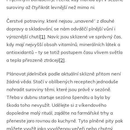
suroviny až čtyřikrát levnější než mimo ni.
Čerstvé potraviny, které nejsou „unavené“ z dlouhé
dopravy a skladování, se nám odvděčí plnější vůní i
výraznější chutí
[1]
. Navíc jsou sklizené ve správný čas,
kdy mají nejvyšší obsah vitamínů, minerálních látek a
antioxidantů – ty se totiž postupem času vlivem světla
a tepla přirozeně ztrácejí
[2]
.
Plánovat jídelníček podle aktuální sklizně přitom není
žádná věda. Stačí v oblíbených receptech jednoduše
nahradit suroviny těmi, které jsou právě v sezóně.
Třeba v dubnu startuje sezóna špenátu a byla by
škoda toho nevyužít. Udělejte si z víkendového
dopoledne malý rituál, zajděte na farmářské trhy a
přeneste jaro rovnou do kuchyně. Tyto plněné pity pak
můžete využít jako vyváženou večeři nebo chutný