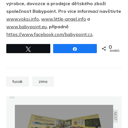
výrobce, dovozce a prodejce dětského zboží
společnost Babypoint. Pro více informací navštivte
www.voksi.info
,
www.little-angel.info
a
www.babypoint.eu
, případně
https://www.facebook.com/babypoint.cz
.
0
Tweet
Share
SHARES
PREVIOUS
fusak
zima
JAK SE ZBAVIT NEPŘÍJEMNÉ
KANDIDÓZY?
NEXT