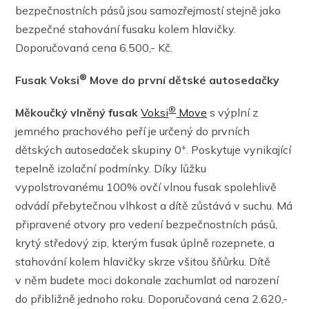
bezpečnostních pásů jsou samozřejmostí stejně jako
bezpečné stahování fusaku kolem hlavičky.
Doporučovaná cena 6.500,- Kč.
®
Fusak Voksi
Move do první dětské autosedačky
®
Měkoučký vlněný fusak
Voksi
Move
s výplní z
jemného prachového peří je určený do prvních
+
dětských autosedaček skupiny 0
. Poskytuje vynikající
tepelně izolační podmínky. Díky lůžku
vypolstrovanému 100% ovčí vlnou fusak spolehlivě
odvádí přebytečnou vlhkost a dítě zůstává v suchu. Má
připravené otvory pro vedení bezpečnostních pásů,
krytý středový zip, kterým fusak úplně rozepnete, a
stahování kolem hlavičky skrze všitou šňůrku. Dítě
v něm budete moci dokonale zachumlat od narození
do přibližně jednoho roku. Doporučovaná cena 2.620,-