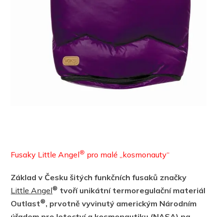
®
Fusaky Little Angel
pro malé „kosmonauty“
Základ v Česku šitých funkčních fusaků značky
®
Little Angel
tvoří unikátní termoregulační materiál
®
Outlast
, prvotně vyvinutý americkým Národním
úřadem pro letectví a kosmonautiku (NASA) na