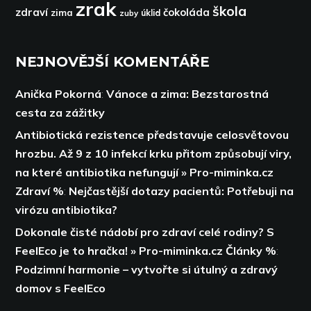
zrak
škola
zdraví
čokoláda
zima
zuby
úklid
NEJNOVĚJŠÍ KOMENTÁŘE
Anička Pokorná
:
Vánoce a zima: Bezstarostná
cesta za zážitky
Antibiotická rezistence představuje celosvětovou
hrozbu. Až 9 z 10 infekcí krku přitom způsobují viry,
na které antibiotika nefungují » Pro-miminka.cz
Zdraví %
:
Nejčastější dotazy pacientů: Potřebuji na
virózu antibiotika?
Dokonale čisté nádobí pro zdraví celé rodiny? S
FeelEco je to hračka! » Pro-miminka.cz Články %
:
Podzimní harmonie – vytvořte si útulný a zdravý
domov s FeelEco