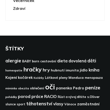
Večerníček
Zdraví
ŠTÍTKY
alergie
děti
dieta
dovolená
BABY born
cestování
hračky
hry
kniha
jidlo
hubnutí
imunita
homeopatie
Kojení
kočárek
Látkové pleny
Manduca
menopauza
Kočárky
oči
peníze
panenka
Pedro
oblečení
miminko
obezita
porod
práce
RACIO
s.Oliver
pohádky
Růst a vývoj dítěte
těhotenství
vlasy
zaměstnání
slunce
sport
Vánoce