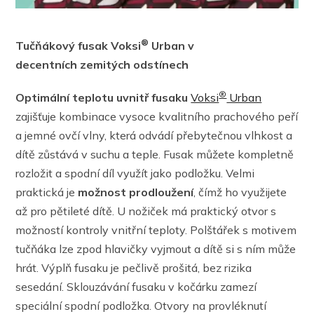
®
Tučňákový fusak Voksi
Urban v
decentních zemitých odstínech
®
Optimální teplotu uvnitř fusaku
Voksi
Urban
zajišťuje kombinace vysoce kvalitního prachového peří
a jemné ovčí vlny, která odvádí přebytečnou vlhkost a
dítě zůstává v suchu a teple. Fusak můžete kompletně
rozložit a spodní díl využít jako podložku. Velmi
praktická je
možnost prodloužení
, čímž ho využijete
až pro pětileté dítě. U nožiček má praktický otvor s
možností kontroly vnitřní teploty. Polštářek s motivem
tučňáka lze zpod hlavičky vyjmout a dítě si s ním může
hrát. Výplň fusaku je pečlivě prošitá, bez rizika
sesedání. Sklouzávání fusaku v kočárku zamezí
speciální spodní podložka. Otvory na provléknutí