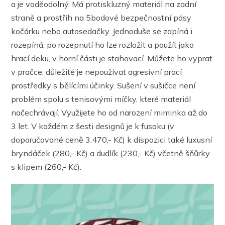
a je voděodolný. Má protiskluzný materiál na zadní
straně a prostřih na 5bodové bezpečnostní pásy
kočárku nebo autosedačky. Jednoduše se zapíná i
rozepíná, po rozepnutí ho lze rozložit a použít jako
hrací deku, v horní části je stahovací. Můžete ho vyprat
v pračce, důležité je nepoužívat agresivní prací
prostředky s bělícími účinky. Sušení v sušičce není
problém spolu s tenisovými míčky, které materiál
načechrávají. Využijete ho od narození miminka až do
3 let. V každém z šesti designů je k fusaku (v
doporučované ceně 3.470,- Kč) k dispozici také luxusní
bryndáček (280,- Kč) a dudlík (230,- Kč) včetně šňůrky
s klipem (260,- Kč).