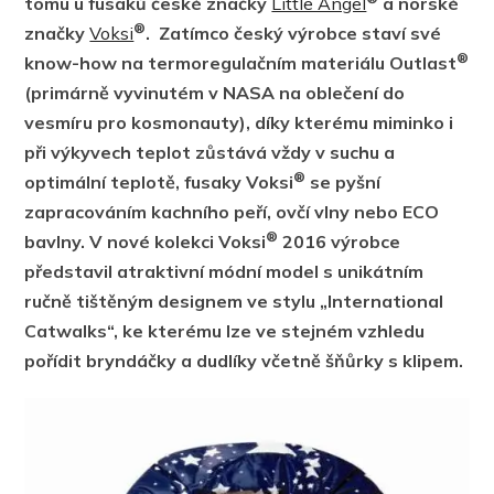
tomu u fusaků české značky
Little Angel
a norské
®
značky
Voksi
. Zatímco český výrobce staví své
®
know-how na termoregulačním materiálu Outlast
(primárně vyvinutém v NASA na oblečení do
vesmíru pro kosmonauty), díky kterému miminko i
při výkyvech teplot zůstává vždy v suchu a
®
optimální teplotě, fusaky Voksi
se pyšní
zapracováním kachního peří, ovčí vlny nebo ECO
®
bavlny. V nové kolekci Voksi
2016 výrobce
představil atraktivní módní model s unikátním
ručně tištěným designem ve stylu „International
Catwalks“, ke kterému lze ve stejném vzhledu
pořídit bryndáčky a dudlíky včetně šňůrky s klipem.