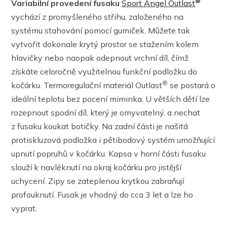
®
Variabilní provedení fusaku
Sport Angel Outlast
vychází z promyšleného střihu, založeného na
systému stahování pomocí gumiček. Můžete tak
vytvořit dokonale krytý prostor se stažením kolem
hlavičky nebo naopak odepnout vrchní díl, čímž
získáte celoročně využitelnou funkční podložku do
®
kočárku. Termoregulační materiál Outlast
se postará o
ideální teplotu bez pocení miminka. U větších dětí lze
rozepnout spodní díl, který je omyvatelný, a nechat
z fusaku koukat botičky. Na zadní části je našitá
protiskluzová podložka i pětibodový systém umožňující
upnutí popruhů v kočárku. Kapsa v horní části fusaku
slouží k navléknutí na okraj kočárku pro jistější
uchycení. Zipy se zateplenou krytkou zabraňují
profouknutí. Fusak je vhodný do cca 3 let a lze ho
vyprat.