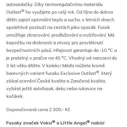
autosedačky. Díky termoregulačnímu materiálu
®
Outlast
ho využijete po celý rok. Od října do dubna
dítěti zajistí optimální teplo a sucho, v letních dnech
spolehlivě poslouží na cestách jako spacák. Fusak
umožňuje zkracování, prodlužování a rozšiřování. Má
kapsičku na drobnosti a otvory pro provléknutí
bezpečnostních pásů. Hřejivost garantuje do ‑10 °C a
je pratelný v pračce na 40 °C. Vhodný od narození do
3 let věku dítěte. V kolekci Méďa můžete kromě
®
barevných variant fusaku Exclusive Outlast
, který
získal ocenění Česká kvalita a Zaručená kvalita,
vybírat ještě autofusak, deku nebo rukavice na
kočárek.
Doporučovaná cena 2.300,- Kč.
®
®
Fusaky značek Voksi
a Little Angel
nabízí