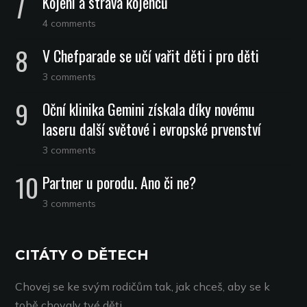
Kojení a strava kojenců
4 comments
V Chefparade se učí vařit děti i pro děti
3 comments
Oční klinika Gemini získala díky novému
laseru další světové i evropské prvenství
3 comments
Partner u porodu. Ano či ne?
3 comments
CITÁTY O DĚTECH
Chovej se ke svým rodičům tak, jak chceš, aby se k
tobě chovaly tvé děti.