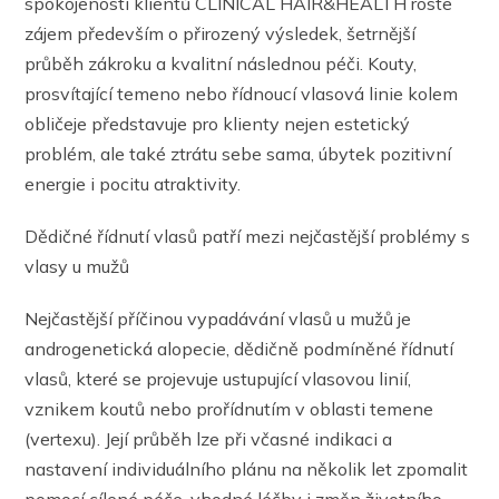
spokojenosti klientů CLINICAL HAIR&HEALTH roste
zájem především o přirozený výsledek, šetrnější
průběh zákroku a kvalitní následnou péči. Kouty,
prosvítající temeno nebo řídnoucí vlasová linie kolem
obličeje představuje pro klienty nejen estetický
problém, ale také ztrátu sebe sama, úbytek pozitivní
energie i pocitu atraktivity.
Dědičné řídnutí vlasů patří mezi nejčastější problémy s
vlasy u mužů
Nejčastější příčinou vypadávání vlasů u mužů je
androgenetická alopecie, dědičně podmíněné řídnutí
vlasů, které se projevuje ustupující vlasovou linií,
vznikem koutů nebo prořídnutím v oblasti temene
(vertexu). Její průběh lze při včasné indikaci a
nastavení individuálního plánu na několik let zpomalit