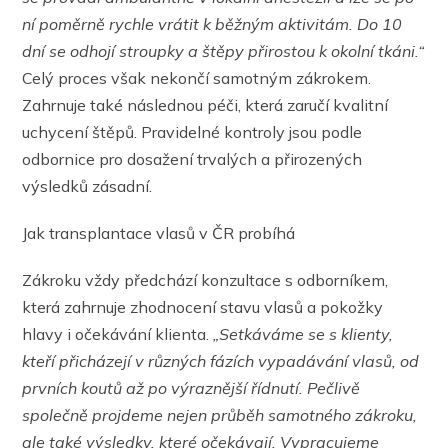
ní poměrně rychle vrátit k běžným aktivitám.
Do 10
dní se odhojí stroupky a štěpy přirostou k okolní tkáni.“
Celý proces však nekončí samotným zákrokem.
Zahrnuje také následnou péči, která zaručí kvalitní
uchycení štěpů. Pravidelné kontroly jsou podle
odbornice pro dosažení trvalých a přirozených
výsledků zásadní.
Jak transplantace vlasů v ČR probíhá
Zákroku vždy předchází konzultace s odborníkem,
která zahrnuje zhodnocení stavu vlasů a pokožky
hlavy i očekávání klienta.
„Setkáváme se s klienty,
kteří přicházejí v různých fázích vypadávání vlasů, od
prvních koutů až po výraznější řídnutí. Pečlivě
společně projdeme nejen průběh samotného zákroku,
ale také výsledky, které očekávají. Vypracujeme