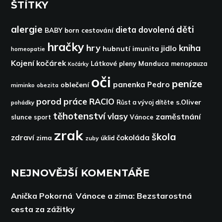
ŠTÍTKY
alergie
děti
dieta
dovolená
BABY born
cestování
hračky
hry
kniha
jidlo
hubnutí
imunita
homeopatie
Kojení
kočárek
Látkové pleny
Manduca
menopauza
Kočárky
oči
peníze
panenka
Pedro
oblečení
miminko
obezita
porod
práce
RACIO
s.Oliver
pohádky
Růst a vývoj dítěte
těhotenství
vlasy
zaměstnání
slunce
sport
Vánoce
zrak
škola
zdraví
čokoláda
zima
zuby
úklid
NEJNOVĚJŠÍ KOMENTÁŘE
Anička Pokorná
:
Vánoce a zima: Bezstarostná
cesta za zážitky