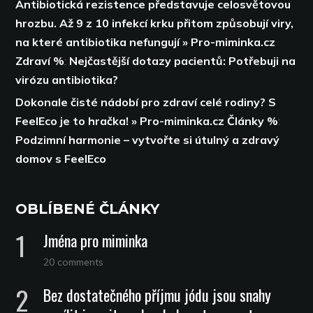
Antibiotická rezistence představuje celosvětovou
hrozbu. Až 9 z 10 infekcí krku přitom způsobují viry,
na které antibiotika nefungují » Pro-miminka.cz
Zdraví %
:
Nejčastější dotazy pacientů: Potřebuji na
virózu antibiotika?
Dokonale čisté nádobí pro zdraví celé rodiny? S
FeelEco je to hračka! » Pro-miminka.cz Články %
:
Podzimní harmonie – vytvořte si útulný a zdravý
domov s FeelEco
OBLÍBENÉ ČLÁNKY
Jména pro miminka
20 comments
Bez dostatečného příjmu jódu jsou snahy