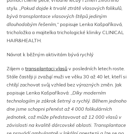
pomocí cílené péče, vhodné léčby i změn životního
stylu. „
Pokud dojde k trvalé ztrátě vlasových folikulů,
bývá transplantace vlasových štěpů
jediným
dlouhodobým
řešením,“
popisuje Lenka Kašpaříková,
tricholožka a majitelka trichologické kliniky CLINICAL
HAIR&HEALTH.
Návrat k běžným aktivitám bývá rychlý
Zájem o
transplantaci vlasů
v posledních letech roste.
Stále častěji ji zvažují muži ve věku 30 až 40 let, kteří si
chtějí zachovat svůj vzhled bez výrazných změn. Jak
popisuje Lenka Kašpaříková: „
Díky moderním
technologiím je zákrok šetrný a rychlý. Během jednoho
dne jsme schopni přenést až 4 000 folikulárních
jednotek, což může představovat až 12 000 vlasů v
závislosti na kvalitě dárcovské oblasti.
Transplantace
se provádí ambulantně v lokální anestezii a lze se po