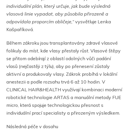
individuální plán, který určuje, jak bude výsledná
vlasová linie vypadat, aby působila přirozeně a
odpovídala proporcím obličeje,“
vysvětluje Lenka
Kašpaříková.
Během zákroku jsou transplantovány zdravé vlasové
folikuly do míst, kde vlasy přestaly růst. Vlasové štěpy
se přitom odebírají z oblastí odolných vůči padání
vlasů (nejčastěji z týlu), aby po přenesení zůstaly
aktivní a produkovaly vlasy. Zákrok probíhá v lokální
anestezii a podle rozsahu trvá 6 až 10 hodin
.
V
CLINICAL HAIR&HEALTH využívají kombinaci moderní
robotické technologie ARTAS a manuální metody FUE
micro, která spojuje technologickou přesnost s
individuální prací specialisty a přirozeným výsledkem.
Následná péče v dosahu