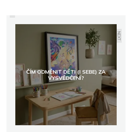
PREVIOUS
SBÍRKA POTRAVIN V DM
PŘINESLA LIDEM POMOC ZA VÍCE
NEŽ 10 MILIONŮ KORUN
NEXT
ČÍM ODMĚNIT DĚTI (I SEBE) ZA
VYSVĚDČENÍ?