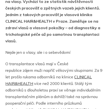
na vlasy. Vychází to ze statistik návštěvnosti
českých pracovišť a zpětných vazeb jejich klientů.
Jedním z takových pracovišť je vlasová klinika
CLINICAL HAIR&HEALTH v Praze. Zaměřuje se na
zdraví vlasů a vlasové pokožky – od diagnostiky a
trichologické péče až po samotnou transplantaci
vlasů.
Nejde jen o vlasy, ale i o sebevědomí
O transplantace vlasů mají v České
republice zájem muži napříč věkovými skupinami. Za 9
let prošlo rukama odborníků na klinice
CLINICAL
HAIR&HEALTH
více než 2000 klientů. Stálý tým
odborníků s dlouholetou praxí se věnuje individuálním
transplantačním plánům a dohlíží také na správnou
pooperační péči. Podle interního průzkumů