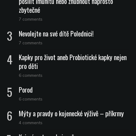
posílit imunitu nebo zhubnout naprosto
zbytečné
7 comments
Nevolejte na své dítě Polednici!
7 comments
Kapky pro život aneb Probiotické kapky nejen
pro děti
6 comments
Porod
6 comments
Mýty a pravdy o kojenecké výživě – příkrmy
4 comments