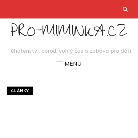
PRO-MIMINKA.CZ
Těhotenství, porod, volný čas a zábava pro děti
MENU
ČLÁNKY