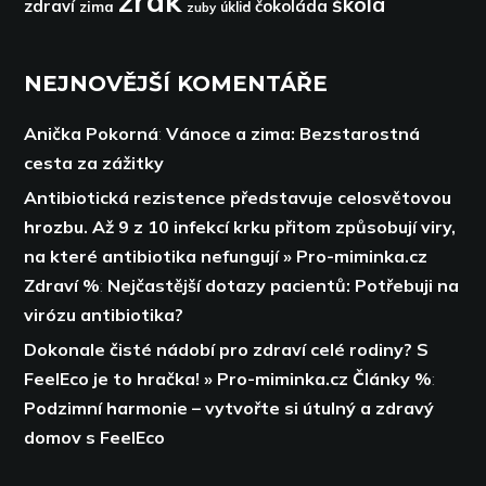
zrak
škola
zdraví
čokoláda
zima
zuby
úklid
NEJNOVĚJŠÍ KOMENTÁŘE
Anička Pokorná
:
Vánoce a zima: Bezstarostná
cesta za zážitky
Antibiotická rezistence představuje celosvětovou
hrozbu. Až 9 z 10 infekcí krku přitom způsobují viry,
na které antibiotika nefungují » Pro-miminka.cz
Zdraví %
:
Nejčastější dotazy pacientů: Potřebuji na
virózu antibiotika?
Dokonale čisté nádobí pro zdraví celé rodiny? S
FeelEco je to hračka! » Pro-miminka.cz Články %
:
Podzimní harmonie – vytvořte si útulný a zdravý
domov s FeelEco