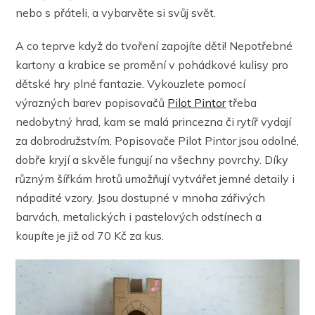
nebo s přáteli, a vybarvěte si svůj svět.
A co teprve když do tvoření zapojíte děti! Nepotřebné
kartony a krabice se promění v pohádkové kulisy pro
dětské hry plné fantazie. Vykouzlete pomocí
výrazných barev popisovačů
Pilot Pintor
třeba
nedobytný hrad, kam se malá princezna či rytíř vydají
za dobrodružstvím. Popisovače Pilot Pintor jsou odolné,
dobře kryjí a skvěle fungují na všechny povrchy. Díky
různým šířkám hrotů umožňují vytvářet jemné detaily i
nápadité vzory. Jsou dostupné v mnoha zářivých
barvách, metalických i pastelových odstínech a
koupíte je již od 70 Kč za kus.