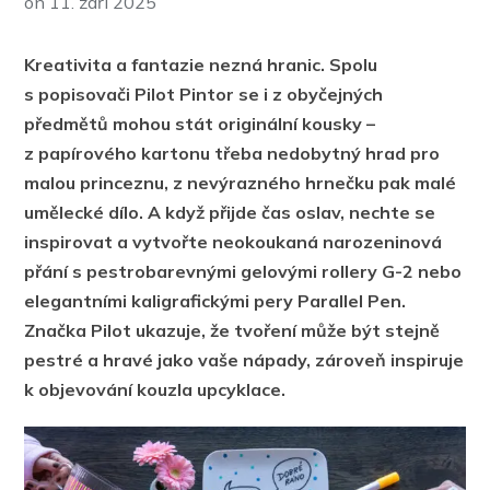
on
11. září 2025
Kreativita a fantazie nezná hranic. Spolu
s popisovači Pilot Pintor se i z obyčejných
předmětů mohou stát originální kousky –
z papírového kartonu třeba nedobytný hrad pro
malou princeznu, z nevýrazného hrnečku pak malé
umělecké dílo. A když přijde čas oslav, nechte se
inspirovat a vytvořte neokoukaná narozeninová
přání s pestrobarevnými gelovými rollery G-2 nebo
elegantními kaligrafickými pery Parallel Pen.
Značka Pilot ukazuje, že tvoření může být stejně
pestré a hravé jako vaše nápady, zároveň inspiruje
k objevování kouzla upcyklace.