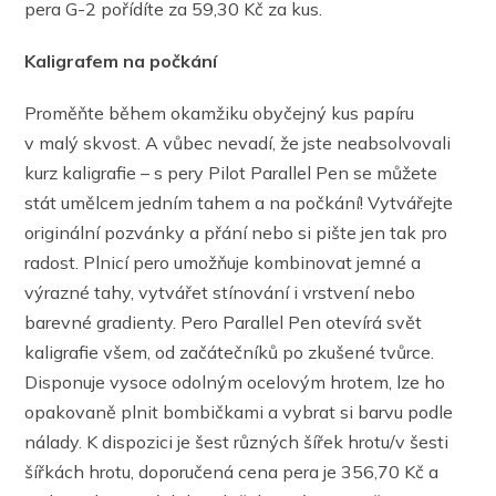
pera G-2 pořídíte za 59,30 Kč za kus.
Kaligrafem na počkání
Proměňte během okamžiku obyčejný kus papíru
v malý skvost. A vůbec nevadí, že jste neabsolvovali
kurz kaligrafie – s pery Pilot Parallel Pen se můžete
stát umělcem jedním tahem a na počkání! Vytvářejte
originální pozvánky a přání nebo si pište jen tak pro
radost. Plnicí pero umožňuje kombinovat jemné a
výrazné tahy, vytvářet stínování i vrstvení nebo
barevné gradienty. Pero Parallel Pen otevírá svět
kaligrafie všem, od začátečníků po zkušené tvůrce.
Disponuje vysoce odolným ocelovým hrotem, lze ho
opakovaně plnit bombičkami a vybrat si barvu podle
nálady. K dispozici je šest různých šířek hrotu/v šesti
šířkách hrotu, doporučená cena pera je 356,70 Kč a