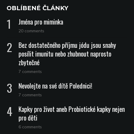
OBLÍBENÉ ČLÁNKY
Jména pro miminka
20 comments
Bez dostatečného příjmu jódu jsou snahy
posílit imunitu nebo zhubnout naprosto
zbytečné
7 comments
Nevolejte na své dítě Polednici!
7 comments
Kapky pro život aneb Probiotické kapky nejen
pro děti
6 comments