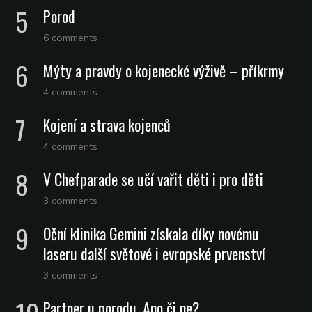
Porod
6 comments
Mýty a pravdy o kojenecké výživě – příkrmy
4 comments
Kojení a strava kojenců
4 comments
V Chefparade se učí vařit děti i pro děti
3 comments
Oční klinika Gemini získala díky novému
laseru další světové i evropské prvenství
3 comments
Partner u porodu. Ano či ne?