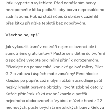
látku vyperte a vyžehlete. Před nanášením barvy
nezapomeňte látku podložit, aby barva neprosákla na
zadní stranu. Pak už stačí nápis či obrázek zažehlit
přes látku při nízké teplotě bez napařování.
Všechno nejlepší!
Jak vykouzlit úsměv na tváři nejen oslavenci, ale i
samotnému gratulantovi? Pusťte se s dětmi do tvoření
a společně vyrobte originální přání k narozeninám.
Přivolejte na pomoc také ikonické gelové rollery Pilot
G-2 a zábavu i úspěch máte zaručeny! Pera hladce
kloužou po papíře, což malým ručkám usnadňuje psát
hezky, kreslit barevné obrázky i tvořit zdobné detaily.
Každé přání tak získá osobní kouzlo a potěší
nejednoho obdarovaného. Vybírat můžete hned z 22
neonových, pastelových či metalických barev. Gelová