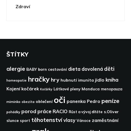
Zdraví
ŠTÍTKY
alergie
děti
dieta
dovolená
BABY born
cestování
hračky
hry
kniha
jidlo
hubnutí
imunita
homeopatie
Kojení
kočárek
Látkové pleny
Manduca
menopauza
Kočárky
oči
peníze
panenka
Pedro
oblečení
miminko
obezita
porod
práce
RACIO
s.Oliver
pohádky
Růst a vývoj dítěte
těhotenství
vlasy
zaměstnání
slunce
sport
Vánoce