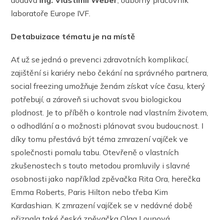
laboratoře Europe IVF.
Detabuizace tématu je na místě
Ať už se jedná o prevenci zdravotních komplikací,
zajištění si kariéry nebo čekání na správného partnera,
social freezing umožňuje ženám získat více času, který
potřebují, a zároveň si uchovat svou biologickou
plodnost. Je to příběh o kontrole nad vlastním životem,
o odhodlání a o možnosti plánovat svou budoucnost. I
díky tomu přestává být téma zmrazení vajíček ve
společnosti pomalu tabu. Otevřeně o vlastních
zkušenostech s touto metodou promluvily i slavné
osobnosti jako například zpěvačka Rita Ora, herečka
Emma Roberts, Paris Hilton nebo třeba Kim
Kardashian. K zmrazení vajíček se v nedávné době
přiznala také česká zpěvačka Olga Lounová.