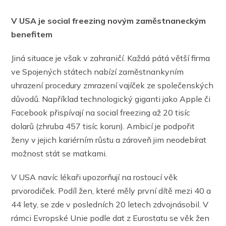
V USA je social freezing novým zaměstnaneckým
benefitem
Jiná situace je však v zahraničí. Každá pátá větší firma
ve Spojených státech nabízí zaměstnankyním
uhrazení procedury zmrazení vajíček ze společenských
důvodů. Například technologický giganti jako Apple či
Facebook přispívají na social freezing až 20 tisíc
dolarů (zhruba 457 tisíc korun). Ambicí je podpořit
ženy v jejich kariérním růstu a zároveň jim neodebírat
možnost stát se matkami.
V USA navíc lékaři upozorňují na rostoucí věk
prvorodiček. Podíl žen, které měly první dítě mezi 40 a
44 lety, se zde v posledních 20 letech zdvojnásobil. V
rámci Evropské Unie podle dat z Eurostatu se věk žen