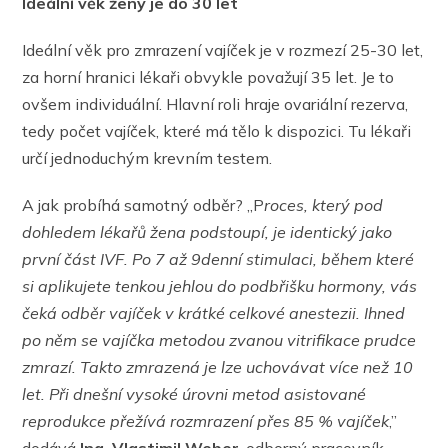
Ideální věk ženy je do 30 let
Ideální věk pro zmrazení vajíček je v rozmezí 25-30 let,
za horní hranici lékaři obvykle považují 35 let. Je to
ovšem individuální. Hlavní roli hraje ovariální rezerva,
tedy počet vajíček, které má tělo k dispozici. Tu lékaři
určí jednoduchým krevním testem.
A jak probíhá samotný odběr? „P
roces, který pod
dohledem lékařů žena podstoupí, je identický jako
první část IVF. Po 7 až 9denní stimulaci, během které
si aplikujete tenkou jehlou do podbřišku hormony, vás
čeká odběr vajíček v krátké celkové anestezii. Ihned
po něm se vajíčka metodou zvanou vitrifikace prudce
zmrazí. Takto zmrazená je lze uchovávat více než 10
let. Při dnešní vysoké úrovni metod asistované
reprodukce přežívá rozmrazení přes 85 % vajíček
,”
dodává
Ing. Vlastimil Weber
, odborný pracovník