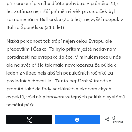
při narození prvního dítěte pohybuje v průměru 29,7
let. Zatímco nejnižší průměrný věk prvorodiček byl
zaznamenán v Bulharsku (26,5 let), nejvyšší naopak v
Itálii a Španělsku (31,6 let).
Nízká porodnost tak trápí nejen celou Evropu, ale
především i Česko. To bylo přitom ještě nedávno v
porodnosti na evropské špičce. V minulém roce u nás
ale na svět přišlo tak málo novorozenců, že půjde o
jeden z vůbec nejslabších populačních ročníků za
posledních dvacet let. Tento nepříznivý trend se
promítá také do řady sociálních a ekonomických
aspektů, včetně plánování veřejných politik a systémů
sociální péče.
0
Tweet
Share
PREVIOUS
SHARES