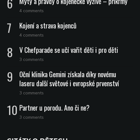
Mýty a pravdy o kojenecké výživě – příkrmy
4 comments
Kojení a strava kojenců
4 comments
V Chefparade se učí vařit děti i pro děti
3 comments
Oční klinika Gemini získala díky novému
laseru další světové i evropské prvenství
3 comments
Partner u porodu. Ano či ne?
3 comments