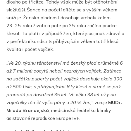
dlouho po třicítce. Tehdy však může být otěhotnění
složitější. Šance na početí dítěte se s vyšším věkem
snižuje. Ženská plodnost dosahuje vrcholu kolem
23.-25. roku života a poté po 35. roku začíná prudce
klesat. To platí i v případě žen, které jsou jinak zdravé a
v perfektní kondici. S přibývajícím věkem totiž klesá
kvalita i počet vajíček.
„
Ve 20. týdnu těhotenství má ženský plod průměrně 6
až 7 milionů oocytů neboli nezralých vajíček. Zatímco
na začátku puberty počet vajíček dosahuje okolo 300
až 500 tisíc, s přibývajícími léty klesá a strmě se pak
propadá po dosažení 35 let. Ve věku 38 let už jsou
vaječníky téměř vyčerpány u 20 % žen,
” varuje
MUDr.
Milada Brandejská
, medicínská ředitelka kliniky
asistované reprodukce Europe IVF.