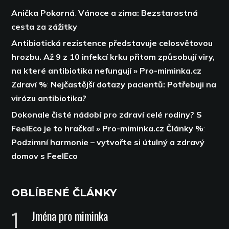
Anička Pokorná
:
Vánoce a zima: Bezstarostná
cesta za zážitky
Antibiotická rezistence představuje celosvětovou
hrozbu. Až 9 z 10 infekcí krku přitom způsobují viry,
na které antibiotika nefungují » Pro-miminka.cz
Zdraví %
:
Nejčastější dotazy pacientů: Potřebuji na
virózu antibiotika?
Dokonale čisté nádobí pro zdraví celé rodiny? S
FeelEco je to hračka! » Pro-miminka.cz Články %
:
Podzimní harmonie – vytvořte si útulný a zdravý
domov s FeelEco
OBLÍBENÉ ČLÁNKY
Jména pro miminka