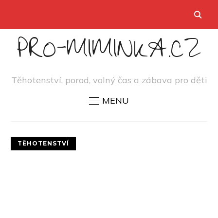
PRO-MIMINKA.CZ
Těhotenství, porod, volný čas a zábava pro děti
MENU
TĚHOTENSTVÍ