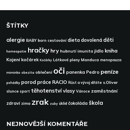
ŠTÍTKY
alergie
děti
dieta
dovolená
BABY born
cestování
hračky
hry
kniha
jidlo
hubnutí
imunita
homeopatie
Kojení
kočárek
Látkové pleny
Manduca
menopauza
Kočárky
oči
peníze
panenka
Pedro
oblečení
miminko
obezita
porod
práce
RACIO
s.Oliver
pohádky
Růst a vývoj dítěte
těhotenství
vlasy
zaměstnání
slunce
sport
Vánoce
zrak
škola
zdraví
čokoláda
zima
zuby
úklid
NEJNOVĚJŠÍ KOMENTÁŘE