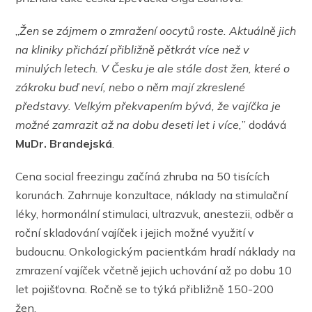
„
Žen se zájmem o zmražení oocytů roste. Aktuálně jich
na kliniky přichází přibližně pětkrát více než v
minulých letech. V Česku je ale stále dost žen, které o
zákroku buď neví, nebo o něm mají zkreslené
představy. Velkým překvapením bývá, že vajíčka je
možné zamrazit až na dobu deseti let i více,
” dodává
MuDr. Brandejská
.
Cena social freezingu začíná zhruba na 50 tisících
korunách. Zahrnuje konzultace, náklady na stimulační
léky, hormonální stimulaci, ultrazvuk, anestezii, odběr a
roční skladování vajíček i jejich možné využití v
budoucnu. Onkologickým pacientkám hradí náklady na
zmrazení vajíček včetně jejich uchování až po dobu 10
let pojišťovna. Ročně se to týká přibližně 150-200
žen.