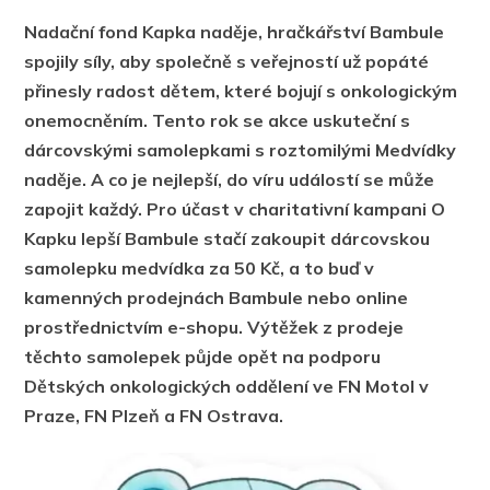
Nadační fond Kapka naděje, hračkářství Bambule
spojily síly, aby společně s veřejností už popáté
přinesly radost dětem, které bojují s onkologickým
onemocněním. Tento rok se akce uskuteční s
dárcovskými samolepkami s roztomilými Medvídky
naděje. A co je nejlepší, do víru událostí se může
zapojit každý. Pro účast v charitativní kampani O
Kapku lepší Bambule stačí zakoupit dárcovskou
samolepku medvídka za 50 Kč, a to buď v
kamenných prodejnách Bambule nebo online
prostřednictvím e-shopu. Výtěžek z prodeje
těchto samolepek půjde opět na podporu
Dětských onkologických oddělení ve FN Motol v
Praze, FN Plzeň a FN Ostrava.