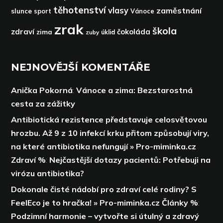
těhotenství
vlasy
zaměstnání
slunce
sport
Vánoce
zrak
škola
zdraví
čokoláda
zima
zuby
úklid
NEJNOVĚJŠÍ KOMENTÁŘE
Anička Pokorná
:
Vánoce a zima: Bezstarostná
cesta za zážitky
Antibiotická rezistence představuje celosvětovou
hrozbu. Až 9 z 10 infekcí krku přitom způsobují viry,
na které antibiotika nefungují » Pro-miminka.cz
Zdraví %
:
Nejčastější dotazy pacientů: Potřebuji na
virózu antibiotika?
Dokonale čisté nádobí pro zdraví celé rodiny? S
FeelEco je to hračka! » Pro-miminka.cz Články %
:
Podzimní harmonie – vytvořte si útulný a zdravý