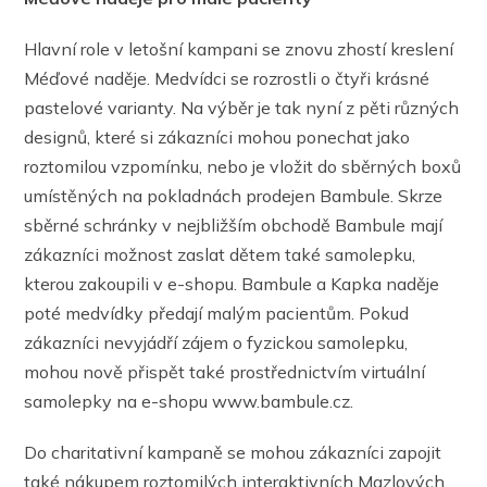
Hlavní role v letošní kampani se znovu zhostí kreslení
Méďové naděje. Medvídci se rozrostli o čtyři krásné
pastelové varianty. Na výběr je tak nyní z pěti různých
designů, které si zákazníci mohou ponechat jako
roztomilou vzpomínku, nebo je vložit do sběrných boxů
umístěných na pokladnách prodejen Bambule. Skrze
sběrné schránky v nejbližším obchodě Bambule mají
zákazníci možnost zaslat dětem také samolepku,
kterou zakoupili v e-shopu. Bambule a Kapka naděje
poté medvídky předají malým pacientům. Pokud
zákazníci nevyjádří zájem o fyzickou samolepku,
mohou nově přispět také prostřednictvím virtuální
samolepky na e-shopu www.bambule.cz.
Do charitativní kampaně se mohou zákazníci zapojit
také nákupem roztomilých interaktivních Mazlových