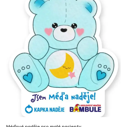
Méďové naděje pro malé pacienty