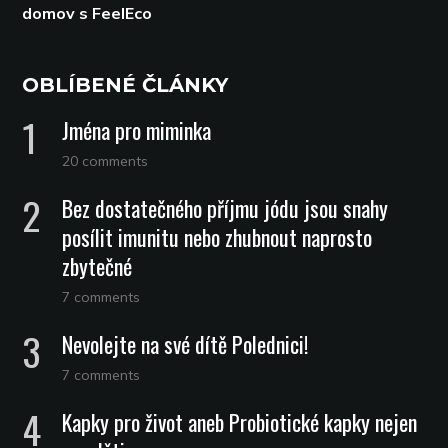
domov s FeelEco
OBLÍBENÉ ČLÁNKY
Jména pro miminka
20 comments
Bez dostatečného příjmu jódu jsou snahy
posílit imunitu nebo zhubnout naprosto
zbytečné
7 comments
Nevolejte na své dítě Polednici!
7 comments
Kapky pro život aneb Probiotické kapky nejen