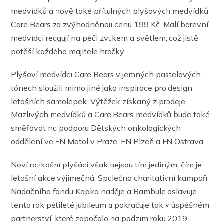
medvídků a nově také přítulných plyšových medvídků
Care Bears za zvýhodněnou cenu 199 Kč. Malí barevní
medvídci reagují na péči zvukem a světlem, což jistě
potěší každého majitele hračky.
Plyšoví medvídci Care Bears v jemných pastelových
tónech sloužili mimo jiné jako inspirace pro design
letošních samolepek. Výtěžek získaný z prodeje
Mazlivých medvídků a Care Bears medvídků bude také
směřovat na podporu Dětských onkologických
oddělení ve FN Motol v Praze, FN Plzeň a FN Ostrava.
Noví rozkošní plyšáci však nejsou tím jediným, čím je
letošní akce výjimečná. Společná charitativní kampaň
Nadačního fondu Kapka naděje a Bambule oslavuje
tento rok pětileté jubileum a pokračuje tak v úspěšném
partnerství, které započalo na podzim roku 2019.