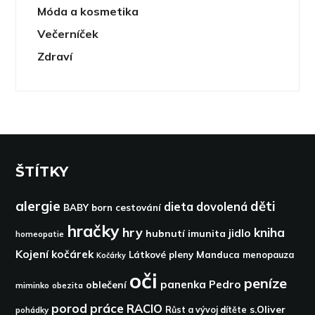
Móda a kosmetika
Večerníček
Zdraví
ŠTÍTKY
alergie
děti
dieta
dovolená
BABY born
cestování
hračky
hry
kniha
jidlo
hubnutí
imunita
homeopatie
Kojení
kočárek
Látkové pleny
Manduca
menopauza
Kočárky
oči
peníze
panenka
Pedro
oblečení
miminko
obezita
porod
práce
RACIO
s.Oliver
pohádky
Růst a vývoj dítěte