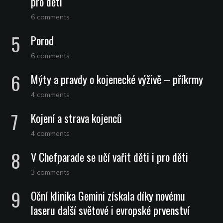
pro děti
6 comments
Porod
6 comments
Mýty a pravdy o kojenecké výživě – příkrmy
4 comments
Kojení a strava kojenců
4 comments
V Chefparade se učí vařit děti i pro děti
3 comments
Oční klinika Gemini získala díky novému
laseru další světové i evropské prvenství