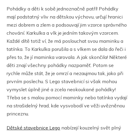
Pohádky a děti k sobě jednoznačně patří! Pohádky
mají podstatný vliv na dětskou výchovu, určují hranici
mezi dobrem a zlem a podsouvají jim vzorce správného
chování. Karkulka a vlk je jedním takovým vzorcem.
Každé dítě totiž ví, že má poslouchat svou maminku a
tatínka. To Karkulka porušila a s vlkem se dala do řeči i
přes to, že jí maminka varovala. A jak skončila! Některé
děti znají všechny pohádky nazpaměť. Potom se
rychle může stát, že je omrzí a nezaujmou tak, jako při
prvním poslechu. S Lego stavebnicí si však mohou
vymyslet úplně jiné a zcela neokoukané pohádky!
Třeba se s malou pomocí maminky nebo tatínka vydají
na strašidelný hrad, kde vysvobodí ve věži uvězněnou
princeznu.
Dětské stavebnice Lego
nabízejí kouzelný svět plný