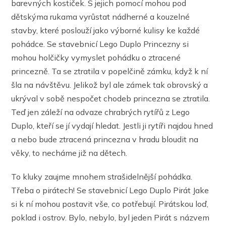
barevných kostiček. S jejich pomocí mohou pod
dětskýma rukama vyrůstat nádherné a kouzelné
stavby, které poslouží jako výborné kulisy ke každé
pohádce. Se stavebnicí Lego Duplo Princezny si
mohou holčičky vymyslet pohádku o ztracené
princezně. Ta se ztratila v popelčině zámku, když k ní
šla na návštěvu. Jelikož byl ale zámek tak obrovský a
ukrýval v sobě nespočet chodeb princezna se ztratila.
Teď jen záleží na odvaze chrabrých rytířů z Lego
Duplo, kteří se jí vydají hledat. Jestli ji rytíři najdou hned
a nebo bude ztracená princezna v hradu bloudit na
věky, to necháme již na dětech.
To kluky zaujme mnohem strašidelnější pohádka.
Třeba o pirátech! Se stavebnicí Lego Duplo Pirát Jake
si k ní mohou postavit vše, co potřebují. Pirátskou loď,
poklad i ostrov. Bylo, nebylo, byl jeden Pirát s názvem