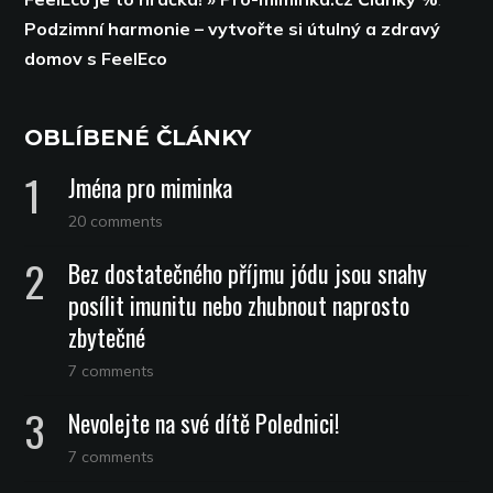
Podzimní harmonie – vytvořte si útulný a zdravý
domov s FeelEco
OBLÍBENÉ ČLÁNKY
Jména pro miminka
20 comments
Bez dostatečného příjmu jódu jsou snahy
posílit imunitu nebo zhubnout naprosto
zbytečné
7 comments
Nevolejte na své dítě Polednici!
7 comments