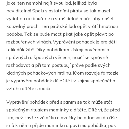
Jake, ten nemohl najít svou loď, jelikož byla
neviditelná! Spolu s ostatními piráty se tak musel
vydat na rozbouřené a strašidelné moře, aby našel
kouzelný prach. Ten pirátské lodi opět vrátí hmotnou
podobu. Tak se bude moct pirát Jake opět plavit po
rozbouřených vlnách. Vyprávění pohádek je pro děti
tolik důležité! Díky pohádkám získají povědomí o
správných a špatných věcech, naučí se správně
rozhodovat a při tom postupují právě podle svých
kladných pohádkových hrdinů. Krom rozvoje fantazie
je vyprávění pohádek důležité i v zájmu společného
vztahu dítěte s rodiči.
Vyprávění pohádek před spaním se tak může stát
společným rituálem maminky a dítěte. Dítě ví, že před
tím, než zavře svá očka a ovečky ho odnesou do říše
snů k němu přijde maminka a poví mu pohádku, pak