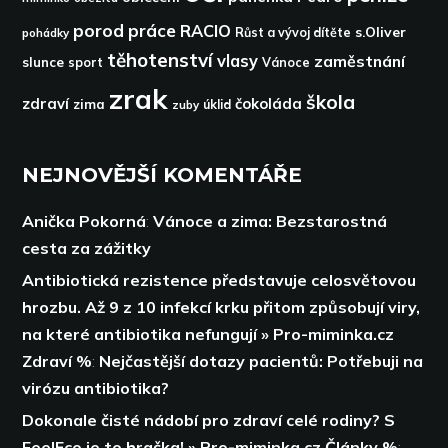
porod
práce
RACIO
s.Oliver
pohádky
Růst a vývoj dítěte
těhotenství
vlasy
zaměstnání
slunce
sport
Vánoce
zrak
škola
zdraví
čokoláda
zima
zuby
úklid
NEJNOVĚJŠÍ KOMENTÁŘE
Anička Pokorná
:
Vánoce a zima: Bezstarostná
cesta za zážitky
Antibiotická rezistence představuje celosvětovou
hrozbu. Až 9 z 10 infekcí krku přitom způsobují viry,
na které antibiotika nefungují » Pro-miminka.cz
Zdraví %
:
Nejčastější dotazy pacientů: Potřebuji na
virózu antibiotika?
Dokonale čisté nádobí pro zdraví celé rodiny? S
FeelEco je to hračka! » Pro-miminka.cz Články %
: