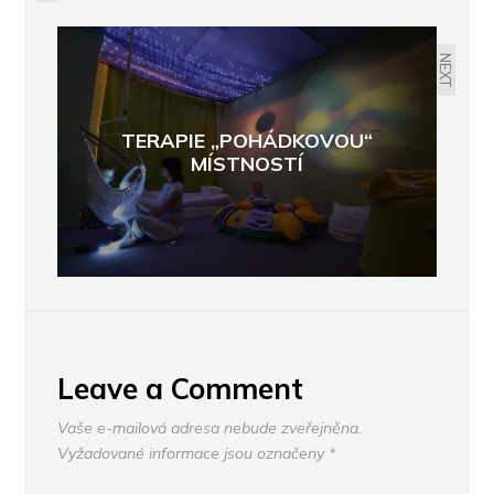
PROBLÉMY ČESKÉ GASTRONOMIE
NEXT
TERAPIE „POHÁDKOVOU“
MÍSTNOSTÍ
Leave a Comment
Vaše e-mailová adresa nebude zveřejněna.
Vyžadované informace jsou označeny
*