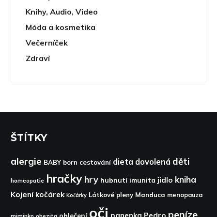
Knihy, Audio, Video
Móda a kosmetika
Večerníček
Zdraví
ŠTÍTKY
alergie
děti
dieta
dovolená
BABY born
cestování
hračky
hry
kniha
jidlo
hubnutí
imunita
homeopatie
Kojení
kočárek
Látkové pleny
Manduca
menopauza
Kočárky
oči
peníze
panenka
Pedro
oblečení
miminko
obezita