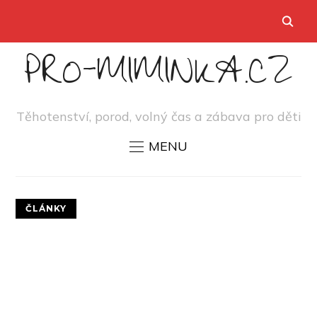
PRO-MIMINKA.CZ
Těhotenství, porod, volný čas a zábava pro děti
MENU
ČLÁNKY