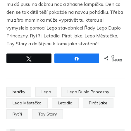
mu dá pusu na dobrou noc a zhasne lampičku. Den co
den se tak dítě těší pokaždé na novou pohádku. Třeba
mu zítra maminka může vyprávět tu, kterou si
vymyslelo pomocí
Lego
stavebnice! Řady Lego Duplo
Princezny, Rytíři, Letadla, Pirát Jake, Lego Městečko,
Toy Story a další jsou k tomu jako stvořené!
0
Tweet
Share
SHARES
hračky
Lego
Lego Duplo Princezny
Lego Městečko
Letadla
Pirát Jake
PREVIOUS
Rytíři
Toy Story