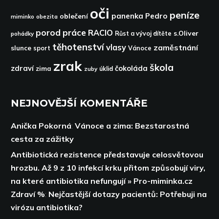
oči
peníze
panenka
Pedro
oblečení
miminko
obezita
porod
práce
RACIO
s.Oliver
pohádky
Růst a vývoj dítěte
těhotenství
vlasy
zaměstnání
slunce
sport
Vánoce
zrak
škola
zdraví
čokoláda
zima
zuby
úklid
NEJNOVĚJŠÍ KOMENTÁŘE
Anička Pokorná
:
Vánoce a zima: Bezstarostná
cesta za zážitky
Antibiotická rezistence představuje celosvětovou
hrozbu. Až 9 z 10 infekcí krku přitom způsobují viry,
na které antibiotika nefungují » Pro-miminka.cz
Zdraví %
:
Nejčastější dotazy pacientů: Potřebuji na
virózu antibiotika?