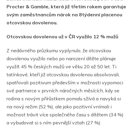
Procter & Gamble, která již třetím rokem garantuje
svým zaměstnancům nárok na 8týdenní placenou
otcovskou dovolenou.
Otcovskou dovolenou už v ČR využilo 12 % mužů
Z nedávného průzkumu vyplynulo, že otcovskou
dovolenou využilo nebo po narození dítěte plánuje
využít 45 % českých mužů ve věku 20 až 50 let. Ti
tatínkové, kteří již otcovskou dovolenou absolvovali,
spatřovali pozitivum především v možnosti vypomoci
své partnerce v prvních náročných měsících, kdy se
rodina s novým přírůstkem pomalu sžívá a navyká si
na nový režim (52 %), ale jako pozitivní vnímali i
možnost trávit více společného času s dítětem (34 %)
a vybudovat si s ním pevnější vztah (27 %).