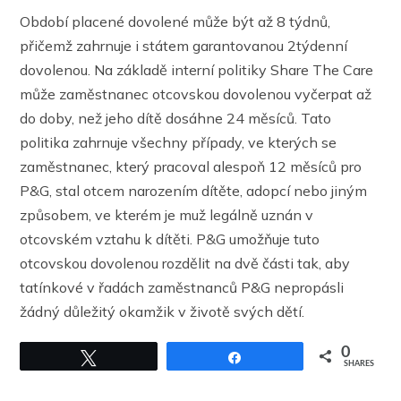
Období placené dovolené může být až 8 týdnů,
přičemž zahrnuje i státem garantovanou 2týdenní
dovolenou. Na základě interní politiky Share The Care
může zaměstnanec otcovskou dovolenou vyčerpat až
do doby, než jeho dítě dosáhne 24 měsíců. Tato
politika zahrnuje všechny případy, ve kterých se
zaměstnanec, který pracoval alespoň 12 měsíců pro
P&G, stal otcem narozením dítěte, adopcí nebo jiným
způsobem, ve kterém je muž legálně uznán v
otcovském vztahu k dítěti. P&G umožňuje tuto
otcovskou dovolenou rozdělit na dvě části tak, aby
tatínkové v řadách zaměstnanců P&G nepropásli
žádný důležitý okamžik v životě svých dětí.
0
Tweet
Share
SHARES