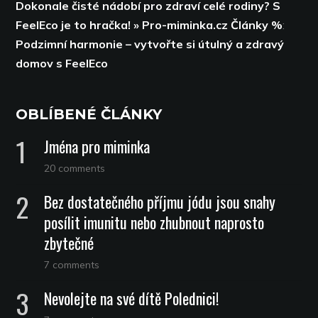
Dokonale čisté nádobí pro zdraví celé rodiny? S
FeelEco je to hračka! » Pro-miminka.cz Články %
:
Podzimní harmonie – vytvořte si útulný a zdravý
domov s FeelEco
OBLÍBENÉ ČLÁNKY
Jména pro miminka
20 comments
Bez dostatečného příjmu jódu jsou snahy
posílit imunitu nebo zhubnout naprosto
zbytečné
7 comments
Nevolejte na své dítě Polednici!