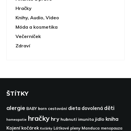
Hračky
Knihy, Audio, Video
Móda a kosmetika
Večerníček
Zdraví
ŠTÍTKY
alergie
děti
dieta
dovolená
BABY born
cestování
hračky
hry
kniha
jidlo
hubnutí
imunita
homeopatie
Kojení
kočárek
Látkové pleny
Manduca
menopauza
Kočárky