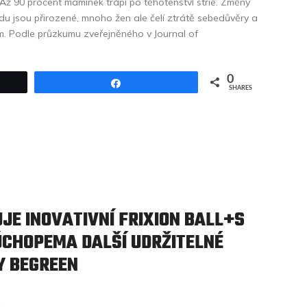
. Až 90 procent maminek trápí po těhotenství strie. Změny
du jsou přirozené, mnoho žen ale čelí ztrátě sebedůvěry a
em. Podle průzkumu zveřejněného v Journal of
0
Share
SHARES
JE INOVATIVNÍ FRIXION BALL+S
CHOPEMA DALŠÍ UDRŽITELNÉ
Y BEGREEN
s