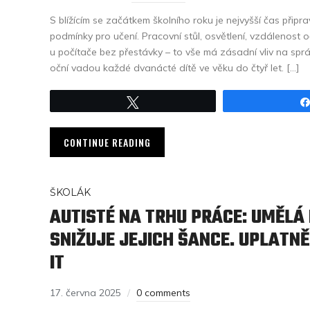
S blížícím se začátkem školního roku je nejvyšší čas přip
podmínky pro učení. Pracovní stůl, osvětlení, vzdálenost oč
u počítače bez přestávky – to vše má zásadní vliv na sprá
oční vadou každé dvanácté dítě ve věku do čtyř let. […]
Tweet
CONTINUE READING
ŠKOLÁK
AUTISTÉ NA TRHU PRÁCE: UMĚLÁ 
SNIŽUJE JEJICH ŠANCE. UPLATNĚ
IT
17. června 2025
0 comments