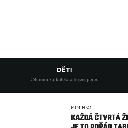
DĚTI
Děti, miminka, batolata, kojení, porod
MIMINKO
KAŽDÁ ČTVRTÁ ŽE
JE TO POŘÁD TAB