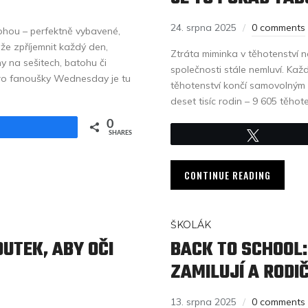
24. srpna 2025
0 comments
ohou – perfektně vybavené,
že zpříjemnit každý den,
Ztráta miminka v těhotenství 
ny na sešitech, batohu či
společnosti stále nemluví. Kaž
 Pro fanoušky Wednesday je tu
těhotenství končí samovolným p
deset tisíc rodin – 9 605 těho
0
Share
SHARES
Tweet
CONTINUE READING
ŠKOLÁK
OUTEK, ABY OČI
BACK TO SCHOOL:
ZAMILUJÍ A RODIČ
13. srpna 2025
0 comments