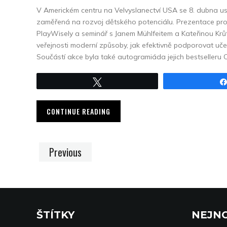
V Americkém centru na Velvyslanectví USA se 8. dubna u
zaměřená na rozvoj dětského potenciálu. Prezentace pr
PlayWisely a seminář s Janem Mühlfeitem a Kateřinou Krůto
veřejnosti moderní způsoby, jak efektivně podporovat učen
Součástí akce byla také autogramiáda jejich bestselleru
Tweet
CONTINUE READING
Previous
ŠTÍTKY
NEJNO