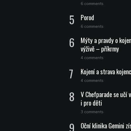
6 comments
Porod
6 comments
Mýty a pravdy o koje
výživě – příkrmy
4 comments
Kojení a strava kojen
4 comments
V Chefparade se učí v
i pro děti
3 comments
Oční klinika Gemini zí