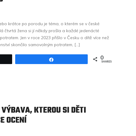
nebo krátce po porodu je téma, o kterém se v české
dá čtvrtá žena si jí někdy prošla a každé jedenácté
otratem. Jen v roce 2023 přišlo v Česku o dítě více než
tenství skončilo samovolným potratem, […]
0
Share
SHARES
 VÝBAVA, KTEROU SI DĚTI
E OCENÍ