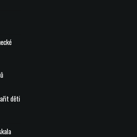
necké
ců
ařit děti
skala