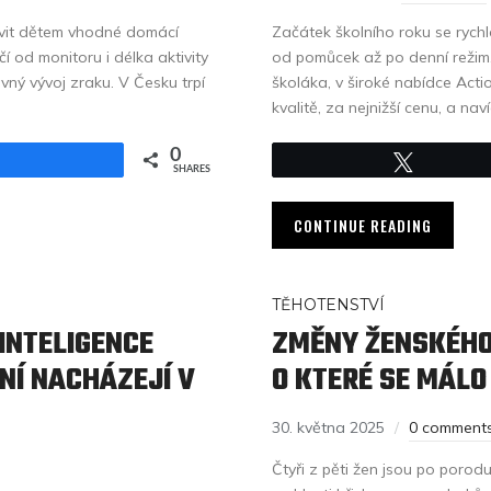
ravit dětem vhodné domácí
Začátek školního roku se rychle
í od monitoru i délka aktivity
od pomůcek až po denní režim
vný vývoj zraku. V Česku trpí
školáka, v široké nabídce Acti
kvalitě, za nejnižší cenu, a naví
0
Share
Tweet
SHARES
CONTINUE READING
TĚHOTENSTVÍ
INTELIGENCE
ZMĚNY ŽENSKÉHO 
NÍ NACHÁZEJÍ V
O KTERÉ SE MÁLO
30. května 2025
0 comment
Čtyři z pěti žen jsou po porod