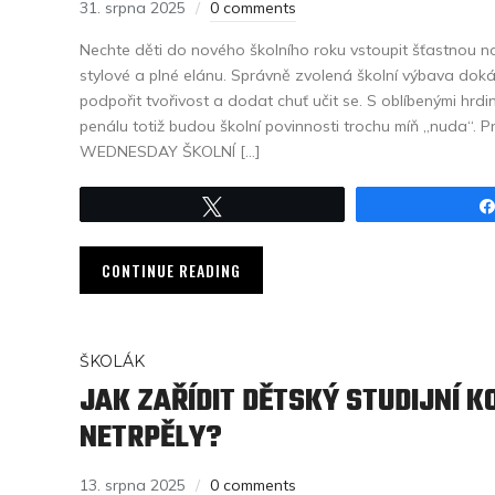
31. srpna 2025
0 comments
Nechte děti do nového školního roku vstoupit šťastnou n
stylové a plné elánu. Správně zvolená školní výbava doká
podpořit tvořivost a dodat chuť učit se. S oblíbenými hrdi
penálu totiž budou školní povinnosti trochu míň „nuda“.
WEDNESDAY ŠKOLNÍ […]
Tweet
CONTINUE READING
ŠKOLÁK
JAK ZAŘÍDIT DĚTSKÝ STUDIJNÍ K
NETRPĚLY?
13. srpna 2025
0 comments