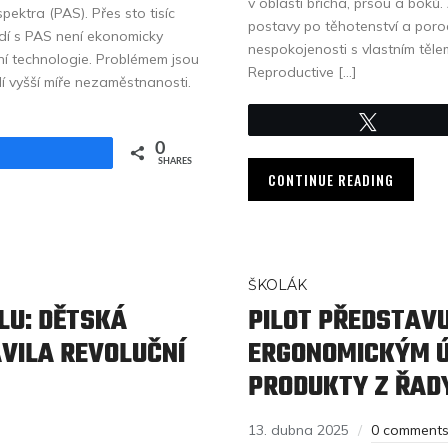
v oblasti břicha, prsou a boků
pektra (PAS). Přes sto tisíc
postavy po těhotenství a poro
lidí s PAS není ekonomicky
nespokojenosti s vlastním těl
ční technologie. Problémem jsou
Reproductive […]
í vyšší míře nezaměstnanosti.
Tweet
0
Share
SHARES
CONTINUE READING
ŠKOLÁK
LU: DĚTSKÁ
PILOT PŘEDSTAVU
VILA REVOLUČNÍ
ERGONOMICKÝM Ú
PRODUKTY Z ŘAD
13. dubna 2025
0 comment