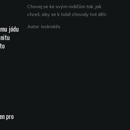
Chovej se ke svým rodičům tak, jak
chceš, aby se k tobě chovaly tvé děti.
Autor: Isokratés
jmu jódu
unitu
to
en pro