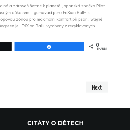
odlné a zároveň šetrné k planetě. Japonská značka Pilot
 jasným důkazem – gumovací pero FriXion Ball+ s
opovou zónou pro maximální komfort při psaní. Stejně
Begreen je i FriXion Ball+ vyrobený z recyklovaných
0
Share
SHARES
Next
CITÁTY O DĚTECH