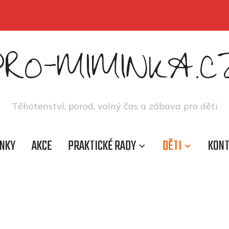
PRO-MIMINKA.C
Těhotenství, porod, volný čas a zábava pro děti
NKY
AKCE
PRAKTICKÉ RADY
DĚTI
KON