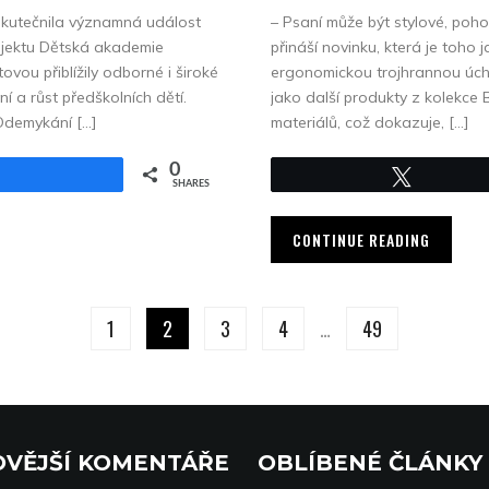
skutečnila významná událost
– Psaní může být stylové, poh
ojektu Dětská akademie
přináší novinku, která je toho
vou přiblížily odborné i široké
ergonomickou trojhrannou úch
í a růst předškolních dětí.
jako další produkty z kolekce 
 Odemykání […]
materiálů, což dokazuje, […]
0
Share
Tweet
SHARES
CONTINUE READING
1
2
3
4
…
49
VĚJŠÍ KOMENTÁŘE
OBLÍBENÉ ČLÁNKY