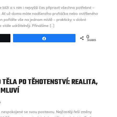
 blíží a s ním i nejvyšší čas připravit všechno potřebné –
. Ať už doma máte nadšeného prvňáčka nebo ostříleného
on pořídíte vše na jednom místě – prakticky, v dobré
c stále udržitelněji. Přinášíme […]
0
Share
SHARES
TĚLA PO TĚHOTENSTVÍ: REALITA,
 MLUVÍ
s
u nespokojené se svou postavou. Nejčastěji řeší změny