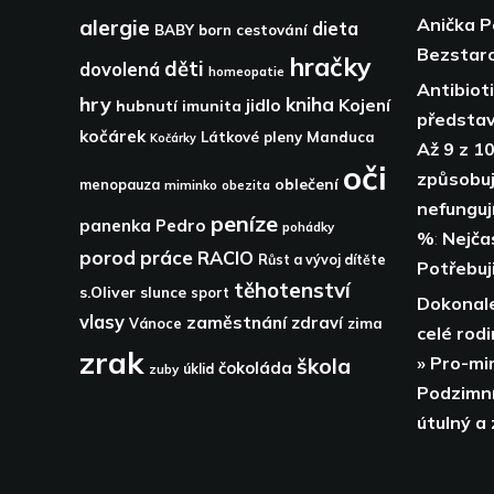
Anička 
alergie
dieta
BABY born
cestování
Bezstaro
hračky
děti
dovolená
homeopatie
Antibiot
hry
kniha
Kojení
jidlo
hubnutí
imunita
představ
kočárek
Látkové pleny
Manduca
Kočárky
Až 9 z 10
oči
způsobují
oblečení
menopauza
miminko
obezita
nefunguj
peníze
panenka
Pedro
pohádky
%
:
Nejča
porod
práce
RACIO
Růst a vývoj dítěte
Potřebuji
těhotenství
s.Oliver
slunce
sport
Dokonale
vlasy
zaměstnání
zdraví
zima
Vánoce
celé rodi
zrak
» Pro-mi
škola
čokoláda
zuby
úklid
Podzimní
útulný a