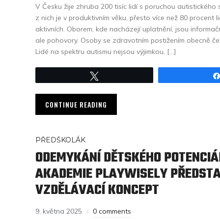
V Česku žije zhruba 200 tisíc lidí s poruchou autistického s
z nich je v produktivním věku, přesto více než 80 procent 
aktivních. Oborem, kde nacházejí uplatnění, jsou informa
ale pohovory. Osoby se zdravotním postižením obecně čel
Lidé na spektru autismu nejsou výjimkou, […]
Tweet
CONTINUE READING
PŘEDŠKOLÁK
ODEMYKÁNÍ DĚTSKÉHO POTENCIÁ
AKADEMIE PLAYWISELY PŘEDSTA
VZDĚLÁVACÍ KONCEPT
9. května 2025
0 comments