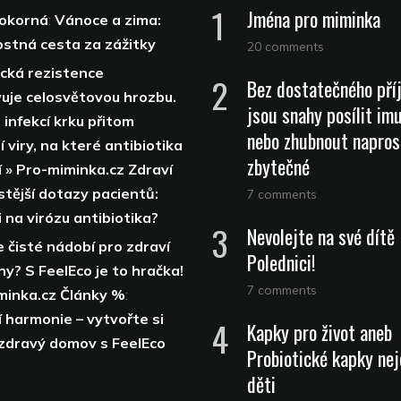
Jména pro miminka
Pokorná
:
Vánoce a zima:
stná cesta za zážitky
20 comments
ická rezistence
Bez dostatečného pří
uje celosvětovou hrozbu.
jsou snahy posílit im
 infekcí krku přitom
nebo zhubnout napros
 viry, na které antibiotika
zbytečné
í » Pro-miminka.cz Zdraví
stější dotazy pacientů:
7 comments
 na virózu antibiotika?
Nevolejte na své dítě
 čisté nádobí pro zdraví
Polednici!
ny? S FeelEco je to hračka!
7 comments
minka.cz Články %
:
 harmonie – vytvořte si
Kapky pro život aneb
 zdravý domov s FeelEco
Probiotické kapky nej
děti