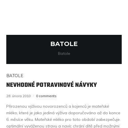
BATOLE
Batole
BATOLE
NEVHODNÉ POTRAVINOVÉ NÁVYKY
28. února 2010
0 comments
Přirozenou výživou novorozenců a kojenců je mateřské
mléko, které je jako jediná výživa doporučováno až do konce
6. měsíce věku. Mateřské mléko pro toto období zabezpečuje
optimální vyváženou stravu a navíc chrání dítě před možnými