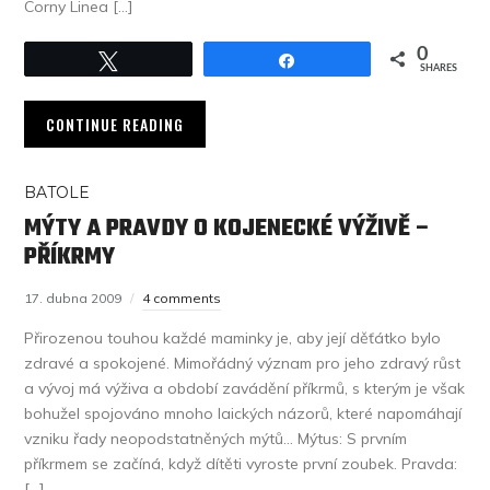
Corny Linea […]
0
Tweet
Share
SHARES
CONTINUE READING
BATOLE
MÝTY A PRAVDY O KOJENECKÉ VÝŽIVĚ –
PŘÍKRMY
17. dubna 2009
4 comments
Přirozenou touhou každé maminky je, aby její děťátko bylo
zdravé a spokojené. Mimořádný význam pro jeho zdravý růst
a vývoj má výživa a období zavádění příkrmů, s kterým je však
bohužel spojováno mnoho laických názorů, které napomáhají
vzniku řady neopodstatněných mýtů… Mýtus: S prvním
příkrmem se začíná, když dítěti vyroste první zoubek. Pravda:
[…]