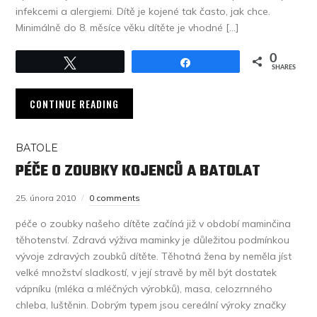
infekcemi a alergiemi. Dítě je kojené tak často, jak chce.
Minimálně do 8. měsíce věku dítěte je vhodné […]
0
Tweet
Share
SHARES
CONTINUE READING
BATOLE
PÉČE O ZOUBKY KOJENCŮ A BATOLAT
25. února 2010
0 comments
péče o zoubky našeho dítěte začíná již v období maminčina
těhotenství. Zdravá výživa maminky je důležitou podmínkou
vývoje zdravých zoubků dítěte. Těhotná žena by neměla jíst
velké množství sladkostí, v její stravě by měl být dostatek
vápníku (mléka a mléčných výrobků), masa, celozrnného
chleba, luštěnin. Dobrým typem jsou cereální výroky značky