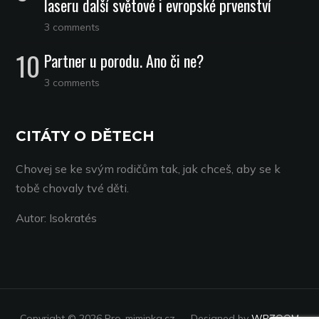
laseru další světové i evropské prvenství
3 comments
Partner u porodu. Ano či ne?
3 comments
CITÁTY O DĚTECH
Chovej se ke svým rodičům tak, jak chceš, aby se k
tobě chovaly tvé děti.
Autor: Isokratés
Copyright © 2026 Pro-miminka.cz
— Designed by
WPZOOM