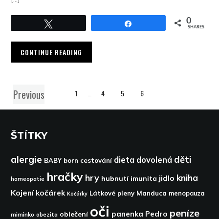
0
Tweet
Share
SHARES
CONTINUE READING
Previous
1
…
4
5
6
ŠTÍTKY
alergie
děti
dieta
dovolená
BABY born
cestování
hračky
hry
kniha
jidlo
hubnutí
imunita
homeopatie
Kojení
kočárek
Látkové pleny
Manduca
menopauza
Kočárky
oči
peníze
panenka
Pedro
oblečení
miminko
obezita