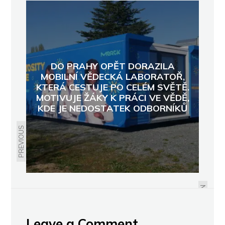
DO PRAHY OPĚT DORAZILA
MOBILNÍ VĚDECKÁ LABORATOŘ,
KTERÁ CESTUJE PO CELÉM SVĚTĚ.
MOTIVUJE ŽÁKY K PRÁCI VE VĚDĚ,
KDE JE NEDOSTATEK ODBORNÍKŮ
PREVIOUS
SKVRNY NA DĚTSKÉM PRÁDLE?
SEDM ŠETRNÝCH A ÚČINNÝCH
TIPŮ, KTERÉ OPRAVDU FUNGUJÍ
NEXT
Leave a Comment