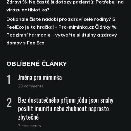
Zdraví %
:
Nejčastější dotazy pacientů: Potřebuji na
virózu antibiotika?
Dokonale čisté nádobí pro zdraví celé rodiny? S
FeelEco je to hračka! » Pro-miminka.cz Články %
:
Podzimní harmonie – vytvořte si útulný a zdravý
domov s FeelEco
OBLÍBENÉ ČLÁNKY
Jména pro miminka
20 comments
Bez dostatečného příjmu jódu jsou snahy
posílit imunitu nebo zhubnout naprosto
zbytečné
7 comments