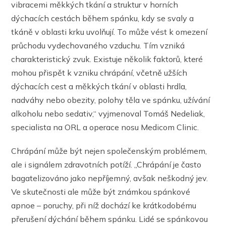
vibracemi měkkých tkání a struktur v horních
dýchacích cestách během spánku, kdy se svaly a
tkáně v oblasti krku uvolňují. To může vést k omezení
průchodu vydechovaného vzduchu. Tím vzniká
charakteristický zvuk. Existuje několik faktorů, které
mohou přispět k vzniku chrápání, včetně užších
dýchacích cest a měkkých tkání v oblasti hrdla,
nadváhy nebo obezity, polohy těla ve spánku, užívání
alkoholu nebo sedativ,“ vyjmenoval Tomáš Nedeliak,
specialista na ORL a operace nosu Medicom Clinic.
Chrápání může být nejen společenským problémem,
ale i signálem zdravotních potíží. „Chrápání je často
bagatelizováno jako nepříjemný, avšak neškodný jev.
Ve skutečnosti ale může být známkou spánkové
apnoe – poruchy, při níž dochází ke krátkodobému
přerušení dýchání během spánku. Lidé se spánkovou