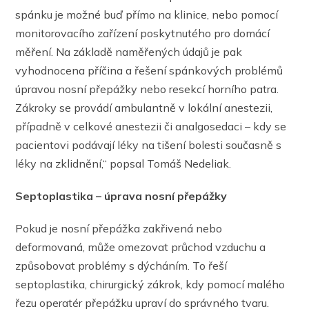
spánku je možné buď přímo na klinice, nebo pomocí
monitorovacího zařízení poskytnutého pro domácí
měření. Na základě naměřených údajů je pak
vyhodnocena příčina a řešení spánkových problémů
úpravou nosní přepážky nebo resekcí horního patra.
Zákroky se provádí ambulantně v lokální anestezii,
případně v celkové anestezii či analgosedaci – kdy se
pacientovi podávají léky na tišení bolesti současně s
léky na zklidnění,“ popsal Tomáš Nedeliak.
Septoplastika – úprava nosní přepážky
Pokud je nosní přepážka zakřivená nebo
deformovaná, může omezovat průchod vzduchu a
způsobovat problémy s dýcháním. To řeší
septoplastika, chirurgický zákrok, kdy pomocí malého
řezu operatér přepážku upraví do správného tvaru.