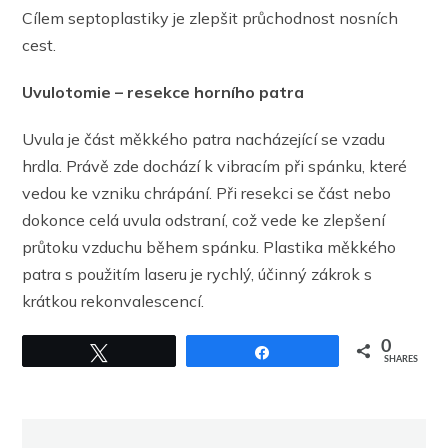
Cílem septoplastiky je zlepšit průchodnost nosních
cest.
Uvulotomie – resekce horního patra
Uvula je část měkkého patra nacházející se vzadu
hrdla. Právě zde dochází k vibracím při spánku, které
vedou ke vzniku chrápání. Při resekci se část nebo
dokonce celá uvula odstraní, což vede ke zlepšení
průtoku vzduchu během spánku. Plastika měkkého
patra s použitím laseru je rychlý, účinný zákrok s
krátkou rekonvalescencí.
0
Tweet
Share
SHARES