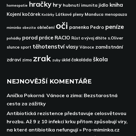
hračky
hry
kniha
jidlo
hubnutí
imunita
homeopatie
Kojení
kočárek
Látkové pleny
Manduca
menopauza
Kočárky
oči
peníze
panenka
Pedro
oblečení
miminko
obezita
porod
práce
RACIO
s.Oliver
pohádky
Růst a vývoj dítěte
těhotenství
vlasy
zaměstnání
slunce
sport
Vánoce
zrak
škola
zdraví
čokoláda
zima
zuby
úklid
NEJNOVĚJŠÍ KOMENTÁŘE
Anička Pokorná
:
Vánoce a zima: Bezstarostná
cesta za zážitky
Antibiotická rezistence představuje celosvětovou
hrozbu. Až 9 z 10 infekcí krku přitom způsobují viry,
na které antibiotika nefungují » Pro-miminka.cz