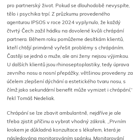
pro partnerský život. Pokud se dlouhodobě nevyspíte,
tělo i psychika trpí. Z průzkumu provedeného
agenturou IPSOS v roce 2024 vyplynulo, že každý
čtvrtý Čech zažil hádku na dovolené kvůli chrápání
partnera. Během roku pomůžeme desítkám klientů,
kteří chtějí primárně vyřešit problémy s chrápáním.
Častěji se jedná o muže, ale ani ženy nejsou výjimkou.
U dalších klientů jsou rhinoseptoplastiky, tedy úprava
zevního nosu a nosní přepážky, většinou provedeny za
účelem zlepšení dýchání a estetického tvaru nosu, s
čímž jako sekundární benefit může vymizet i chrápání,“
řekl Tomáš Nedeliak.
Chrápání se lze zbavit ambulantně, nejdříve je ale
třeba zjistit příčinu a vybrat vhodný zákrok. „Prvním
krokem je důkladná konzultace s lékařem, která je
následována monitorováním spánku. Monitorování