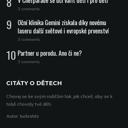
V Chefparade se učí vařit děti i pro děti
3 comments
Oční klinika Gemini získala díky novému
laseru další světové i evropské prvenství
3 comments
Partner u porodu. Ano či ne?
3 comments
CITÁTY O DĚTECH
Chovej se ke svým rodičům tak, jak chceš, aby se k
tobě chovaly tvé děti.
Autor: Isokratés