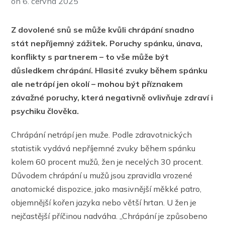
on
6. června 2025
Z dovolené snů se může kvůli chrápání snadno
stát nepříjemný zážitek. Poruchy spánku, únava,
konflikty s partnerem – to vše může být
důsledkem chrápání. Hlasité zvuky během spánku
ale netrápí jen okolí – mohou být příznakem
závažné poruchy, která negativně ovlivňuje zdraví i
psychiku člověka.
Chrápání netrápí jen muže. Podle zdravotnických
statistik vydává nepříjemné zvuky během spánku
kolem 60 procent mužů, žen je necelých 30 procent.
Důvodem chrápání u mužů jsou zpravidla vrozené
anatomické dispozice, jako masivnější měkké patro,
objemnější kořen jazyka nebo větší hrtan. U žen je
nejčastější příčinou nadváha. „Chrápání je způsobeno