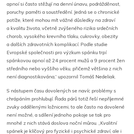
apnoí si často stěžují na denní únavu, podrážděnost,
poruchy paměti a soustředění. Jedná se o chronické
potíže, které mohou mít vážné důsledky na zdraví
a kvalitu života, včetně zvýšeného rizika srdečních
chorob, vysokého krevního tlaku, cukrovky, obezity
a dalších zdravotních komplikací. Podle studie
Evropské společnosti pro výzkum spánku trpí
spánkovou apnoí až 24 procent mužů a 9 procent žen
středního nebo vyššího věku, přičemž většina z nich
není diagnostikována,“ upozornil Tomáš Nedeliak.
S nástupem času dovolených se navíc problémy s
chrápáním prohlubují. Řada párů totiž řeší nepříjemné
zvuky oddělenými ložnicemi, to ale často na dovolené
není možné, a sdílení jednoho pokoje se tak pro
mnohé z nich stává doslova noční můrou. „Kvalitní
spánek je klíčový pro fyzické i psychické zdraví, ale i