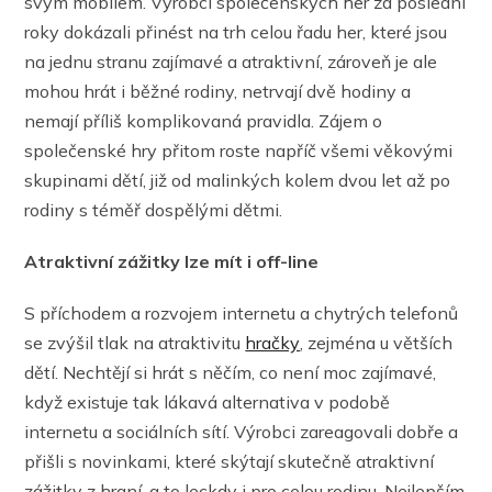
svým mobilem. Výrobci společenských her za poslední
roky dokázali přinést na trh celou řadu her, které jsou
na jednu stranu zajímavé a atraktivní, zároveň je ale
mohou hrát i běžné rodiny, netrvají dvě hodiny a
nemají příliš komplikovaná pravidla. Zájem o
společenské hry přitom roste napříč všemi věkovými
skupinami dětí, již od malinkých kolem dvou let až po
rodiny s téměř dospělými dětmi.
Atraktivní zážitky lze mít i off-line
S příchodem a rozvojem internetu a chytrých telefonů
se zvýšil tlak na atraktivitu
hračky
, zejména u větších
dětí. Nechtějí si hrát s něčím, co není moc zajímavé,
když existuje tak lákavá alternativa v podobě
internetu a sociálních sítí. Výrobci zareagovali dobře a
přišli s novinkami, které skýtají skutečně atraktivní
zážitky z hraní, a to leckdy i pro celou rodinu. Nejlepším