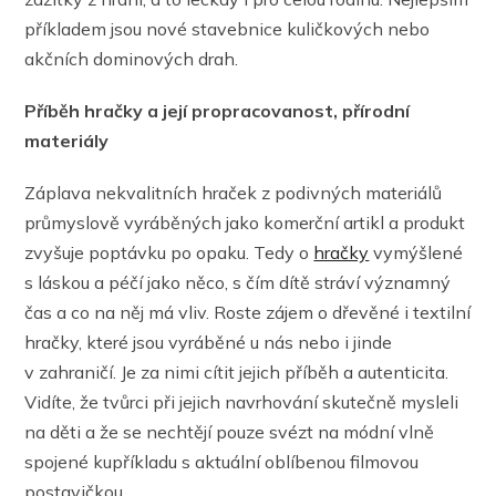
příkladem jsou nové stavebnice kuličkových nebo
akčních dominových drah.
Příběh hračky a její propracovanost, přírodní
materiály
Záplava nekvalitních hraček z podivných materiálů
průmyslově vyráběných jako komerční artikl a produkt
zvyšuje poptávku po opaku. Tedy o
hračky
vymýšlené
s láskou a péčí jako něco, s čím dítě stráví významný
čas a co na něj má vliv. Roste zájem o dřevěné i textilní
hračky, které jsou vyráběné u nás nebo i jinde
v zahraničí. Je za nimi cítit jejich příběh a autenticita.
Vidíte, že tvůrci při jejich navrhování skutečně mysleli
na děti a že se nechtějí pouze svézt na módní vlně
spojené kupříkladu s aktuální oblíbenou filmovou
postavičkou.