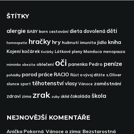
ŠTÍTKY
alergie
děti
dieta
dovolená
BABY born
cestování
hračky
hry
kniha
jidlo
hubnutí
imunita
homeopatie
Kojení
kočárek
Látkové pleny
Manduca
menopauza
Kočárky
oči
peníze
panenka
Pedro
oblečení
miminko
obezita
porod
práce
RACIO
s.Oliver
pohádky
Růst a vývoj dítěte
těhotenství
vlasy
zaměstnání
slunce
sport
Vánoce
zrak
škola
zdraví
čokoláda
zima
zuby
úklid
NEJNOVĚJŠÍ KOMENTÁŘE
Anička Pokorná
:
Vánoce a zima: Bezstarostná