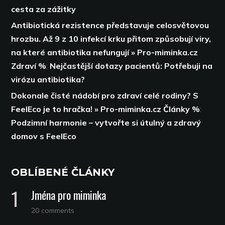
cesta za zážitky
Antibiotická rezistence představuje celosvětovou
hrozbu. Až 9 z 10 infekcí krku přitom způsobují viry,
na které antibiotika nefungují » Pro-miminka.cz
Zdraví %
:
Nejčastější dotazy pacientů: Potřebuji na
virózu antibiotika?
Dokonale čisté nádobí pro zdraví celé rodiny? S
FeelEco je to hračka! » Pro-miminka.cz Články %
:
Podzimní harmonie – vytvořte si útulný a zdravý
domov s FeelEco
OBLÍBENÉ ČLÁNKY
Jména pro miminka
20 comments