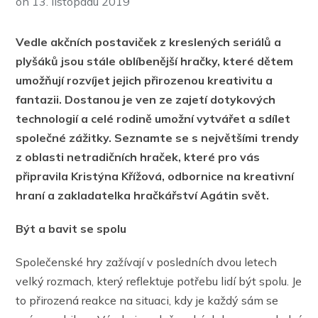
on
13. listopadu 2019
Vedle akčních postaviček z kreslených seriálů a
plyšáků jsou stále oblíbenější hračky, které dětem
umožňují rozvíjet jejich přirozenou kreativitu a
fantazii. Dostanou je ven ze zajetí dotykových
technologií a celé rodině umožní vytvářet a sdílet
společné zážitky. Seznamte se s největšími trendy
z oblasti netradičních hraček, které pro vás
připravila Kristýna Křížová, odbornice na kreativní
hraní a zakladatelka hračkářství Agátin svět.
Být a bavit se spolu
Společenské hry zažívají v posledních dvou letech
velký rozmach, který reflektuje potřebu lidí být spolu. Je
to přirozená reakce na situaci, kdy je každý sám se