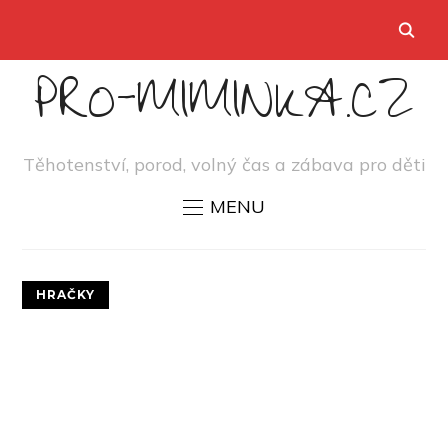
PRO-MIMINKA.CZ
Těhotenství, porod, volný čas a zábava pro děti
MENU
HRAČKY