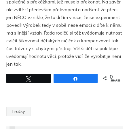
společně s překážkami, jež muselo překonat. Na závěr
ale zvítězí především překvapení a nadšení, že přeci
jen NĚCO vzniklo, že to držím v ruce, že se experiment
povedl! Výrobek tedy v sobě nese emoci a dítě k němu
má silnější vztah. Řada rodičů si též uvědomuje nutnost
cvičit šikovnost dětských ručiček a kompenzovat tak
čas trávený s chytrými přístroji. Větší děti si pak lépe
uvědomují hodnotu věcí, protože vidí, že vyrobit je není
jen tak.
0
Tweet
Share
SHARES
PREVIOUS
hračky