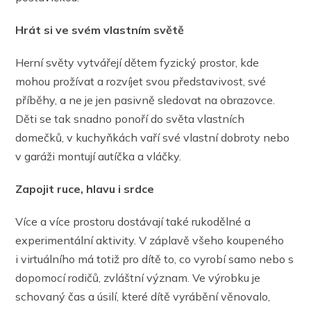
Hrát si ve svém vlastním světě
Herní světy vytvářejí dětem fyzický prostor, kde
mohou prožívat a rozvíjet svou představivost, své
příběhy, a ne je jen pasivně sledovat na obrazovce.
Děti se tak snadno ponoří do světa vlastních
domečků, v kuchyňkách vaří své vlastní dobroty nebo
v garáži montují autíčka a vláčky.
Zapojit ruce, hlavu i srdce
Více a více prostoru dostávají také rukodělné a
experimentální aktivity. V záplavě všeho koupeného
i virtuálního má totiž pro dítě to, co vyrobí samo nebo s
dopomocí rodičů, zvláštní význam. Ve výrobku je
schovaný čas a úsilí, které dítě vyrábění věnovalo,