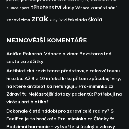
těhotenství
vlasy
zaměstnání
slunce
sport
Vánoce
zrak
škola
zdraví
čokoláda
zima
zuby
úklid
NEJNOVĚJŠÍ KOMENTÁŘE
Anička Pokorná
:
Vánoce a zima: Bezstarostná
cesta za zážitky
Antibiotická rezistence představuje celosvětovou
hrozbu. Až 9 z 10 infekcí krku přitom způsobují viry,
na které antibiotika nefungují » Pro-miminka.cz
Zdraví %
:
Nejčastější dotazy pacientů: Potřebuji na
virózu antibiotika?
Dokonale čisté nádobí pro zdraví celé rodiny? S
FeelEco je to hračka! » Pro-miminka.cz Články %
:
Podzimní harmonie – vytvořte si útulný a zdravý