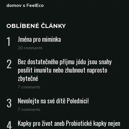
domov s FeelEco
OBLÍBENÉ ČLÁNKY
Jména pro miminka
20 comments
Bez dostatečného příjmu jódu jsou snahy
posílit imunitu nebo zhubnout naprosto
zbytečné
7 comments
Nevolejte na své dítě Polednici!
7 comments
Kapky pro život aneb Probiotické kapky nejen