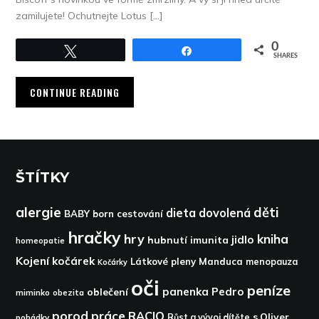
zamilujete! Ochutnejte Lotus […]
0
Tweet
Share
SHARES
CONTINUE READING
ŠTÍTKY
alergie
děti
dieta
dovolená
BABY born
cestování
hračky
hry
kniha
jidlo
hubnutí
imunita
homeopatie
Kojení
kočárek
Látkové pleny
Manduca
menopauza
Kočárky
oči
peníze
panenka
Pedro
oblečení
miminko
obezita
porod
práce
RACIO
s.Oliver
pohádky
Růst a vývoj dítěte