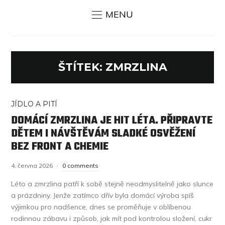
MENU
ŠTÍTEK:
ZMRZLINA
JÍDLO A PITÍ
DOMÁCÍ ZMRZLINA JE HIT LÉTA. PŘIPRAVTE
DĚTEM I NÁVŠTĚVÁM SLADKÉ OSVĚŽENÍ
BEZ FRONT A CHEMIE
4. června 2026
0 comments
Léto a zmrzlina patří k sobě stejně neodmyslitelně jako slunce
a prázdniny. Jenže zatímco dřív byla domácí výroba spíš
výjimkou pro nadšence, dnes se proměňuje v oblíbenou
rodinnou zábavu i způsob, jak mít pod kontrolou složení, cukr