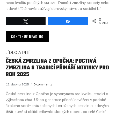
nebo kvalitu použitých surovin. Domácí zmrzliny, sorbety nebo
ledové tříště navíc zažívají obrovský návrat a sociální […]
0
Tweet
Share
SHARES
CONTINUE READING
JÍDLO A PITÍ
ČESKÁ ZMRZLINA Z OPOČNA: POCTIVÁ
ZMRZLINA S TRADICÍ PŘINÁŠÍ NOVINKY PRO
ROK 2025
13. dubna 2025
0 comments
Česká zmrzlina z Opočna je synonymem pro kvalitu, tradici a
výjimečnou chuť. Už po generace přináší osvěžení v podobě
širokého sortimentu točených i mražených zmrzlin a ledových
tříští, které si oblíbili milovníci sladkých dobrot po celé České