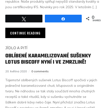
republice. Naše produkty splňují nejvyšší standardy kvality a
jsou certifikovány IFS. Novinky pro rok 2025: V letošním […]
0
Tweet
Share
SHARES
CONTINUE READING
JÍDLO A PITÍ
OBLÍBENÉ KARAMELIZOVANÉ SUŠENKY
LOTUS BISCOFF NYNÍ I VE ZMRZLINĚ!
20. května 2020
0 comments
Tajemství oblíbených sušenek Lotus Biscoff spočívá v jejich
jedinečné karamelizované chuti, křupavosti a originálním
tvaru. Ne náhodou se tak staly součástí mnoha chutných
receptů a také rituálů, kdy si sušenku vychutnáte se
šálkem dobré kávy nebo čaje. Nyní přichází značka Lotus
Biscoff s novinkou ve formě zmrzliny. A vy si ji hned určitě