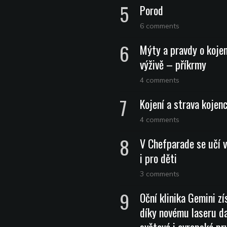
Porod
6 comments
Mýty a pravdy o koje
výživě – příkrmy
4 comments
Kojení a strava kojen
4 comments
V Chefparade se učí v
i pro děti
3 comments
Oční klinika Gemini zí
díky novému laseru da