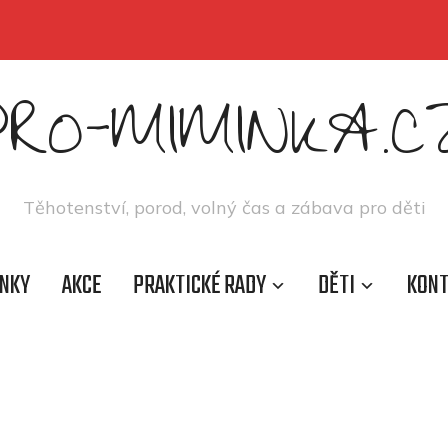
PRO-MIMINKA.C
Těhotenství, porod, volný čas a zábava pro děti
NKY
AKCE
PRAKTICKÉ RADY
DĚTI
KON