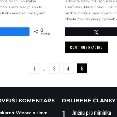
ířátka, trochu kouzelné
jedovaté látky, mají spoustu 
ání světa. Vždyť jsou to
součástek, které mohou vaší rat
m tričku mnohem raději, než
hezkou hračku, nebo funkční náb
Zkuste tradiční český výrobek –
0
Share
Tweet
SHARES
CONTINUE READING
1
…
3
4
5
VĚJŠÍ KOMENTÁŘE
OBLÍBENÉ ČLÁNKY
Jména pro miminka
Pokorná
:
Vánoce a zima: