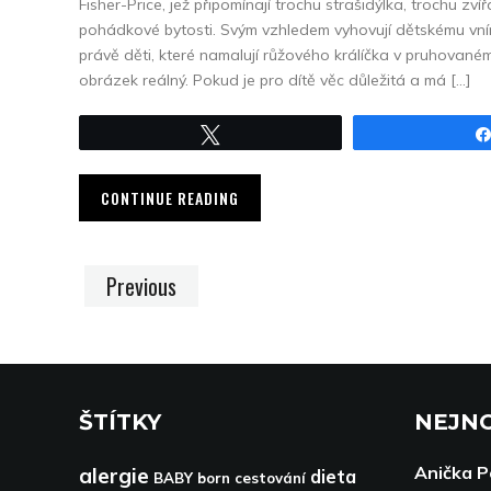
Fisher-Price, jež připomínají trochu strašidýlka, trochu zv
pohádkové bytosti. Svým vzhledem vyhovují dětskému vním
právě děti, které namalují růžového králíčka v pruhované
obrázek reálný. Pokud je pro dítě věc důležitá a má […]
Tweet
CONTINUE READING
Previous
ŠTÍTKY
NEJNO
Anička 
alergie
dieta
BABY born
cestování