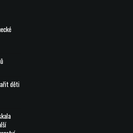
necké
ců
ařit děti
skala
lší