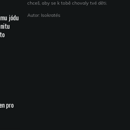
chceš, aby se k tobě chovaly tvé děti.
Autor: Isokratés
jmu jódu
unitu
to
en pro