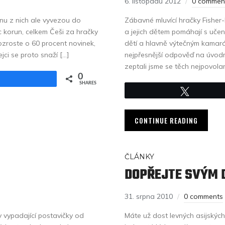
6. listopadu 2012
0 commen
šinu z nich ale vyvezou do
Zábavné mluvící hračky Fisher-
íc korun, celkem Češi za hračky
a jejich dětem pomáhají s učen
rozroste o 60 procent novinek,
dětí a hlavně výtečným kamará
jci se proto snaží […]
nejpřesnější odpověď na úvodní 
zeptali jsme se těch nejpovolan
0
Share
SHARES
Tweet
CONTINUE READING
ČLÁNKY
DOPŘEJTE SVÝM 
31. srpna 2010
0 comments
ky vypadající postavičky od
Máte už dost levných asijských