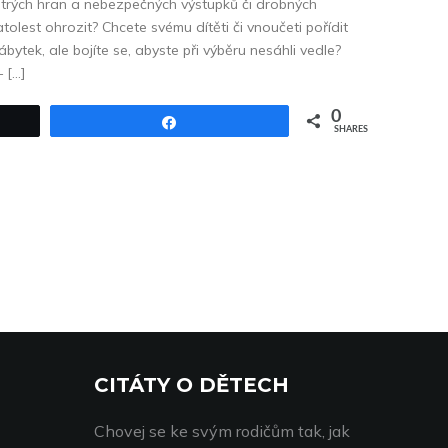
ostrých hran a nebezpečných výstupků či drobných
olest ohrozit? Chcete svému dítěti či vnoučeti pořídit
ytek, ale bojíte se, abyste při výběru nesáhli vedle?
 […]
0
Share
SHARES
CITÁTY O DĚTECH
Chovej se ke svým rodičům tak, jak