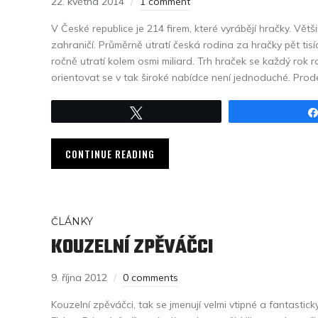
22. května 2014
1 comment
V České republice je 214 firem, které vyrábějí hračky. Vět
zahraničí. Průměrně utratí česká rodina za hračky pět tis
ročně utratí kolem osmi miliard. Trh hraček se každý rok 
orientovat se v tak široké nabídce není jednoduché. Prode
Tweet
CONTINUE READING
ČLÁNKY
KOUZELNÍ ZPĚVÁČCI
9. října 2012
0 comments
Kouzelní zpěváčci, tak se jmenují velmi vtipné a fantastic