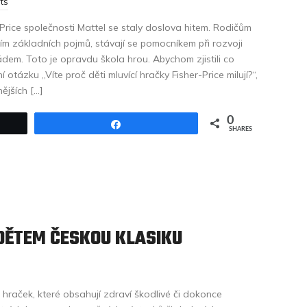
ts
Price společnosti Mattel se staly doslova hitem. Rodičům
ím základních pojmů, stávají se pomocníkem při rozvoji
dem. Toto je opravdu škola hrou. Abychom zjistili co
otázku „Víte proč děti mluvící hračky Fisher-Price milují?“,
ějších […]
0
Share
SHARES
DĚTEM ČESKOU KLASIKU
 hraček, které obsahují zdraví škodlivé či dokonce