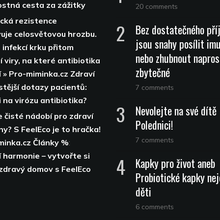
stná cesta za zážitky
20 comments
ická rezistence
Bez dostatečného pří
uje celosvětovou hrozbu.
jsou snahy posílit im
 infekcí krku přitom
nebo zhubnout napros
 viry, na které antibiotika
zbytečné
í » Pro-miminka.cz Zdraví
stější dotazy pacientů:
7 comments
 na virózu antibiotika?
Nevolejte na své dítě
 čisté nádobí pro zdraví
Polednici!
ny? S FeelEco je to hračka!
7 comments
minka.cz Články %
:
 harmonie – vytvořte si
Kapky pro život aneb
 zdravý domov s FeelEco
Probiotické kapky nej
děti
6 comments