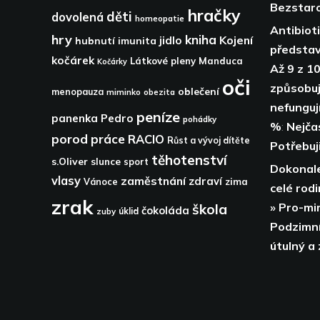
Bezstaro
hračky
děti
dovolená
homeopatie
Antibiot
hry
kniha
Kojení
jidlo
hubnutí
imunita
představ
kočárek
Látkové pleny
Manduca
Kočárky
Až 9 z 10
oči
způsobují
oblečení
menopauza
miminko
obezita
nefunguj
peníze
panenka
Pedro
pohádky
%
:
Nejča
porod
práce
RACIO
Růst a vývoj dítěte
Potřebuji
těhotenství
s.Oliver
slunce
sport
Dokonale
vlasy
zaměstnání
zdraví
zima
Vánoce
celé rodi
zrak
» Pro-mi
škola
čokoláda
zuby
úklid
Podzimní
útulný a