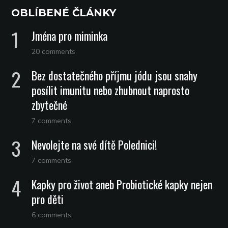
OBLÍBENÉ ČLÁNKY
Jména pro miminka
20 comments
Bez dostatečného příjmu jódu jsou snahy
posílit imunitu nebo zhubnout naprosto
zbytečné
7 comments
Nevolejte na své dítě Polednici!
7 comments
Kapky pro život aneb Probiotické kapky nejen
pro děti
6 comments