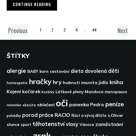
CONTINUE READING
Previous
Next
1
2
3
4
…
44
ŠTÍTKY
alergie
děti
dieta
dovolená
BABY born
cestování
hračky
hry
kniha
jidlo
hubnutí
imunita
homeopatie
Kojení
kočárek
Látkové pleny
Manduca
menopauza
Kočárky
oči
peníze
panenka
Pedro
oblečení
miminko
obezita
porod
práce
RACIO
s.Oliver
pohádky
Růst a vývoj dítěte
těhotenství
vlasy
zaměstnání
slunce
sport
Vánoce
zrak