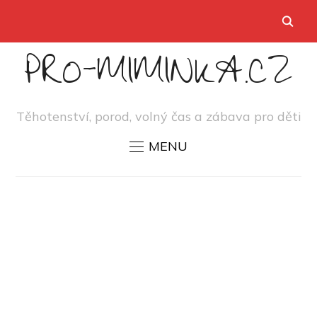
PRO-MIMINKA.CZ
Těhotenství, porod, volný čas a zábava pro děti
MENU