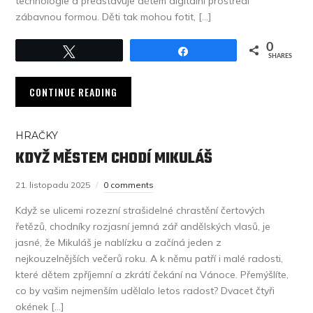
technologie a představuje dětem digitální prostředí
zábavnou formou. Děti tak mohou fotit, […]
0
Tweet
Share
SHARES
CONTINUE READING
HRAČKY
KDYŽ MĚSTEM CHODÍ MIKULÁŠ
21. listopadu 2025
0 comments
Když se ulicemi rozezní strašidelné chrastění čertových
řetězů, chodníky rozjasní jemná zář andělských vlasů, je
jasné, že Mikuláš je nablízku a začíná jeden z
nejkouzelnějších večerů roku. A k němu patří i malé radosti,
které dětem zpříjemní a zkrátí čekání na Vánoce. Přemýšlíte,
co by vašim nejmenším udělalo letos radost? Dvacet čtyři
okének […]