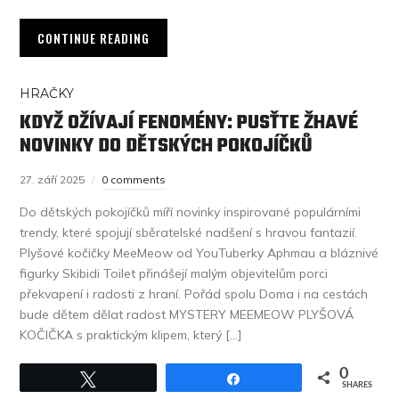
CONTINUE READING
HRAČKY
KDYŽ OŽÍVAJÍ FENOMÉNY: PUSŤTE ŽHAVÉ
NOVINKY DO DĚTSKÝCH POKOJÍČKŮ
27. září 2025
0 comments
Do dětských pokojíčků míří novinky inspirované populárními
trendy, které spojují sběratelské nadšení s hravou fantazií.
Plyšové kočičky MeeMeow od YouTuberky Aphmau a bláznivé
figurky Skibidi Toilet přinášejí malým objevitelům porci
překvapení i radosti z hraní. Pořád spolu Doma i na cestách
bude dětem dělat radost MYSTERY MEEMEOW PLYŠOVÁ
KOČIČKA s praktickým klipem, který […]
0
Tweet
Share
SHARES