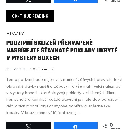
SHARES
CONTINUE READING
HRAČKY
PODZIMNÍ SKLIZEŇ PŘEKVAPENÍ:
NASBÍREJTE ŠŤAVNATÉ POKLADY UKRYTÉ
V MYSTERY BOXECH
23. září 2025
0 comments
Tento podzim bude nejen ve znamení zářivých barev, ale také
obrovské dávky napětí a zábavy! To vše malí i velcí naleznou
v Mystery boxech, které skrývají poklady z oblíbených filmů,
her, seriálů a komiksů. Každé otevření je malé dobrodružství –
děti v nich mohou objevit stylové doplňky či sběratelské
kousky. V kouzelném světě fantazie […]
0
Tweet
Share
SHARES