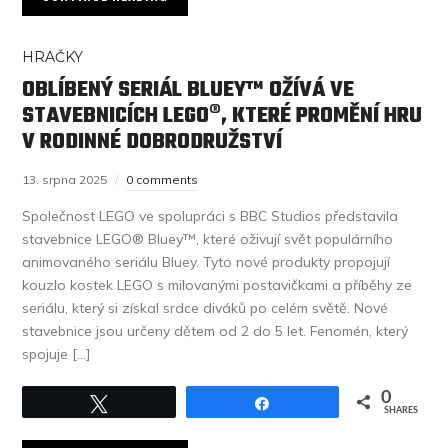
HRAČKY
OBLÍBENÝ SERIÁL BLUEY™ OŽÍVÁ VE
STAVEBNICÍCH LEGO®, KTERÉ PROMĚNÍ HRU
V RODINNÉ DOBRODRUŽSTVÍ
13. srpna 2025
0 comments
Společnost LEGO ve spolupráci s BBC Studios představila
stavebnice LEGO® Bluey™, které oživují svět populárního
animovaného seriálu Bluey. Tyto nové produkty propojují
kouzlo kostek LEGO s milovanými postavičkami a příběhy ze
seriálu, který si získal srdce diváků po celém světě. Nové
stavebnice jsou určeny dětem od 2 do 5 let. Fenomén, který
spojuje […]
0
Tweet
Share
SHARES