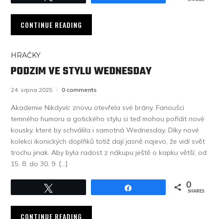
CONTINUE READING
HRAČKY
PODZIM VE STYLU WEDNESDAY
24. srpna 2025
0 comments
Akademie Nikdyvíc znovu otevřela své brány. Fanoušci
temného humoru a gotického stylu si teď mohou pořídit nové
kousky, které by schválila i samotná Wednesday. Díky nové
kolekci ikonických doplňků totiž dají jasně najevo, že vidí svět
trochu jinak. Aby byla radost z nákupu ještě o kapku větší, od
15. 8. do 30. 9. […]
0
Tweet
Share
SHARES
CONTINUE READING