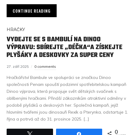
CONTINUE READING
HRAČKY
VYDEJTE SE S BAMBULÍ NA DINOO
VÝPRAVU: SBÍREJTE „DÉČKA“A ZÍSKEJTE
PLYŠÁKY A DESKOVKY ZA SUPER CENY
27. září 2025
0 comments
Hračkářství Bambule ve spolupráci se značkou Dinoo
společnosti Penam spouští podzimní spotřebitelskou kampaň
Dinoo výprava, která propojuje svět dětských svačinek s
oblíbenými hračkami. Přináší zákazníkům atraktivní odměny v
podobě plyšáků a deskových her. Společná kampaň, jejíž
hlavními tvářemi jsou dinosauři Rexík a Pterynka, odstartuje 1.
října a potrvá až do 31. prosince 2025. […]
0
Tweet
Share