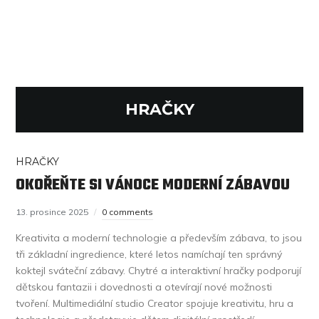
HRAČKY
HRAČKY
OKOŘEŇTE SI VÁNOCE MODERNÍ ZÁBAVOU
13. prosince 2025
0 comments
Kreativita a moderní technologie a především zábava, to jsou
tři základní ingredience, které letos namíchají ten správný
koktejl sváteční zábavy. Chytré a interaktivní hračky podporují
dětskou fantazii i dovednosti a otevírají nové možnosti
tvoření. Multimediální studio Creator spojuje kreativitu, hru a