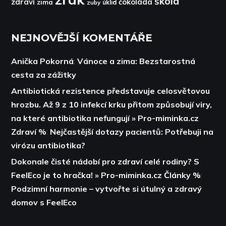
škola
zdraví
čokoláda
zima
zuby
úklid
NEJNOVĚJŠÍ KOMENTÁŘE
Anička Pokorná
:
Vánoce a zima: Bezstarostná
cesta za zážitky
Antibiotická rezistence představuje celosvětovou
hrozbu. Až 9 z 10 infekcí krku přitom způsobují viry,
na které antibiotika nefungují » Pro-miminka.cz
Zdraví %
:
Nejčastější dotazy pacientů: Potřebuji na
virózu antibiotika?
Dokonale čisté nádobí pro zdraví celé rodiny? S
FeelEco je to hračka! » Pro-miminka.cz Články %
:
Podzimní harmonie – vytvořte si útulný a zdravý
domov s FeelEco