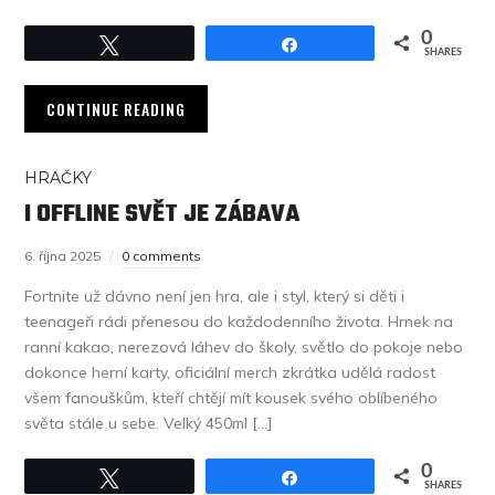
0
Tweet
Share
SHARES
CONTINUE READING
HRAČKY
I OFFLINE SVĚT JE ZÁBAVA
6. října 2025
0 comments
Fortnite už dávno není jen hra, ale i styl, který si děti i
teenageři rádi přenesou do každodenního života. Hrnek na
ranní kakao, nerezová láhev do školy, světlo do pokoje nebo
dokonce herní karty, oficiální merch zkrátka udělá radost
všem fanouškům, kteří chtějí mít kousek svého oblíbeného
světa stále u sebe. Velký 450ml […]
0
Tweet
Share
SHARES