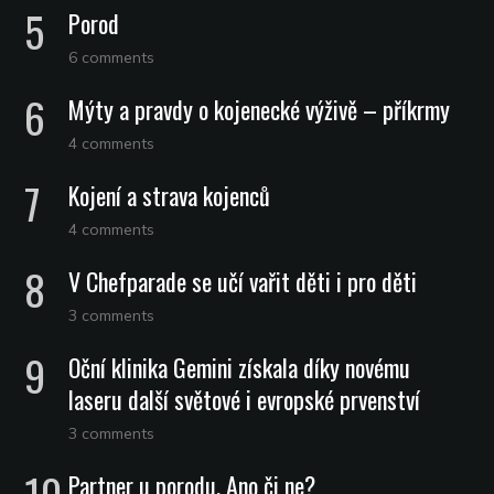
Porod
6 comments
Mýty a pravdy o kojenecké výživě – příkrmy
4 comments
Kojení a strava kojenců
4 comments
V Chefparade se učí vařit děti i pro děti
3 comments
Oční klinika Gemini získala díky novému
laseru další světové i evropské prvenství
3 comments
Partner u porodu. Ano či ne?