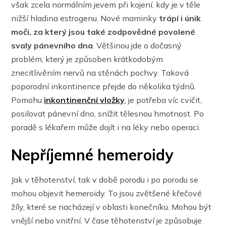
však zcela normálním jevem při kojení, kdy je v těle
nižší hladina estrogenu. Nové maminky
trápí i únik
moči, za který jsou také zodpovědné povolené
svaly pánevního dna
. Většinou jde o dočasný
problém, který je způsoben krátkodobým
znecitlivěním nervů na stěnách pochvy. Taková
poporodní inkontinence přejde do několika týdnů.
Pomohu
inkontinenční vložky
, je potřeba víc cvičit,
posilovat pánevní dno, snížit tělesnou hmotnost. Po
poradě s lékařem může dojít i na léky nebo operaci.
Nepříjemné hemeroidy
Jak v těhotenství, tak v době porodu i po porodu se
mohou objevit hemeroidy. To jsou zvětšené křečové
žíly, které se nacházejí v oblasti konečníku. Mohou být
vnější nebo vnitřní. V čase těhotenství je způsobuje