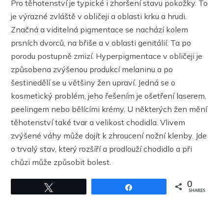
Pro těhotenství je typické i zhoršení stavu pokožky. To
je výrazné zvláště v obličeji a oblasti krku a hrudi.
Značná a viditelná pigmentace se nachází kolem
prsních dvorců, na břiše a v oblasti genitálií. Ta po
porodu postupně zmizí. Hyperpigmentace v obličeji je
způsobena zvýšenou produkcí melaninu a po
šestinedělí se u většiny žen upraví. Jedná se o
kosmetický problém, jeho řešením je ošetření laserem,
peelingem nebo bělícími krémy. U některých žen mění
těhotenství také tvar a velikost chodidla. Vlivem
zvýšené váhy může dojít k zhroucení nožní klenby. Jde
o trvalý stav, který rozšíří a prodlouží chodidlo a při
chůzi může způsobit bolest.
0
Tweet
Share
SHARES