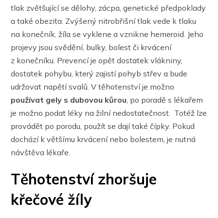
tlak zvětšující se dělohy, zácpa, genetické předpoklady
a také obezita. Zvýšený nitrobřišní tlak vede k tlaku
na konečník, žíla se vyklene a vznikne hemeroid. Jeho
projevy jsou svědění, bulky, bolest či krvácení
z konečníku. Prevencí je opět dostatek vlákniny,
dostatek pohybu, který zajistí pohyb střev a bude
udržovat napětí svalů. V těhotenství je možno
používat gely s dubovou kůrou
, po poradě s lékařem
je možno podat léky na žilní nedostatečnost. Totéž lze
provádět po porodu, použít se dají také čípky. Pokud
dochází k většímu krvácení nebo bolestem, je nutná
návštěva lékaře.
Těhotenství zhoršuje
křečové žíly