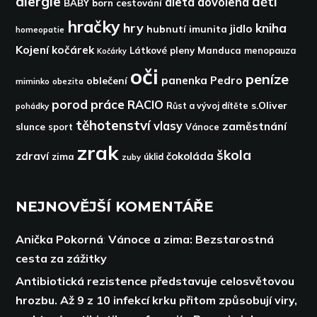
alergie
děti
dieta
dovolená
BABY born
cestování
hračky
hry
kniha
jidlo
hubnutí
imunita
homeopatie
Kojení
kočárek
Látkové pleny
Manduca
menopauza
Kočárky
oči
peníze
panenka
Pedro
oblečení
miminko
obezita
porod
práce
RACIO
s.Oliver
pohádky
Růst a vývoj dítěte
těhotenství
vlasy
zaměstnání
slunce
sport
Vánoce
zrak
škola
zdraví
čokoláda
zima
zuby
úklid
NEJNOVĚJŠÍ KOMENTÁŘE
Anička Pokorná
:
Vánoce a zima: Bezstarostná
cesta za zážitky
Antibiotická rezistence představuje celosvětovou
hrozbu. Až 9 z 10 infekcí krku přitom způsobují viry,