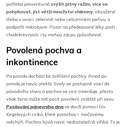
potřeba preventivně
zvýšit pitný režim, více se
pohybovat, jíst větší množství vlákniny
, obsažené
třeba v ovoci, zelenině nebo celozrnném pečivu, a
podpořit mikrobiom. Pozor na předepsané léky proti
chudokrevnosti, i ty mohou zácpu způsobovat.
Povolená pochva a
inkontinence
Po porodu dochází ke zvětšení pochvy, ihned po
porodu je navíc oteklá. Svaly se postupně vrací do
původního stavu a pochva se sice zmenšuje, přesto
však žena může mít pocit povolení, zvláště při sexu.
Posilování pánevního dna
se docílí pomocí tzv.
Kegelových cviků, které pomohou i močovému
měchýři. Pochva bývá navíc nedostatečně vlhká. To je