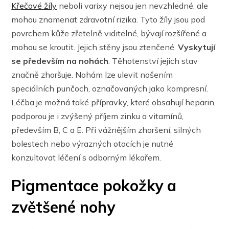
Křečové žíly
neboli varixy nejsou jen nevzhledné, ale
mohou znamenat zdravotní rizika. Tyto žíly jsou pod
povrchem kůže zřetelně viditelné, bývají rozšířené a
mohou se kroutit. Jejich stěny jsou ztenčené.
Vyskytují
se především na nohách
. Těhotenství jejich stav
značně zhoršuje. Nohám lze ulevit nošením
speciálních punčoch, označovaných jako kompresní.
Léčba je možná také přípravky, které obsahují heparin,
podporou je i zvýšený příjem zinku a vitamínů,
především B, C a E. Při vážnějším zhoršení, silných
bolestech nebo výrazných otocích je nutné
konzultovat léčení s odborným lékařem.
Pigmentace pokožky a
zvětšené nohy