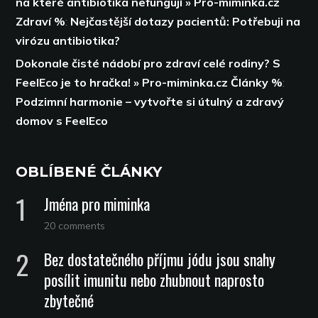
na které antibiotika nefungují » Pro-miminka.cz
Zdraví %
:
Nejčastější dotazy pacientů: Potřebuji na
virózu antibiotika?
Dokonale čisté nádobí pro zdraví celé rodiny? S
FeelEco je to hračka! » Pro-miminka.cz Články %
:
Podzimní harmonie – vytvořte si útulný a zdravý
domov s FeelEco
OBLÍBENÉ ČLÁNKY
Jména pro miminka
20 comments
Bez dostatečného příjmu jódu jsou snahy
posílit imunitu nebo zhubnout naprosto
zbytečné