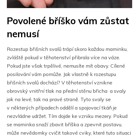
Povolené bříško vám zůstat
nemusí
Rozestup břišních svalů trápí skoro každou maminku,
zvláště pokud v těhotenství přibrala více na váze.
Pokud jste však trpělivé, nemusíte mít obavy. Cílené
posilování vám pomůže. Jak vlastně k rozestupu
břišních svalů dochází? V těhotenství vznikne
obrovský vnitřní tlak na přední stěnu břicha a svaly
jak na levé, tak na pravé straně. Tyto svaly se
v některých případech oddělí a spojovací tkáň je
nezvládne udržet. Tím dojde ke vzniku mezery. Pokud
se maminka snaží zbavit bříška a zpevnit postavu,
může nevědomky cvičit takové cviky, které tuto situaci