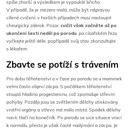
spíše zhorší, a výsledkem je vypouklé břicho.
V případě, že je mezera malá, může být nápravou
cílené cvičení, v horších případech musí nastoupit
chirurgický zákrok. Pozor,
cvičit však začněte až po
ukončení šesti neděl po porodu
, po císařském řezu
vyčkejte ještě déle, popřípadě svůj stav zkonzultujte
s lékařem.
Zbavte se potíží s trávením
Pro dobu těhotenství a v čase po porodu se u maminek
velmi často objeví zácpa. S počátkem těhotenství
stoupá hladina progesteronu, což zpomaluje střevní
pohyby. Později jsou se zvětšením dělohy utiskovány
vnitřní orgány a střevo má málo místa. Spodek dělohy
navíc tlačí na konečník. Po porodu se sice situace vrací
k normálu, přesto je však časté nadýmání a zácpa. Je